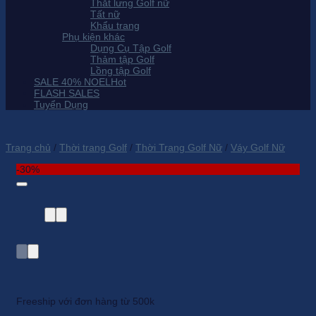
Thắt lưng Golf nữ
Tất nữ
Khẩu trang
Phụ kiện khác
Dụng Cụ Tập Golf
Thảm tập Golf
Lồng tập Golf
SALE 40% NOEL
FLASH SALES
Tuyển Dụng
Trang chủ
/
Thời trang Golf
/
Thời Trang Golf Nữ
/
Váy Golf Nữ
-30%
Freeship với đơn hàng từ 500k