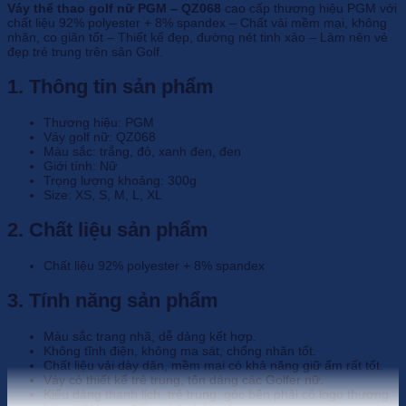
Váy thể thao golf nữ PGM – QZ068
cao cấp thương hiệu PGM với
chất liệu 92% polyester + 8% spandex – Chất vải mềm mại, không
nhăn, co giãn tốt – Thiết kế đẹp, đường nét tinh xảo – Làm nên vẻ
đẹp trẻ trung trên sân Golf.
1. Thông tin sản phẩm
Thương hiệu: PGM
Váy golf nữ: QZ068
Màu sắc: trắng, đỏ, xanh đen, đen
Giới tính: Nữ
Trọng lượng khoảng: 300g
Size: XS, S, M, L, XL
2. Chất liệu sản phẩm
Chất liệu 92% polyester + 8% spandex
3. Tính năng sản phẩm
Màu sắc trang nhã, dễ dàng kết hợp.
Không tĩnh điện, không ma sát, chống nhăn tốt.
Chất liệu vải dày dặn, mềm mại có khả năng giữ ấm rất tốt.
Váy có thiết kế trẻ trung, tôn dáng các Golfer nữ.
Kiểu dáng thanh lịch, trẻ trung, góc bên phải có logo thương