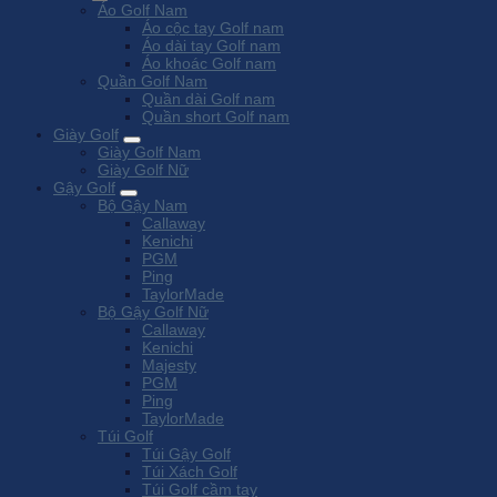
Áo Golf Nam
Áo cộc tay Golf nam
Áo dài tay Golf nam
Áo khoác Golf nam
Quần Golf Nam
Quần dài Golf nam
Quần short Golf nam
Giày Golf
Giày Golf Nam
Giày Golf Nữ
Gậy Golf
Bộ Gậy Nam
Callaway
Kenichi
PGM
Ping
TaylorMade
Bộ Gậy Golf Nữ
Callaway
Kenichi
Majesty
PGM
Ping
TaylorMade
Túi Golf
Túi Gậy Golf
Túi Xách Golf
Túi Golf cầm tay