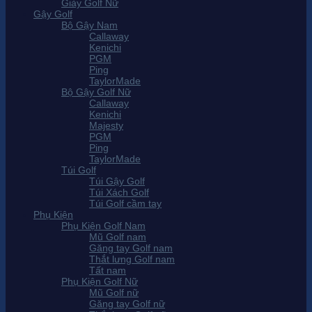
Giày Golf Nữ
Gậy Golf
Bộ Gậy Nam
Callaway
Kenichi
PGM
Ping
TaylorMade
Bộ Gậy Golf Nữ
Callaway
Kenichi
Majesty
PGM
Ping
TaylorMade
Túi Golf
Túi Gậy Golf
Túi Xách Golf
Túi Golf cầm tay
Phụ Kiện
Phụ Kiện Golf Nam
Mũ Golf nam
Găng tay Golf nam
Thắt lưng Golf nam
Tất nam
Phụ Kiện Golf Nữ
Mũ Golf nữ
Găng tay Golf nữ