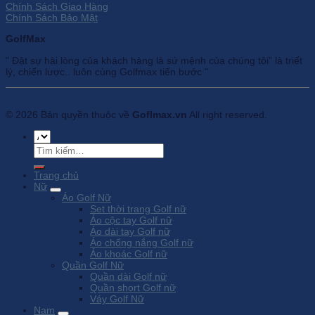
Chính Sách Giao Hàng
Chính Sách Bảo Mật
GolfMax
" Đặt sự hài lòng của khách hàng là sứ mệnh của chúng tôi” là triết
lý, chiến lược.. luôn cùng Golfmax tiến bước "
© 2026 Bản quyền thuộc về
Goflmax.vn
All right reserved.
Tìm
kiếm:
Trang chủ
Nữ
Áo Golf Nữ
Set thời trang Golf nữ
Áo cộc tay Golf nữ
Áo dài tay Golf nữ
Áo chống nắng Golf nữ
Áo khoác Golf nữ
Quần Golf Nữ
Quần dài Golf nữ
Quần short Golf nữ
Váy Golf Nữ
Nam