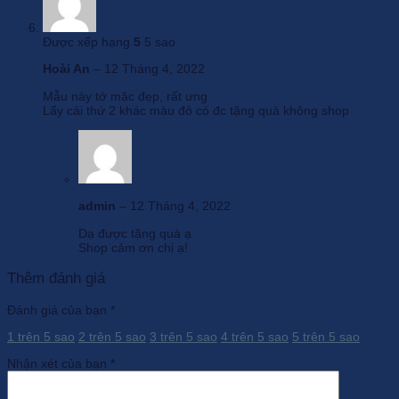
Được xếp hạng
5
5 sao
Hoài An
–
12 Tháng 4, 2022
Mẫu này tớ mặc đẹp, rất ưng
Lấy cái thứ 2 khác màu đỏ có đc tặng quà không shop
admin
–
12 Tháng 4, 2022
Dạ được tặng quà ạ
Shop cảm ơn chị ạ!
Thêm đánh giá
Đánh giá của bạn
*
1 trên 5 sao
2 trên 5 sao
3 trên 5 sao
4 trên 5 sao
5 trên 5 sao
Nhận xét của bạn
*