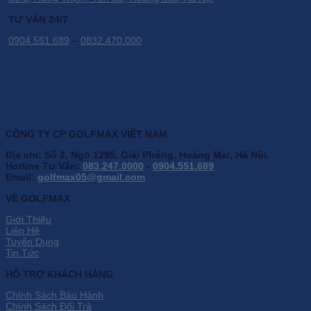
TƯ VẤN 24/7
0904.551.689
–
0832.470.000
CÔNG TY CP GOLFMAX VIỆT NAM
Địa chỉ: Số 2, Ngõ 1295, Giải Phóng, Hoàng Mai, Hà Nội.
Hotline Tư Vấn:
083.247.0000
-
0904.551.689
Email:
golfmax05@gmail.com
VỀ GOLFMAX
Giới Thiệu
Liên Hệ
Tuyển Dụng
Tin Tức
HỖ TRỢ KHÁCH HÀNG
Chính Sách Bảo Hành
Chính Sách Đổi Trả