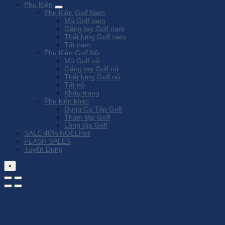
Phụ Kiện
Phụ Kiện Golf Nam
Mũ Golf nam
Găng tay Golf nam
Thắt lưng Golf nam
Tất nam
Phụ Kiện Golf Nữ
Mũ Golf nữ
Găng tay Golf nữ
Thắt lưng Golf nữ
Tất nữ
Khẩu trang
Phụ kiện khác
Dụng Cụ Tập Golf
Thảm tập Golf
Lồng tập Golf
SALE 40% NOEL
FLASH SALES
Tuyển Dụng
×