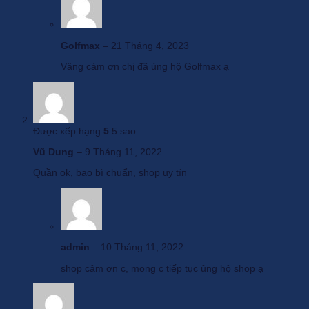
GOLFMAX là nhà phân phối chuyên cung cấp các sản phẩm thời
trang, dụng cụ, phụ kiện Golf chính hãng hàng đầu cả nước. Trong
đó có các sản phẩm mang thương hiệu PGM, PGA, TYGJ,
LoveGolf, Puma, Ecco… GOLFMAX luôn sẵn sàng tư vấn những
Golfmax
–
21 Tháng 4, 2023
sản phẩm dụng cụ và phụ kiện Golf phù hợp với nhu cầu và cá tính
của người chơi. Đừng ngần ngại, hãy liên hệ ngay với chúng tôi
Vâng cảm ơn chị đã ủng hộ Golfmax ạ
theo Hotline hoặc chat trực tiếp trên website để không bỏ lỡ những
sản phẩm phù hợp với giá tốt nhất.
CÔNG TY CỔ PHẦN GOLFMAX VIỆT NAM
Được xếp hạng
5
5 sao
Cam kết:
Vũ Dung
–
9 Tháng 11, 2022
– Sản phẩm chính hãng 100%.
Quần ok, bao bì chuẩn, shop uy tín
– Tri ân nhiều quà tặng với khách hàng thân thuộc.
– Shipcod toàn quốc.
– Bảo hành 24 tháng.
admin
–
10 Tháng 11, 2022
– Đổi trả trong vòng 30 ngày.
shop cảm ơn c, mong c tiếp tục ủng hộ shop ạ
– Tư vấn 24/7 bởi chuyên gia stylist Golfmax
THÔNG TIN LIÊN HỆ