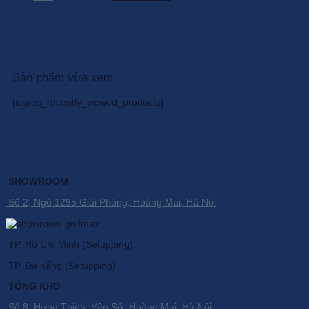
900.000 ₫.
gốc
là:
hiện
là:
755.000 ₫.
tại
19.146.000 ₫.
là:
16.274.100 ₫.
Sản phẩm vừa xem
[isures_recently_viewed_products]
SHOWROOM
Số 2, Ngõ 1295 Giải Phóng, Hoàng Mai, Hà Nội
TP. Hồ Chí Minh (Setupping).
TP. Đà nẵng (Setupping).
TỔNG KHO
Số 8, Hưng Thịnh, Yên Sở, Hoàng Mai, Hà Nội