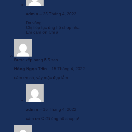
admin
–
25 Tháng 4, 2022
Dạ vâng
Chị tiếp tục ủng hộ shop nha
Em cảm ơn Chị ạ
Được xếp hạng
5
5 sao
Hồng Ngọc Trần
–
15 Tháng 4, 2022
cảm ơn sh, váy mặc đẹp lắm
admin
–
15 Tháng 4, 2022
cảm ơn C đã ủng hộ shop ạ!