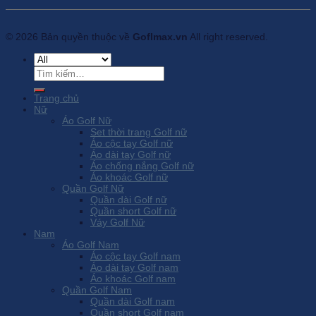
© 2026 Bản quyền thuộc về
Goflmax.vn
All right reserved.
Tìm
kiếm:
Trang chủ
Nữ
Áo Golf Nữ
Set thời trang Golf nữ
Áo cộc tay Golf nữ
Áo dài tay Golf nữ
Áo chống nắng Golf nữ
Áo khoác Golf nữ
Quần Golf Nữ
Quần dài Golf nữ
Quần short Golf nữ
Váy Golf Nữ
Nam
Áo Golf Nam
Áo cộc tay Golf nam
Áo dài tay Golf nam
Áo khoác Golf nam
Quần Golf Nam
Quần dài Golf nam
Quần short Golf nam