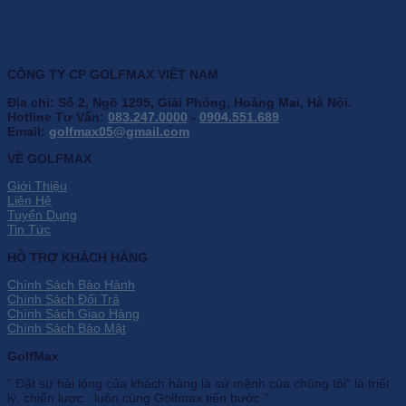
CÔNG TY CP GOLFMAX VIỆT NAM
Địa chỉ: Số 2, Ngõ 1295, Giải Phóng, Hoàng Mai, Hà Nội.
Hotline Tư Vấn:
083.247.0000
-
0904.551.689
Email:
golfmax05@gmail.com
VỀ GOLFMAX
Giới Thiệu
Liên Hệ
Tuyển Dụng
Tin Tức
HỖ TRỢ KHÁCH HÀNG
Chính Sách Bảo Hành
Chính Sách Đổi Trả
Chính Sách Giao Hàng
Chính Sách Bảo Mật
GolfMax
" Đặt sự hài lòng của khách hàng là sứ mệnh của chúng tôi” là triết
lý, chiến lược.. luôn cùng Golfmax tiến bước "