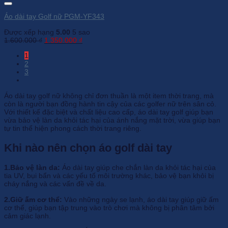
Áo dài tay Golf nữ PGM-YF343
Được xếp hạng
5.00
5 sao
Giá
Giá
1.600.000
₫
1.350.000
₫
gốc
hiện
1
là:
tại
2
1.600.000 ₫.
là:
3
1.350.000 ₫.
Áo dài tay golf nữ không chỉ đơn thuần là một item thời trang, mà
còn là người bạn đồng hành tin cậy của các golfer nữ trên sân cỏ.
Với thiết kế đặc biệt và chất liệu cao cấp, áo dài tay golf giúp bạn
vừa bảo vệ làn da khỏi tác hại của ánh nắng mặt trời, vừa giúp bạn
tự tin thể hiện phong cách thời trang riêng.
Khi nào nên chọn áo golf dài tay
1.Bảo vệ làn da:
Áo dài tay giúp che chắn làn da khỏi tác hại của
tia UV, bụi bẩn và các yếu tố môi trường khác, bảo vệ bạn khỏi bị
cháy nắng và các vấn đề về da.
2.Giữ ấm cơ thể:
Vào những ngày se lạnh, áo dài tay giúp giữ ấm
cơ thể, giúp bạn tập trung vào trò chơi mà không bị phân tâm bởi
cảm giác lạnh.