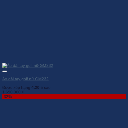
Áo dài tay golf nữ GM232
Được xếp hạng
4.20
5 sao
1.690.000
₫
-32%