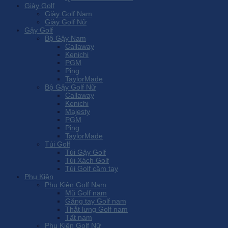
Giày Golf
Giày Golf Nam
Giày Golf Nữ
Gậy Golf
Bộ Gậy Nam
Callaway
Kenichi
PGM
Ping
TaylorMade
Bộ Gậy Golf Nữ
Callaway
Kenichi
Majesty
PGM
Ping
TaylorMade
Túi Golf
Túi Gậy Golf
Túi Xách Golf
Túi Golf cầm tay
Phụ Kiện
Phụ Kiện Golf Nam
Mũ Golf nam
Găng tay Golf nam
Thắt lưng Golf nam
Tất nam
Phụ Kiện Golf Nữ