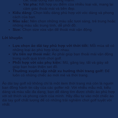
các hoạt động vận động mạnh.
Vải pha:
Kết hợp ưu điểm của nhiều loại vải, mang lại
cảm giác thoải mái và bền đẹp.
Kiểu dáng:
Chọn kiểu dáng phù hợp với vóc dáng và phong
cách của bạn.
Màu sắc:
Nên chọn những màu sắc tươi sáng, trẻ trung hoặc
những màu sắc trung tính, dễ phối đồ.
Size:
Chọn size vừa vặn để thoải mái vận động.
Lời khuyên
Lựa chọn áo dài tay phù hợp với thời tiết:
Mỗi mùa sẽ có
những loại áo phù hợp khác nhau.
Ưu tiên sự thoải mái:
Áo phải giúp bạn thoải mái vận động
trong suốt quá trình chơi golf.
Phối hợp với các phụ kiện:
Mũ, găng tay, tất và giày sẽ
giúp bạn hoàn thiện set đồ.
Thường xuyên cập nhật xu hướng thời trang golf:
Để
luôn có những chiếc áo mới mẻ và thời trang.
Áo dài tay golf nữ không chỉ là một item thời trang mà còn là người
bạn đồng hành tin cậy của các golfer nữ. Với nhiều mẫu mã, kiểu
dáng và màu sắc đa dạng, bạn dễ dàng tìm được chiếc áo phù hợp
với sở thích và phong cách của mình. Hãy đầu tư vào một chiếc áo
dài tay golf chất lượng để có những trải nghiệm chơi golf tuyệt vời
nhất.