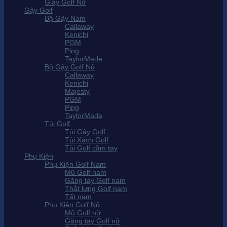
Giày Golf Nữ
Gậy Golf
Bộ Gậy Nam
Callaway
Kenichi
PGM
Ping
TaylorMade
Bộ Gậy Golf Nữ
Callaway
Kenichi
Majesty
PGM
Ping
TaylorMade
Túi Golf
Túi Gậy Golf
Túi Xách Golf
Túi Golf cầm tay
Phụ Kiện
Phụ Kiện Golf Nam
Mũ Golf nam
Găng tay Golf nam
Thắt lưng Golf nam
Tất nam
Phụ Kiện Golf Nữ
Mũ Golf nữ
Găng tay Golf nữ