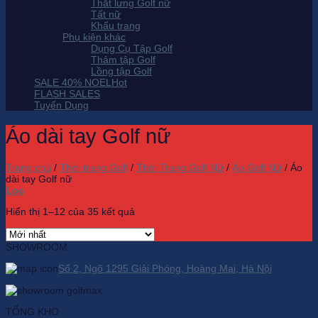
Thắt lưng Golf nữ
Tất nữ
Khẩu trang
Phụ kiện khác
Dụng Cụ Tập Golf
Thảm tập Golf
Lồng tập Golf
SALE 40% NOEL
FLASH SALES
Tuyển Dụng
Áo dài tay Golf nữ
Trang chủ
/
Thời trang Golf
/
Thời Trang Golf Nữ
/
Áo Golf Nữ
/
Áo
dài tay Golf nữ
Lọc
Hiển thị 1–12 của 35 kết quả
SHOWROOM
Số 2, Ngõ 1295 Giải Phóng, Hoàng Mai, Hà Nội
TỔNG KHO