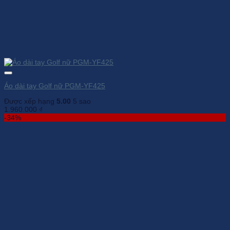
Áo dài tay Golf nữ PGM-YF425
Được xếp hạng
5.00
5 sao
1.960.000
₫
-34%