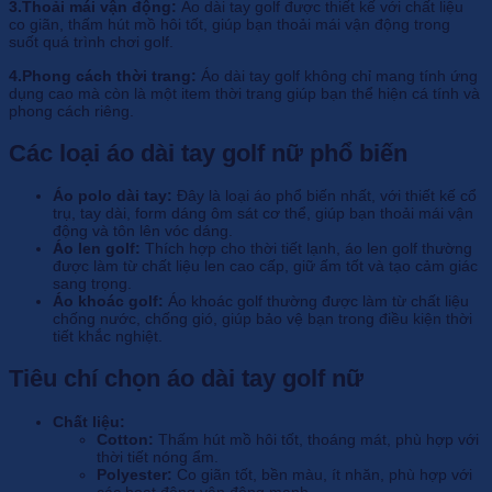
3.Thoải mái vận động:
Áo dài tay golf được thiết kế với chất liệu
co giãn, thấm hút mồ hôi tốt, giúp bạn thoải mái vận động trong
suốt quá trình chơi golf.
4.Phong cách thời trang:
Áo dài tay golf không chỉ mang tính ứng
dụng cao mà còn là một item thời trang giúp bạn thể hiện cá tính và
phong cách riêng.
Các loại áo dài tay golf nữ phổ biến
Áo polo dài tay:
Đây là loại áo phổ biến nhất, với thiết kế cổ
trụ, tay dài, form dáng ôm sát cơ thể, giúp bạn thoải mái vận
động và tôn lên vóc dáng.
Áo len golf:
Thích hợp cho thời tiết lạnh, áo len golf thường
được làm từ chất liệu len cao cấp, giữ ấm tốt và tạo cảm giác
sang trọng.
Áo khoác golf:
Áo khoác golf thường được làm từ chất liệu
chống nước, chống gió, giúp bảo vệ bạn trong điều kiện thời
tiết khắc nghiệt.
Tiêu chí chọn áo dài tay golf nữ
Chất liệu:
Cotton:
Thấm hút mồ hôi tốt, thoáng mát, phù hợp với
thời tiết nóng ẩm.
Polyester:
Co giãn tốt, bền màu, ít nhăn, phù hợp với