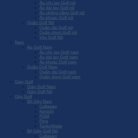
Áo cộc tay Golf nữ
Áo dài tay Golf nữ
Áo chống nắng Golf nữ
Áo khoác Golf nữ
Quần Golf Nữ
Quần dài Golf nữ
Quần short Golf nữ
Váy Golf Nữ
Nam
Áo Golf Nam
Áo cộc tay Golf nam
Áo dài tay Golf nam
Áo khoác Golf nam
Quần Golf Nam
Quần dài Golf nam
Quần short Golf nam
Giày Golf
Giày Golf Nam
Giày Golf Nữ
Gậy Golf
Bộ Gậy Nam
Callaway
Kenichi
PGM
Ping
TaylorMade
Bộ Gậy Golf Nữ
Callaway