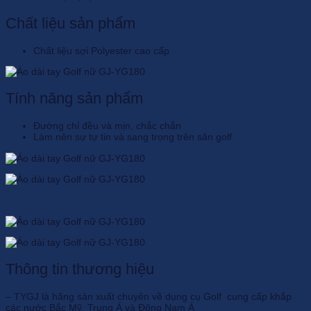
Chất liệu sản phẩm
Chất liệu sợi Polyester cao cấp
Tính năng sản phẩm
Đường chỉ đều và mịn, chắc chắn
Làm nên sự tự tin và sang trọng trên sân golf
Thông tin thương hiệu
– TYGJ là hãng sản xuất chuyên về dụng cụ Golf cung cấp khắp
các nước Bắc Mỹ, Trung Á và Đông Nam Á