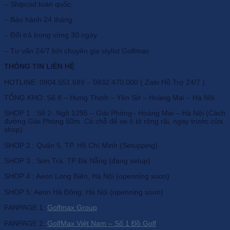
– Shipcod toàn quốc.
– Bảo hành 24 tháng.
– Đổi trả trong vòng 30 ngày.
– Tư vấn 24/7 bởi chuyên gia stylist Golfmax
THÔNG TIN LIÊN HỆ
HOTLINE: 0904.551.689 – 0832.470.000 ( Zalo Hỗ Trợ 24/7 ).
TỔNG KHO: Số 8 – Hưng Thịnh – Yên Sở – Hoàng Mai – Hà Nội
SHOP 1 : Số 2- Ngõ 1295 – Giải Phóng– Hoàng Mai – Hà Nội (Cách
đường Giải Phóng 50m. Có chỗ để xe ô tô rộng rãi, ngay trước cửa
shop)
SHOP 2 : Quận 5, TP. Hồ Chí Minh (Setupping).
SHOP 3 : Sơn Trà, TP Đà Nẵng (đang setup)
SHOP 4 : Aeon Long Biên, Hà Nội (openning soon)
SHOP 5: Aeon Hà Đông, Hà Nội (openning soon)
FANPAGE 1:
Golfmax Group
FANPAGE 2:
GolfMax Việt Nam – Số 1 Đồ Golf