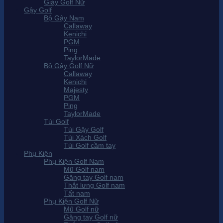
Giày Golf Nữ
Gậy Golf
Bộ Gậy Nam
Callaway
Kenichi
PGM
Ping
TaylorMade
Bộ Gậy Golf Nữ
Callaway
Kenichi
Majesty
PGM
Ping
TaylorMade
Túi Golf
Túi Gậy Golf
Túi Xách Golf
Túi Golf cầm tay
Phụ Kiện
Phụ Kiện Golf Nam
Mũ Golf nam
Găng tay Golf nam
Thắt lưng Golf nam
Tất nam
Phụ Kiện Golf Nữ
Mũ Golf nữ
Găng tay Golf nữ