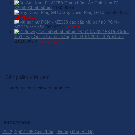
1.450.000 ₫.
gốc
là:
hiện
Áo Golf Nam FJ
là:
870.000 ₫.
tại
82050-Chính hãng
2.150.000
₫
345.000 ₫.
là:
Gậy Driver Ping G410
15.600.000
₫
Giá
Giá
275.000 ₫.
14.040.000
₫
gốc
hiện
Mũ golf nữ PGM -
là:
tại
Giá
Giá
MZ028 cao cấp
580.000
₫
385.000
₫
15.600.000 ₫.
là:
gốc
hiện
14.040.000 ₫.
là:
tại
Chân váy Golf nữ chính hãng DK- G-KN200153 PreOrder
Giá
Giá
580.000 ₫.
là:
2.610.000
₫
1.566.000
₫
gốc
hiện
385.000 ₫.
là:
tại
2.610.000 ₫.
là:
1.566.000 ₫.
Sản phẩm vừa xem
[isures_recently_viewed_products]
SHOWROOM
Số 2, Ngõ 1295 Giải Phóng, Hoàng Mai, Hà Nội