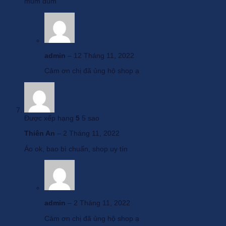
mum dùm
admin
–
12 Tháng 11, 2022
Cảm ơn chị đã ủng hộ shop ạ
Được xếp hạng
5
5 sao
Thiên An
–
2 Tháng 11, 2022
Áo ok, bao bì chuẩn, shop uy tín
admin
–
2 Tháng 11, 2022
Cảm ơn chị đã ủng hộ shop ạ