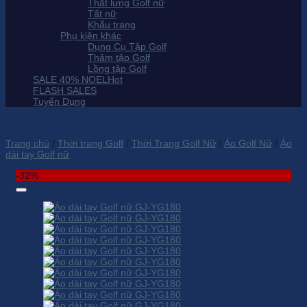
Thắt lưng Golf nữ
Tất nữ
Khẩu trang
Phụ kiện khác
Dụng Cụ Tập Golf
Thảm tập Golf
Lồng tập Golf
SALE 40% NOEL
FLASH SALES
Tuyển Dụng
Trang chủ
/
Thời trang Golf
/
Thời Trang Golf Nữ
/
Áo Golf Nữ
/
Áo
dài tay Golf nữ
-32%