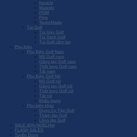
Kenichi
Majesty
PGM
Ping
TaylorMade
Túi Golf
Túi Gậy Golf
Túi Xách Golf
Túi Golf cầm tay
Phụ Kiện
Phụ Kiện Golf Nam
Mũ Golf nam
Găng tay Golf nam
Thắt lưng Golf nam
Tất nam
Phụ Kiện Golf Nữ
Mũ Golf nữ
Găng tay Golf nữ
Thắt lưng Golf nữ
Tất nữ
Khẩu trang
Phụ kiện khác
Dụng Cụ Tập Golf
Thảm tập Golf
Lồng tập Golf
SALE 40% NOEL
FLASH SALES
Tuyển Dụng