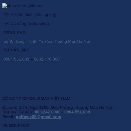
TP. Hồ Chí Minh (Setupping).
TP. Đà nẵng (Setupping).
TỔNG KHO
Số 8, Hưng Thịnh, Yên Sở, Hoàng Mai, Hà Nội
TƯ VẤN 24/7
0904.551.689
–
0832.470.000
CÔNG TY CP GOLFMAX VIỆT NAM
Địa chỉ: Số 2, Ngõ 1295, Giải Phóng, Hoàng Mai, Hà Nội.
Hotline Tư Vấn:
083.247.0000
-
0904.551.689
Email:
golfmax05@gmail.com
VỀ GOLFMAX