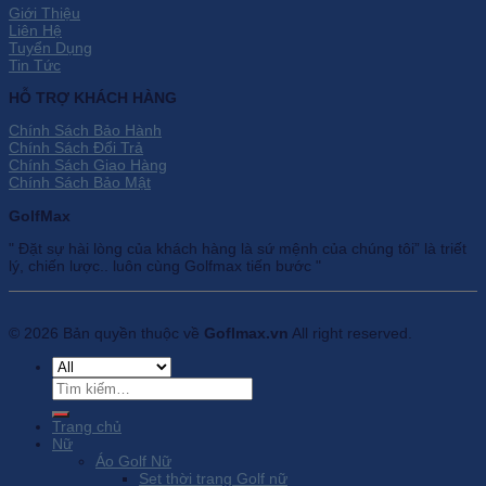
Giới Thiệu
Liên Hệ
Tuyển Dụng
Tin Tức
HỖ TRỢ KHÁCH HÀNG
Chính Sách Bảo Hành
Chính Sách Đổi Trả
Chính Sách Giao Hàng
Chính Sách Bảo Mật
GolfMax
" Đặt sự hài lòng của khách hàng là sứ mệnh của chúng tôi” là triết
lý, chiến lược.. luôn cùng Golfmax tiến bước "
© 2026 Bản quyền thuộc về
Goflmax.vn
All right reserved.
Tìm
kiếm:
Trang chủ
Nữ
Áo Golf Nữ
Set thời trang Golf nữ