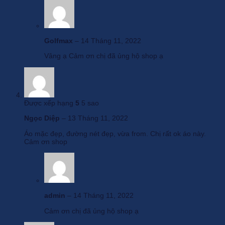
Golfmax
–
14 Tháng 11, 2022
Vâng ạ Cảm ơn chị đã ủng hộ shop ạ
Được xếp hạng
5
5 sao
Ngọc Diệp
–
13 Tháng 11, 2022
Áo mặc đẹp, đường nét đẹp, vừa from. Chị rất ok áo này.
Cảm ơn shop
admin
–
14 Tháng 11, 2022
Cảm ơn chị đã ủng hộ shop ạ