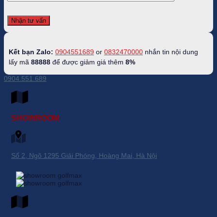
Kết bạn Zalo:
0904551689
or
0832470000
nhắn tin nội dung
lấy mã
88888
để được giảm giá thêm
8%
0904.551.689
SHOWROOM
Số 2, Ngõ 1295 Giải Phóng, Hoàng Mai, Hà Nội