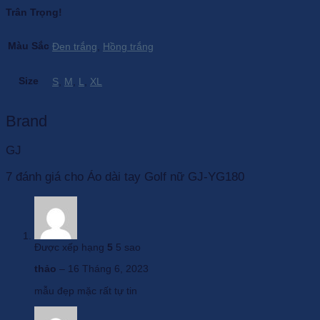
Trân Trọng!
Màu Sắc
Đen trắng
,
Hồng trắng
Size
S
,
M
,
L
,
XL
Brand
GJ
7 đánh giá cho
Áo dài tay Golf nữ GJ-YG180
Được xếp hạng
5
5 sao
thảo
–
16 Tháng 6, 2023
mẫu đẹp mặc rất tự tin