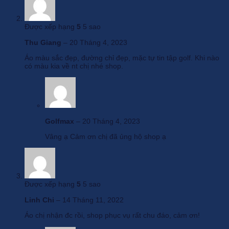
Được xếp hạng
5
5 sao
Thu Giang
–
20 Tháng 4, 2023
Áo màu sắc đẹp, đường chỉ đẹp, mặc tự tin tập golf. Khi nào
có màu kia về nt chị nhé shop.
Golfmax
–
20 Tháng 4, 2023
Vâng ạ Cảm ơn chị đã ủng hộ shop ạ
Được xếp hạng
5
5 sao
Linh Chi
–
14 Tháng 11, 2022
Áo chị nhận đc rồi, shop phục vụ rất chu đáo, cảm ơn!