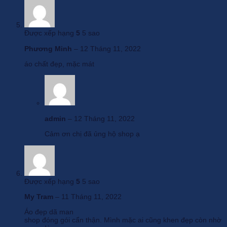
Được xếp hạng
5
5 sao
Phương Minh
–
12 Tháng 11, 2022
áo chất đẹp, mặc mát
admin
–
12 Tháng 11, 2022
Cảm ơn chị đã ủng hộ shop ạ
Được xếp hạng
5
5 sao
My Tram
–
11 Tháng 11, 2022
Áo đẹp dã man
shop đóng gói cẩn thận. Mình mặc ai cũng khen đẹp còn nhờ