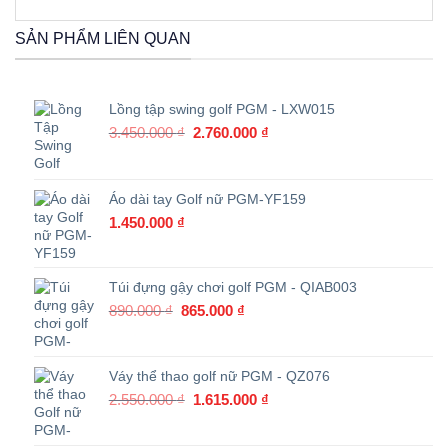
SẢN PHẨM LIÊN QUAN
Lồng tập swing golf PGM - LXW015
Giá
Giá
3.450.000
₫
2.760.000
₫
gốc
hiện
là:
tại
3.450.000 ₫.
là:
Áo dài tay Golf nữ PGM-YF159
2.760.000 ₫.
1.450.000
₫
Túi đựng gậy chơi golf PGM - QIAB003
Giá
Giá
890.000
₫
865.000
₫
gốc
hiện
là:
tại
890.000 ₫.
là:
Váy thể thao golf nữ PGM - QZ076
865.000 ₫.
Giá
Giá
2.550.000
₫
1.615.000
₫
gốc
hiện
là:
tại