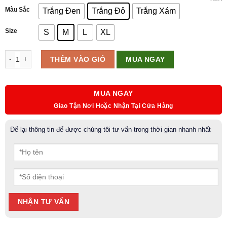
Màu Sắc
Trắng Đen
Trắng Đỏ
Trắng Xám
Size
S
M
L
XL
Áo dài tay Golf nữ PGM-YF465 số lượng
MUA NGAY
THÊM VÀO GIỎ
MUA NGAY
Giao Tận Nơi Hoặc Nhận Tại Cửa Hàng
Để lại thông tin để được chúng tôi tư vấn trong thời gian nhanh nhất