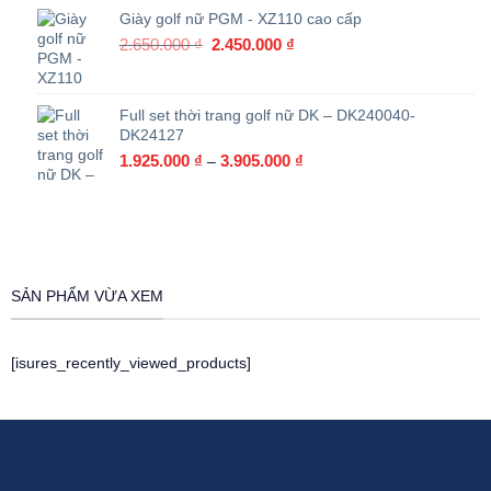
2.550.000 ₫.
là:
Giày golf nữ PGM - XZ110 cao cấp
1.615.000 ₫.
Giá
Giá
2.650.000
₫
2.450.000
₫
gốc
hiện
là:
tại
2.650.000 ₫.
là:
Full set thời trang golf nữ DK – DK240040-
2.450.000 ₫.
DK24127
1.925.000
₫
3.905.000
₫
–
SẢN PHẨM VỪA XEM
[isures_recently_viewed_products]