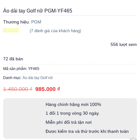
Áo dài tay Golf nữ PGM-YF465
Thương hiệu:
PGM
(
7
đánh giá của khách hàng)
5.00
7
trên 5
dựa trên
556 lượt xem
đánh giá
72 đã bán
Mã sản phẩm:
YF465
Danh mục:
Áo dài tay Golf nữ
Giá
Giá
1.450.000
₫
985.000
₫
gốc
hiện
là:
tại
1.450.000 ₫.
là:
Hàng chính hãng mới 100%
985.000 ₫.
1 đổi 1 trong vòng 30 ngày.
Miễn phí đổi trả tận nơi
Được kiểm tra và thử trước khi thanh toán
XÓA