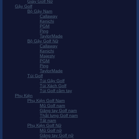
Giày Golf Nữ
Gậy Golf
Bộ Gậy Nam
Callaway
Kenichi
PGM
Ping
TaylorMade
Bộ Gậy Golf Nữ
Callaway
Kenichi
Majesty
PGM
Ping
TaylorMade
Túi Golf
Túi Gậy Golf
Túi Xách Golf
Túi Golf cầm tay
Phụ Kiện
Phụ Kiện Golf Nam
Mũ Golf nam
Găng tay Golf nam
Thắt lưng Golf nam
Tất nam
Phụ Kiện Golf Nữ
Mũ Golf nữ
Găng tay Golf nữ