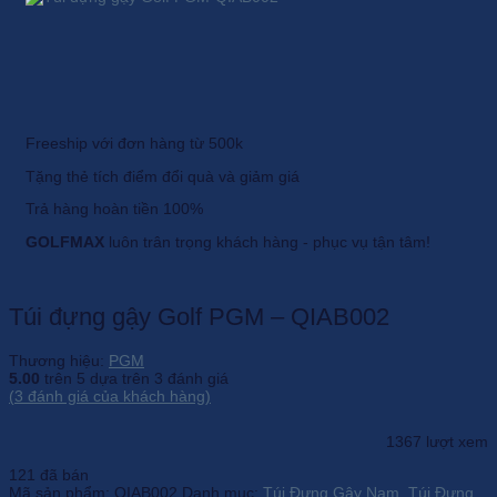
Freeship với đơn hàng từ 500k
Tặng thẻ tích điểm đổi quà và giảm giá
Trả hàng hoàn tiền 100%
GOLFMAX
luôn trân trọng khách hàng - phục vụ tận tâm!
Túi đựng gậy Golf PGM – QIAB002
Thương hiệu:
PGM
5.00
trên 5 dựa trên
3
đánh giá
(
3
đánh giá của khách hàng)
1367 lượt xem
121 đã bán
Mã sản phẩm:
QIAB002
Danh mục:
Túi Đựng Gậy Nam
,
Túi Đựng