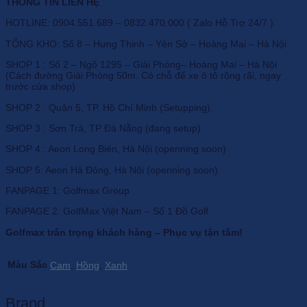
THÔNG TIN LIÊN HỆ
HOTLINE: 0904.551.689 – 0832.470.000 ( Zalo Hỗ Trợ 24/7 ).
TỔNG KHO: Số 8 – Hưng Thịnh – Yên Sở – Hoàng Mai – Hà Nội
SHOP 1 : Số 2 – Ngõ 1295 – Giải Phóng– Hoàng Mai – Hà Nội
(Cách đường Giải Phóng 50m. Có chỗ để xe ô tô rộng rãi, ngay
trước cửa shop)
SHOP 2 : Quận 5, TP. Hồ Chí Minh (Setupping).
SHOP 3 : Sơn Trà, TP Đà Nẵng (đang setup)
SHOP 4 : Aeon Long Biên, Hà Nội (openning soon)
SHOP 5: Aeon Hà Đông, Hà Nội (openning soon)
FANPAGE 1: Golfmax Group
FANPAGE 2: GolfMax Việt Nam – Số 1 Đồ Golf
Golfmax trân trọng khách hàng – Phục vụ tận tâm!
Màu Sắc
Cam
,
Hồng
,
Xanh
Brand