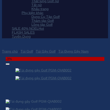
Thắt lưng Golf nữ
Tất nữ
Khẩu trang
Phụ kiện khác
Dụng Cụ Tập Golf
Thảm tập Golf
Lồng tập Golf
SALE 40% NOEL
FLASH SALES
Tuyển Dụng
Trang chủ
/
Túi Golf
/
Túi Gậy Golf
/
Túi Đựng Gậy Nam
-3%