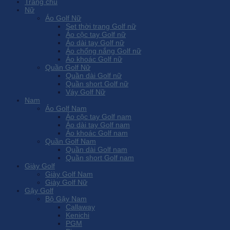
Trang chủ
Nữ
Áo Golf Nữ
Set thời trang Golf nữ
Áo cộc tay Golf nữ
Áo dài tay Golf nữ
Áo chống nắng Golf nữ
Áo khoác Golf nữ
Quần Golf Nữ
Quần dài Golf nữ
Quần short Golf nữ
Váy Golf Nữ
Nam
Áo Golf Nam
Áo cộc tay Golf nam
Áo dài tay Golf nam
Áo khoác Golf nam
Quần Golf Nam
Quần dài Golf nam
Quần short Golf nam
Giày Golf
Giày Golf Nam
Giày Golf Nữ
Gậy Golf
Bộ Gậy Nam
Callaway
Kenichi
PGM