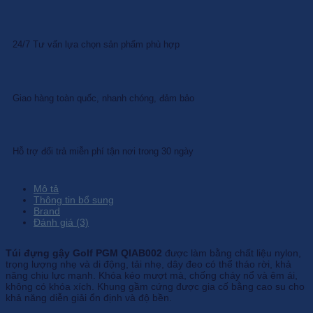
24/7 Tư vấn lựa chọn sản phẩm phù hợp
Giao hàng toàn quốc, nhanh chóng, đảm bảo
Hỗ trợ đổi trả miễn phí tận nơi trong 30 ngày
Mô tả
Thông tin bổ sung
Brand
Đánh giá (3)
Túi đựng gậy Golf PGM QIAB002
được làm bằng chất liệu nylon,
trọng lượng nhẹ và di động, tải nhẹ, dây đeo có thể tháo rời, khả
năng chịu lực mạnh. Khóa kéo mượt mà, chống cháy nổ và êm ái,
không có khóa xích. Khung gầm cứng được gia cố bằng cao su cho
khả năng diễn giải ổn định và độ bền.