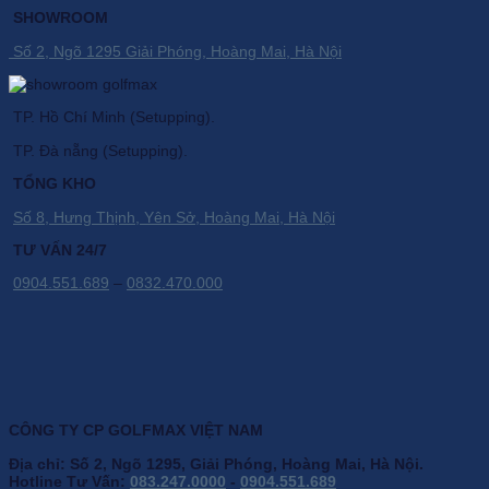
SHOWROOM
Số 2, Ngõ 1295 Giải Phóng, Hoàng Mai, Hà Nội
TP. Hồ Chí Minh (Setupping).
TP. Đà nẵng (Setupping).
TỔNG KHO
Số 8, Hưng Thịnh, Yên Sở, Hoàng Mai, Hà Nội
TƯ VẤN 24/7
0904.551.689
–
0832.470.000
CÔNG TY CP GOLFMAX VIỆT NAM
Địa chỉ: Số 2, Ngõ 1295, Giải Phóng, Hoàng Mai, Hà Nội.
Hotline Tư Vấn:
083.247.0000
-
0904.551.689