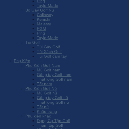
Ping
TaylorMade
Bộ Gậy Golf Nữ
Callaway
Kenichi
Majesty
PGM
Ping
TaylorMade
Túi Golf
Túi Gậy Golf
Túi Xách Golf
Túi Golf cầm tay
Phụ Kiện
Phụ Kiện Golf Nam
Mũ Golf nam
Găng tay Golf nam
Thắt lưng Golf nam
Tất nam
Phụ Kiện Golf Nữ
Mũ Golf nữ
Găng tay Golf nữ
Thắt lưng Golf nữ
Tất nữ
Khẩu trang
Phụ kiện khác
Dụng Cụ Tập Golf
Thảm tập Golf