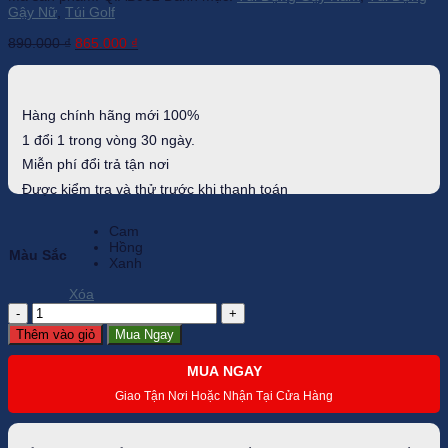
Gậy Nữ
,
Túi Golf
Giá
Giá
890.000
₫
865.000
₫
gốc
hiện
là:
tại
890.000 ₫.
là:
865.000 ₫.
Hàng chính hãng mới 100%
1 đổi 1 trong vòng 30 ngày.
Miễn phí đổi trả tận nơi
Được kiểm tra và thử trước khi thanh toán
Cam
Hồng
Màu Sắc
Xanh
Xóa
Túi
đựng
Thêm vào giỏ
Mua Ngay
gậy
Golf
MUA NGAY
PGM
-
Giao Tận Nơi Hoặc Nhận Tại Cửa Hàng
QIAB002
số
lượng