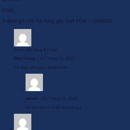
PGM
3 đánh giá cho
Túi đựng gậy Golf PGM – QIAB002
Được xếp hạng
5
5 sao
Đức Giang
–
13 Tháng 11, 2022
Túi đẹp, nhỏ gọn, thuận thiện
admin
–
13 Tháng 11, 2022
Dạ sh cảm ơn A đã tin tưởng ạ