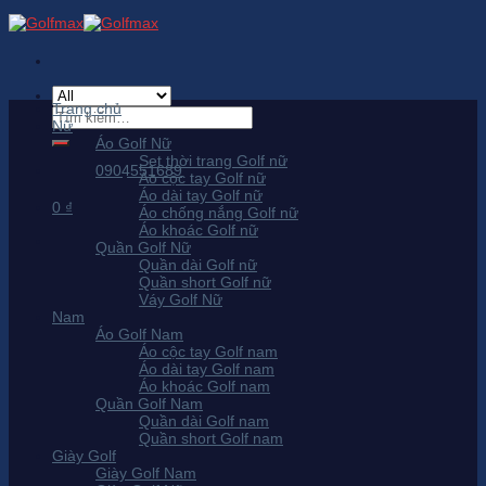
Skip
to
content
Trang chủ
Tìm
Nữ
kiếm:
Áo Golf Nữ
Set thời trang Golf nữ
0904551689
Áo cộc tay Golf nữ
Áo dài tay Golf nữ
0
₫
Áo chống nắng Golf nữ
Áo khoác Golf nữ
Quần Golf Nữ
Quần dài Golf nữ
Quần short Golf nữ
Váy Golf Nữ
Nam
Áo Golf Nam
Áo cộc tay Golf nam
Áo dài tay Golf nam
Áo khoác Golf nam
Quần Golf Nam
Quần dài Golf nam
Quần short Golf nam
Giày Golf
Giày Golf Nam