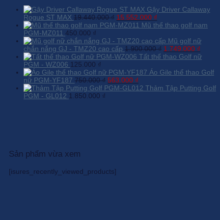
Gậy Driver Callaway
Giá
Giá
Rogue ST MAX
19.440.000
₫
15.552.000
₫
gốc
hiện
Mũ thể thao golf nam
là:
tại
PGM-MZ011
450.000
₫
19.440.000 ₫.
là:
Mũ golf nữ
15.552.000 ₫.
Giá
Giá
chắn nắng GJ - TMZ20 cao cấp
1.900.000
₫
1.749.000
₫
gốc
hiện
Tất thể thao Golf nữ
là:
tại
PGM - WZ006
125.000
₫
1.900.000 ₫.
là:
Áo Gile thể thao Golf
Giá
Giá
1.749.
nữ PGM-YF187
750.000
₫
563.000
₫
gốc
hiện
Thảm Tập Putting Golf
là:
tại
PGM - GL012
1.850.000
₫
750.000 ₫.
là:
563.000 ₫.
Sản phẩm vừa xem
[isures_recently_viewed_products]