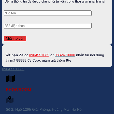
Để lại thông tin để được chúng tôi tư vấn trong thời gian nhanh nhất
Kết bạn Zalo:
0904551689
or
0832470000
nhắn tin nội dung
lấy mã
88888
để được giảm giá thêm
8%
0904.551.689
SHOWROOM
Số 2, Ngõ 1295 Giải Phóng, Hoàng Mai, Hà Nội