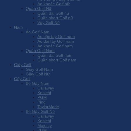
Áo khoác Golf nữ
Quần Golf Nữ
Quần dài Golf nữ
Quần short Golf nữ
Váy Golf Nữ
Nam
Áo Golf Nam
Áo cộc tay Golf nam
Áo dài tay Golf nam
Áo khoác Golf nam
Quần Golf Nam
Quần dài Golf nam
Quần short Golf nam
Giày Golf
Giày Golf Nam
Giày Golf Nữ
Gậy Golf
Bộ Gậy Nam
Callaway
Kenichi
PGM
Ping
TaylorMade
Bộ Gậy Golf Nữ
Callaway
Kenichi
Majesty
PGM