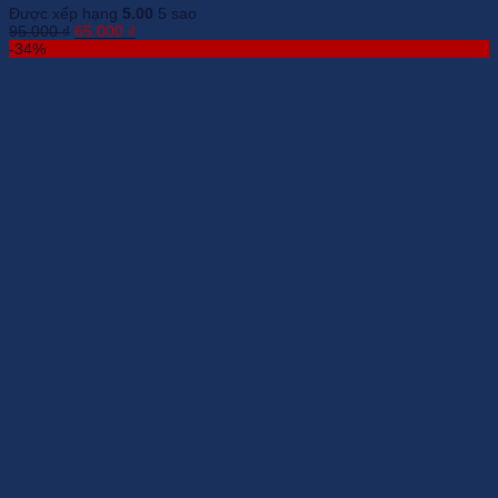
Được xếp hạng
5.00
5 sao
Giá
Giá
95.000
₫
65.000
₫
gốc
hiện
-34%
là:
tại
95.000 ₫.
là:
65.000 ₫.