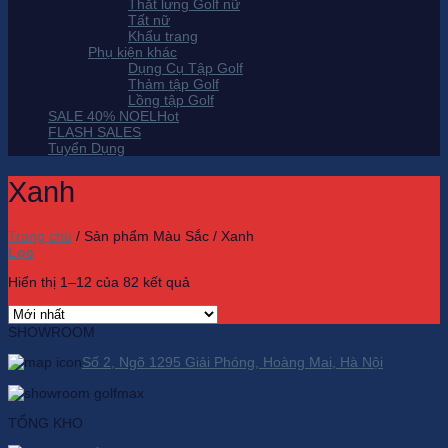
Thắt lưng Golf nữ
Tất nữ
Khẩu trang
Phụ kiện khác
Dụng Cụ Tập Golf
Thảm tập Golf
Lồng tập Golf
SALE 40% NOEL
FLASH SALES
Tuyển Dụng
Xanh
Trang chủ
/
Sản phẩm Màu Sắc
/
Xanh
Lọc
Hiển thị 1–12 của 82 kết quả
SHOWROOM
Số 2, Ngõ 1295 Giải Phóng, Hoàng Mai, Hà Nội
TỔNG KHO