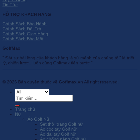
Tin Tức
HỖ TRỢ KHÁCH HÀNG
Chính Sách Bảo Hành
Chính Sách Đổi Trả
Chính Sách Giao Hàng
Chính Sách Bảo Mật
GolfMax
" Đặt sự hài lòng của khách hàng là sứ mệnh của chúng tôi” là triết
lý, chiến lược.. luôn cùng Golfmax tiến bước "
© 2026 Bản quyền thuộc về
Goflmax.vn
All right reserved.
Tìm
kiếm:
Trang chủ
Nữ
Áo Golf Nữ
Set thời trang Golf nữ
Áo cộc tay Golf nữ
Áo dài tay Golf nữ
Áo chống nắng Golf nữ