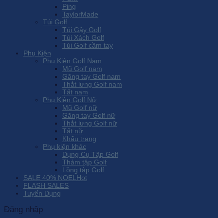
Ping
TaylorMade
Túi Golf
Túi Gậy Golf
Túi Xách Golf
Túi Golf cầm tay
Phụ Kiện
Phụ Kiện Golf Nam
Mũ Golf nam
Găng tay Golf nam
Thắt lưng Golf nam
Tất nam
Phụ Kiện Golf Nữ
Mũ Golf nữ
Găng tay Golf nữ
Thắt lưng Golf nữ
Tất nữ
Khẩu trang
Phụ kiện khác
Dụng Cụ Tập Golf
Thảm tập Golf
Lồng tập Golf
SALE 40% NOEL
FLASH SALES
Tuyển Dụng
Đăng nhập