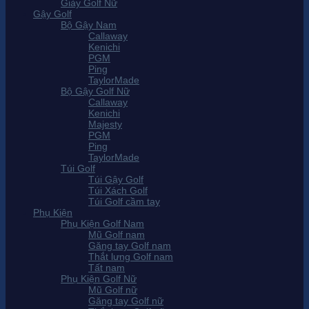
Giày Golf Nữ
Gậy Golf
Bộ Gậy Nam
Callaway
Kenichi
PGM
Ping
TaylorMade
Bộ Gậy Golf Nữ
Callaway
Kenichi
Majesty
PGM
Ping
TaylorMade
Túi Golf
Túi Gậy Golf
Túi Xách Golf
Túi Golf cầm tay
Phụ Kiện
Phụ Kiện Golf Nam
Mũ Golf nam
Găng tay Golf nam
Thắt lưng Golf nam
Tất nam
Phụ Kiện Golf Nữ
Mũ Golf nữ
Găng tay Golf nữ