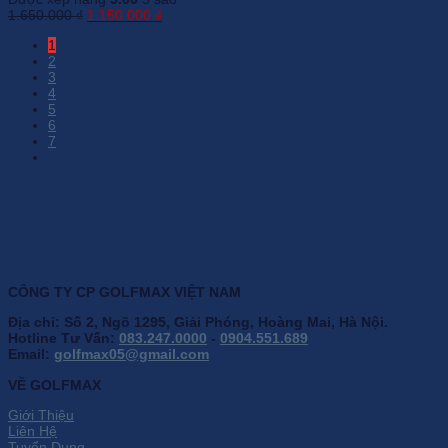
Giá
Giá
1.650.000
₫
1.150.000
₫
gốc
hiện
1
là:
tại
2
1.650.000 ₫.
là:
3
1.150.000 ₫.
4
5
6
7
CÔNG TY CP GOLFMAX VIỆT NAM
Địa chỉ: Số 2, Ngõ 1295, Giải Phóng, Hoàng Mai, Hà Nội.
Hotline Tư Vấn:
083.247.0000
-
0904.551.689
Email:
golfmax05@gmail.com
VỀ GOLFMAX
Giới Thiệu
Liên Hệ
Tuyển Dụng