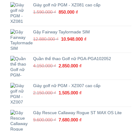
38.664.000 ₫.
là:
Giày golf nữ PGM - XZ081 cao cấp
32.864.400 ₫.
Giá
Giá
1.590.000
₫
850.000
₫
gốc
hiện
là:
tại
1.590.000 ₫.
là:
Gậy Fairway Taylormade SIM
850.000 ₫.
Giá
Giá
12.880.000
₫
10.948.000
₫
gốc
hiện
là:
tại
12.880.000 ₫.
là:
Quần thể thao Golf nữ PGA-PGA102052
10.948.000 ₫.
Giá
Giá
4.150.000
₫
2.850.000
₫
gốc
hiện
là:
tại
4.150.000 ₫.
là:
Giày golf nữ PGM - XZ007 cao cấp
2.850.000 ₫.
Giá
Giá
2.150.000
₫
1.505.000
₫
gốc
hiện
là:
tại
2.150.000 ₫.
là:
Gậy Rescue Callaway Rogue ST MAX OS Lite
1.505.000 ₫.
Giá
Giá
9.600.000
₫
7.680.000
₫
gốc
hiện
là:
tại