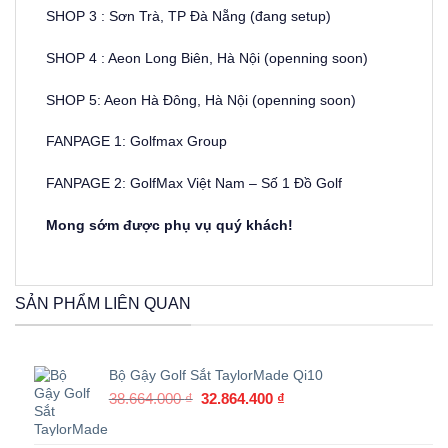
SHOP 3 : Sơn Trà, TP Đà Nẵng (đang setup)
SHOP 4 : Aeon Long Biên, Hà Nội (openning soon)
SHOP 5: Aeon Hà Đông, Hà Nội (openning soon)
FANPAGE 1: Golfmax Group
FANPAGE 2: GolfMax Việt Nam – Số 1 Đồ Golf
Mong sớm được phụ vụ quý khách!
SẢN PHẨM LIÊN QUAN
Bộ Gậy Golf Sắt TaylorMade Qi10
Giá
Giá
38.664.000
₫
32.864.400
₫
gốc
hiện
là:
tại