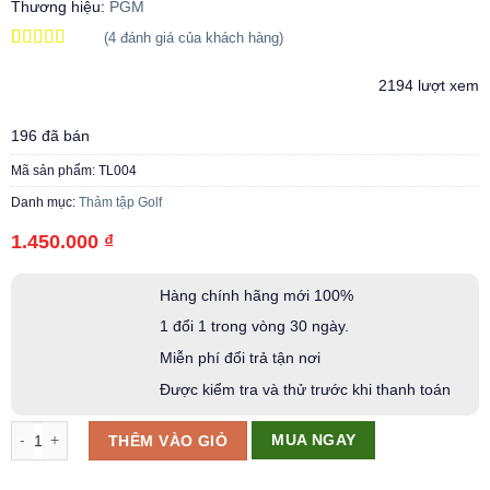
Thương hiệu:
PGM
(
4
đánh giá của khách hàng)
5.00
4
trên 5
dựa trên
2194 lượt xem
đánh giá
196 đã bán
Mã sản phẩm:
TL004
Danh mục:
Thảm tập Golf
1.450.000
₫
Hàng chính hãng mới 100%
1 đổi 1 trong vòng 30 ngày.
Miễn phí đổi trả tận nơi
Được kiểm tra và thử trước khi thanh toán
Thảm tập putting Golf PGM TL004 số lượng
MUA NGAY
THÊM VÀO GIỎ