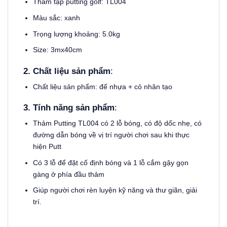
Thảm tập putting golf
:
TL004
Màu sắc:
xanh
Trọng lượng khoảng: 5.0kg
Size: 3mx40cm
2. Chất liệu sản phẩm
:
Chất liệu sản phẩm: đế nhựa + cỏ nhân tạo
3. T
ính năng sản phẩm
:
Thảm Putting TL004 có 2 lỗ bóng, có độ dốc nhẹ, có
đường dẫn bóng về vị trí người chơi sau khi thực
hiện Putt
Có 3 lỗ để đặt cố định bóng và 1 lỗ cắm gậy gọn
gàng ở phía đầu thảm
Giúp người chơi rèn luyện kỹ năng và thư giãn, giải
trí.