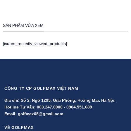
9.600.000 ₫.
là:
7.680.000 ₫.
SẢN PHẨM VỪA XEM
[isures_recently_viewed_products]
CÔNG TY CP GOLFMAX VIỆT NAM
Địa chỉ: Số 2, Ngõ 1295, Giải Phóng, Hoàng Mai, Hà Nội.
Hotline Tư Vấn:
083.247.0000
-
0904.551.689
Email:
golfmax05@gmail.com
VỀ GOLFMAX