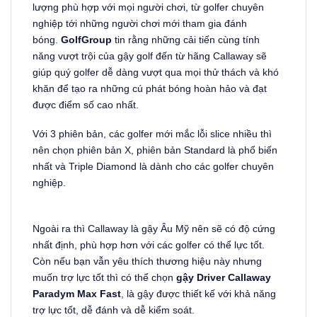
lượng phù hợp với mọi người chơi, từ golfer chuyên
nghiệp tới những người chơi mới tham gia đánh
bóng.
GolfGroup
tin rằng những cải tiến cùng tính
năng vượt trội của gậy golf đến từ hãng Callaway sẽ
giúp quý golfer dễ dàng vượt qua mọi thử thách và khó
khăn để tạo ra những cú phát bóng hoàn hảo và đạt
được điểm số cao nhất.
Với 3 phiên bản, các golfer mới mắc lỗi slice nhiều thì
nên chọn phiên bản X, phiên bản Standard là phổ biến
nhất và Triple Diamond là dành cho các golfer chuyên
nghiệp.
Ngoài ra thì Callaway là gậy Âu Mỹ nên sẽ có độ cứng
nhất định, phù hợp hơn với các golfer có thể lực tốt.
Còn nếu bạn vẫn yêu thích thương hiệu này nhưng
muốn trợ lực tốt thì có thể chọn
gậy Driver Callaway
Paradym Max Fast
, là gậy được thiết kế với khả năng
trợ lực tốt, dễ đánh và dễ kiểm soát.