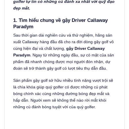
golfer tự tin có những cú đánh xa nhất với quỹ đạo
đẹp mắt.
1.
Tìm hiểu chung về gậy Driver Callaway
Paradym
Sau thời gian dài nghiên cứu và thử nghiệm, hãng sản
xuất Callaway hàng đầu đã cho ra đời dòng gậy golf vô
cùng hiện đại và chất lượng,
gậy Driver Callaway
Paradym
. Ngay từ những ngày đầu, sự có mặt của sản
phẩm đã nhanh chóng được mọi người đón nhận, dự
đoán sẽ trở thành gậy golf có lượt tiêu thụ dẫn đầu.
Sản phẩm gậy golf sở hữu nhiều tính năng vượt trội sẽ
là chìa khóa giúp quý golfer có được những cú phát
bóng chính xác cùng những đường bóng đẹp mắt và
hấp dẫn. Người xem sẽ không thể nào rời mắt khỏi
những cú đánh bóng tuyệt vời của quý golfer.