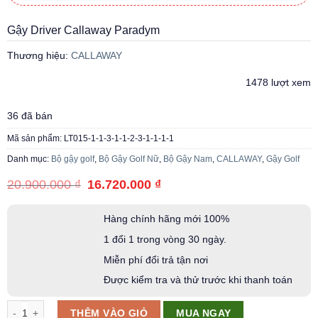
Gậy Driver Callaway Paradym
Thương hiệu:
CALLAWAY
1478 lượt xem
36 đã bán
Mã sản phẩm:
LT015-1-1-3-1-1-2-3-1-1-1-1
Danh mục:
Bộ gậy golf
,
Bộ Gậy Golf Nữ
,
Bộ Gậy Nam
,
CALLAWAY
,
Gậy Golf
Giá
Giá
20.900.000
₫
16.720.000
₫
gốc
hiện
là:
tại
20.900.000 ₫.
là:
Hàng chính hãng mới 100%
16.720.000 ₫.
1 đổi 1 trong vòng 30 ngày.
Miễn phí đổi trả tận nơi
Được kiểm tra và thử trước khi thanh toán
Gậy Driver Callaway Paradym số lượng
MUA NGAY
THÊM VÀO GIỎ