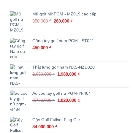
Mũ golf nữ PGM - MZ019 cao cấp
Giá
Giá
350.000
₫
260.000
₫
gốc
hiện
là:
tại
350.000 ₫.
là:
Găng tay golf nam PGM - ST021
260.000 ₫.
450.000
₫
Thắt lưng golf nam NXS-NZD320
Giá
Giá
2.650.000
₫
1.988.000
₫
gốc
hiện
là:
tại
2.650.000 ₫.
là:
Áo cộc tay golf nữ PGM-YF484
1.988.000 ₫.
Giá
Giá
2.750.000
₫
1.820.000
₫
gốc
hiện
là:
tại
2.750.000 ₫.
là:
Gậy Golf Fullset Ping Gle
1.820.000 ₫.
84.000.000
₫