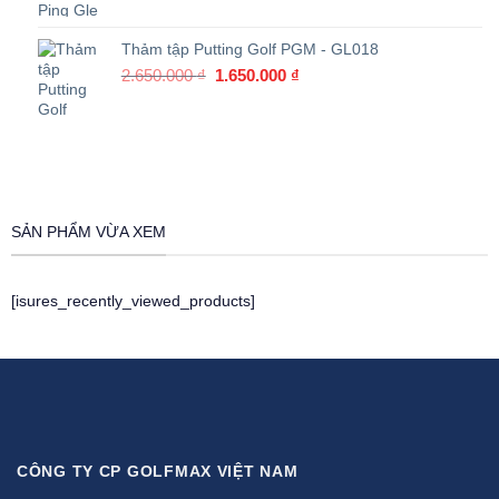
Thảm tập Putting Golf PGM - GL018
Giá
Giá
2.650.000
₫
1.650.000
₫
gốc
hiện
là:
tại
2.650.000 ₫.
là:
1.650.000 ₫.
SẢN PHẨM VỪA XEM
[isures_recently_viewed_products]
CÔNG TY CP GOLFMAX VIỆT NAM