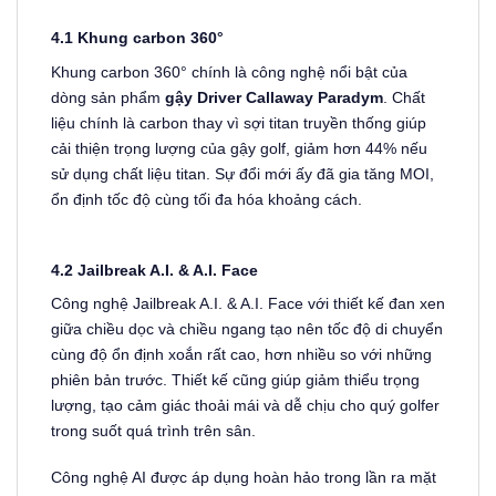
4.1 Khung carbon 360°
Khung carbon 360° chính là công nghệ nổi bật của
dòng sản phẩm
gậy Driver Callaway Paradym
. Chất
liệu chính là carbon thay vì sợi titan truyền thống giúp
cải thiện trọng lượng của gậy golf, giảm hơn 44% nếu
sử dụng chất liệu titan. Sự đổi mới ấy đã gia tăng MOI,
ổn định tốc độ cùng tối đa hóa khoảng cách.
4.2 Jailbreak A.I. & A.I. Face
Công nghệ Jailbreak A.I. & A.I. Face với thiết kế đan xen
giữa chiều dọc và chiều ngang tạo nên tốc độ di chuyển
cùng độ ổn định xoắn rất cao, hơn nhiều so với những
phiên bản trước. Thiết kế cũng giúp giảm thiểu trọng
lượng, tạo cảm giác thoải mái và dễ chịu cho quý golfer
trong suốt quá trình trên sân.
Công nghệ AI được áp dụng hoàn hảo trong lần ra mặt