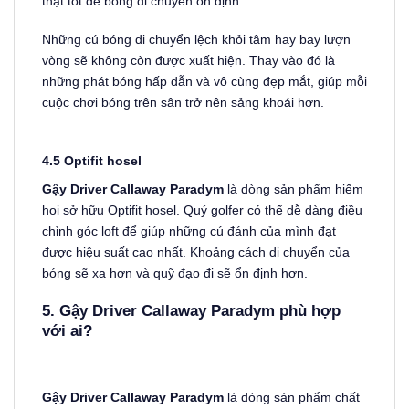
thật tốt để bóng di chuyển ổn định.
Những cú bóng di chuyển lệch khỏi tâm hay bay lượn
vòng sẽ không còn được xuất hiện. Thay vào đó là
những phát bóng hấp dẫn và vô cùng đẹp mắt, giúp mỗi
cuộc chơi bóng trên sân trở nên sảng khoái hơn.
4.5 Optifit hosel
Gậy Driver Callaway Paradym
là dòng sản phẩm hiếm
hoi sở hữu Optifit hosel. Quý golfer có thể dễ dàng điều
chỉnh góc loft để giúp những cú đánh của mình đạt
được hiệu suất cao nhất. Khoảng cách di chuyển của
bóng sẽ xa hơn và quỹ đạo đi sẽ ổn định hơn.
5. Gậy Driver Callaway Paradym phù hợp
với ai?
Gậy Driver Callaway Paradym
là dòng sản phẩm chất