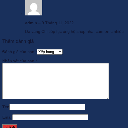
admin
–
9 Tháng 11, 2022
Dạ vâng Chị tiếp tục ủng hộ shop nha, cảm ơn c nhiều
Thêm đánh giá
Đánh giá của bạn
*
Nhận xét của bạn
*
Tên
Email