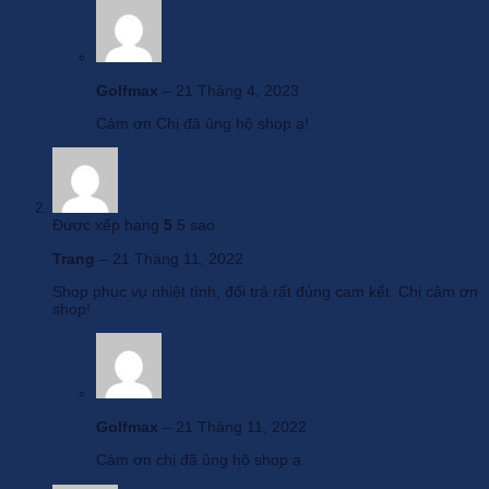
Golfmax
–
21 Tháng 4, 2023
Cảm ơn Chị đã ủng hộ shop ạ!
Được xếp hạng
5
5 sao
Trang
–
21 Tháng 11, 2022
Shop phục vụ nhiệt tình, đổi trả rất đúng cam kết. Chị cảm ơn
shop!
Golfmax
–
21 Tháng 11, 2022
Cảm ơn chị đã ủng hộ shop ạ