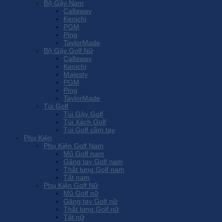
Bộ Gậy Nam
Callaway
Kenichi
PGM
Ping
TaylorMade
Bộ Gậy Golf Nữ
Callaway
Kenichi
Majesty
PGM
Ping
TaylorMade
Túi Golf
Túi Gậy Golf
Túi Xách Golf
Túi Golf cầm tay
Phụ Kiện
Phụ Kiện Golf Nam
Mũ Golf nam
Găng tay Golf nam
Thắt lưng Golf nam
Tất nam
Phụ Kiện Golf Nữ
Mũ Golf nữ
Găng tay Golf nữ
Thắt lưng Golf nữ
Tất nữ