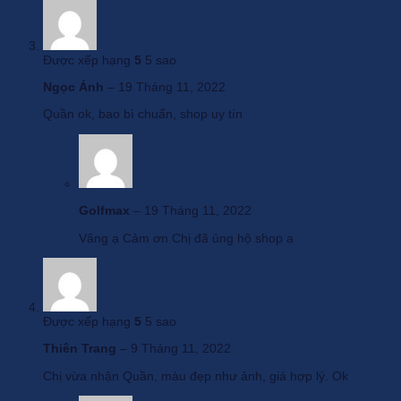
Được xếp hạng
5
5 sao
Ngọc Ánh
–
19 Tháng 11, 2022
Quần ok, bao bì chuẩn, shop uy tín
Golfmax
–
19 Tháng 11, 2022
Vâng ạ Cảm ơn Chị đã ủng hộ shop ạ
Được xếp hạng
5
5 sao
Thiên Trang
–
9 Tháng 11, 2022
Chị vừa nhận Quần, màu đẹp như ảnh, giá hợp lý. Ok