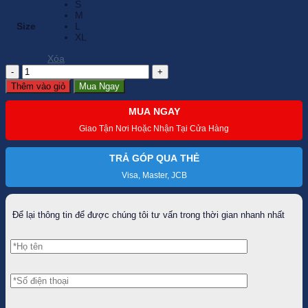
S
M
Size
L
XL
Xóa
Quần
dài
Thêm vào giỏ
Mua Ngay
Golf
nữ
MUA NGAY
PGM-
KUZ072
Giao Tận Nơi Hoặc Nhận Tại Cửa Hàng
số
lượng
TRẢ GÓP QUA THẺ
Visa, Master, JCB
Để lại thông tin để được chúng tôi tư vấn trong thời gian nhanh nhất