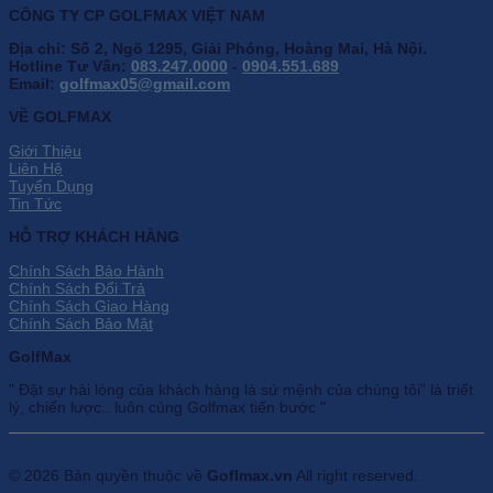
CÔNG TY CP GOLFMAX VIỆT NAM
Địa chỉ: Số 2, Ngõ 1295, Giải Phóng, Hoàng Mai, Hà Nội.
Hotline Tư Vấn:
083.247.0000
-
0904.551.689
Email:
golfmax05@gmail.com
VỀ GOLFMAX
Giới Thiệu
Liên Hệ
Tuyển Dụng
Tin Tức
HỖ TRỢ KHÁCH HÀNG
Chính Sách Bảo Hành
Chính Sách Đổi Trả
Chính Sách Giao Hàng
Chính Sách Bảo Mật
GolfMax
" Đặt sự hài lòng của khách hàng là sứ mệnh của chúng tôi” là triết
lý, chiến lược.. luôn cùng Golfmax tiến bước "
© 2026 Bản quyền thuộc về
Goflmax.vn
All right reserved.