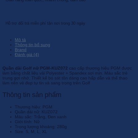
Hỗ trợ đổi trả miễn phí tận nơi trong 30 ngày
Mô tả
Thông tin bổ sung
Brand
Đánh giá (4)
Quần dài Golf nữ PGM-KUZ072
cao cấp thương hiệu PGM được
làm bằng chất liệu vải Polyester + Spandex sợi mịn. Màu sắc trẻ
trung gợi nhớ. Thiết kế bó sát tôn dáng cao hấp dẫn và thể thao
làm nên vẻ đẹp tự tin và sang trọng trên Golf
Thông tin sản phẩm
Thương hiệu: PGM
Quần dài nữ: KUZ072
Màu sắc: Trắng, Đen xanh
Giới tính: Nữ
Trọng lượng khoảng: 280g
Size: S, M, L, XL