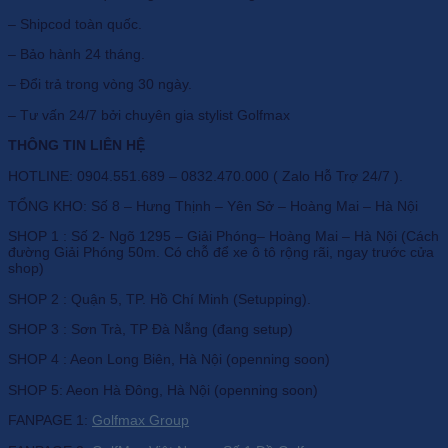
– Shipcod toàn quốc.
– Bảo hành 24 tháng.
– Đổi trả trong vòng 30 ngày.
– Tư vấn 24/7 bởi chuyên gia stylist Golfmax
THÔNG TIN LIÊN HỆ
HOTLINE: 0904.551.689 – 0832.470.000 ( Zalo Hỗ Trợ 24/7 ).
TỔNG KHO: Số 8 – Hưng Thịnh – Yên Sở – Hoàng Mai – Hà Nội
SHOP 1 : Số 2- Ngõ 1295 – Giải Phóng– Hoàng Mai – Hà Nội (Cách
đường Giải Phóng 50m. Có chỗ để xe ô tô rộng rãi, ngay trước cửa
shop)
SHOP 2 : Quận 5, TP. Hồ Chí Minh (Setupping).
SHOP 3 : Sơn Trà, TP Đà Nẵng (đang setup)
SHOP 4 : Aeon Long Biên, Hà Nội (openning soon)
SHOP 5: Aeon Hà Đông, Hà Nội (openning soon)
FANPAGE 1:
Golfmax Group