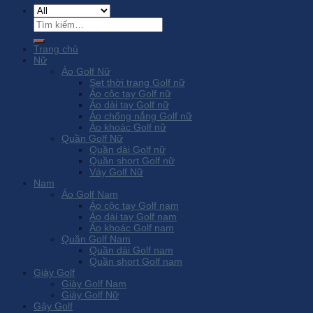
Tìm
kiếm:
Trang chủ
Nữ
Áo Golf Nữ
Set thời trang Golf nữ
Áo cộc tay Golf nữ
Áo dài tay Golf nữ
Áo chống nắng Golf nữ
Áo khoác Golf nữ
Quần Golf Nữ
Quần dài Golf nữ
Quần short Golf nữ
Váy Golf Nữ
Nam
Áo Golf Nam
Áo cộc tay Golf nam
Áo dài tay Golf nam
Áo khoác Golf nam
Quần Golf Nam
Quần dài Golf nam
Quần short Golf nam
Giày Golf
Giày Golf Nam
Giày Golf Nữ
Gậy Golf