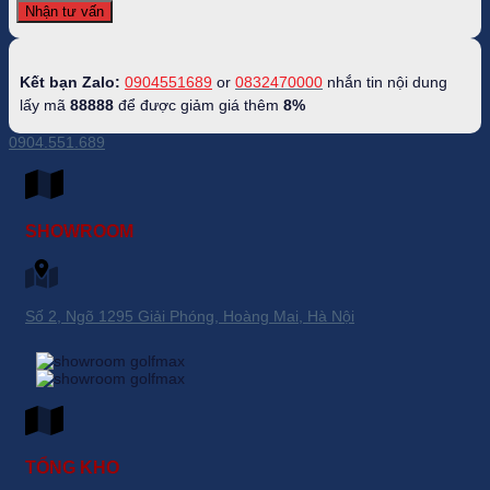
Kết bạn Zalo:
0904551689
or
0832470000
nhắn tin nội dung
lấy mã
88888
để được giảm giá thêm
8%
0904.551.689
SHOWROOM
Số 2, Ngõ 1295 Giải Phóng, Hoàng Mai, Hà Nội
TỔNG KHO