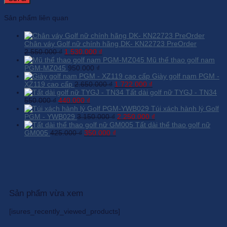
Sản phẩm liên quan
Chân váy Golf nữ chính hãng DK- KN22723 PreOrder
Giá
Giá
2.550.000
₫
1.530.000
₫
gốc
hiện
Mũ thể thao golf nam
là:
tại
PGM-MZ045
950.000
₫
2.550.000 ₫.
là:
Giày golf nam PGM -
1.530.000 ₫.
Giá
Giá
XZ119 cao cấp
2.650.000
₫
1.722.000
₫
gốc
hiện
Tất dài golf nữ TYGJ - TN34
Giá
Giá
là:
tại
550.000
₫
440.000
₫
gốc
hiện
2.650.000 ₫.
là:
Túi xách hành lý Golf
là:
tại
Giá
1.722.000 ₫.
Giá
PGM - YWB029
3.150.000
₫
2.250.000
₫
550.000 ₫.
là:
gốc
hiện
Tất dài thể thao golf nữ
Giá
440.000 ₫.
Giá
là:
tại
GM005
425.000
₫
350.000
₫
gốc
hiện
3.150.000 ₫.
là:
là:
tại
2.250.000 ₫.
425.000 ₫.
là:
350.000 ₫.
Sản phẩm vừa xem
[isures_recently_viewed_products]