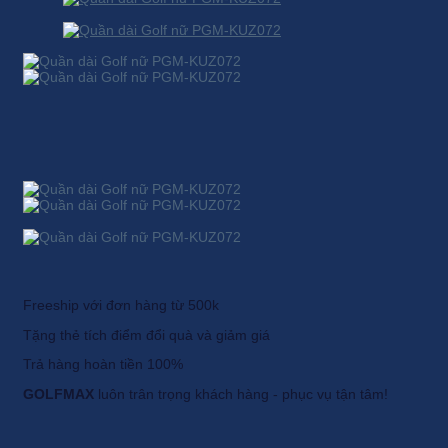
Freeship với đơn hàng từ 500k
Tặng thẻ tích điểm đổi quà và giảm giá
Trả hàng hoàn tiền 100%
GOLFMAX
luôn trân trọng khách hàng - phục vụ tận tâm!