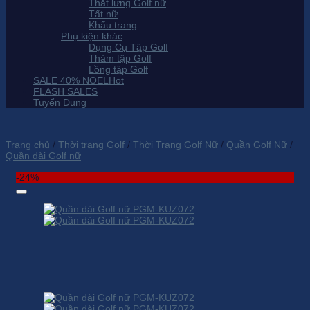
Thắt lưng Golf nữ
Tất nữ
Khẩu trang
Phụ kiện khác
Dụng Cụ Tập Golf
Thảm tập Golf
Lồng tập Golf
SALE 40% NOEL
FLASH SALES
Tuyển Dụng
Trang chủ
/
Thời trang Golf
/
Thời Trang Golf Nữ
/
Quần Golf Nữ
/
Quần dài Golf nữ
-24%