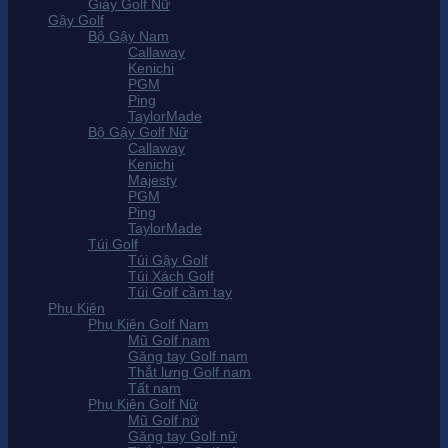
Giày Golf Nữ
Gậy Golf
Bộ Gậy Nam
Callaway
Kenichi
PGM
Ping
TaylorMade
Bộ Gậy Golf Nữ
Callaway
Kenichi
Majesty
PGM
Ping
TaylorMade
Túi Golf
Túi Gậy Golf
Túi Xách Golf
Túi Golf cầm tay
Phụ Kiện
Phụ Kiện Golf Nam
Mũ Golf nam
Găng tay Golf nam
Thắt lưng Golf nam
Tất nam
Phụ Kiện Golf Nữ
Mũ Golf nữ
Găng tay Golf nữ