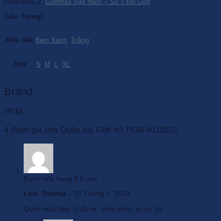
FANPAGE 2:
GolfMax Việt Nam – Số 1 Đồ Golf
Trân Trọng!
Màu Sắc
Đen Xanh
,
Trắng
Size
S
,
M
,
L
,
XL
Brand
PGM
4 đánh giá cho
Quần dài Golf nữ PGM-KUZ072
Được xếp hạng
5
5 sao
Linh Trương
–
21 Tháng 4, 2023
Quần mặc đẹp, chất ok, shop phục vụ uy tín.