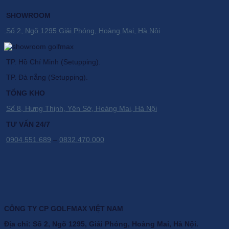
SHOWROOM
Số 2, Ngõ 1295 Giải Phóng, Hoàng Mai, Hà Nội
TP. Hồ Chí Minh (Setupping).
TP. Đà nẵng (Setupping).
TỔNG KHO
Số 8, Hưng Thịnh, Yên Sở, Hoàng Mai, Hà Nội
TƯ VẤN 24/7
0904.551.689
–
0832.470.000
CÔNG TY CP GOLFMAX VIỆT NAM
Địa chỉ: Số 2, Ngõ 1295, Giải Phóng, Hoàng Mai, Hà Nội.