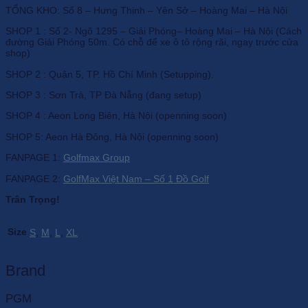
TỔNG KHO: Số 8 – Hưng Thịnh – Yên Sở – Hoàng Mai – Hà Nội
SHOP 1 : Số 2- Ngõ 1295 – Giải Phóng– Hoàng Mai – Hà Nội (Cách
đường Giải Phóng 50m. Có chỗ để xe ô tô rộng rãi, ngay trước cửa
shop)
SHOP 2 : Quận 5, TP. Hồ Chí Minh (Setupping).
SHOP 3 : Sơn Trà, TP Đà Nẵng (đang setup)
SHOP 4 : Aeon Long Biên, Hà Nội (openning soon)
SHOP 5: Aeon Hà Đông, Hà Nội (openning soon)
FANPAGE 1:
Golfmax Group
FANPAGE 2:
GolfMax Việt Nam – Số 1 Đồ Golf
Trân Trọng!
Size
S
,
M
,
L
,
XL
Brand
PGM