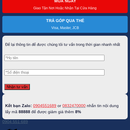
MUA NGAY
PGM
KUZ068
Giao Tận Nơi Hoặc Nhận Tại Cửa Hàng
số
lượng
TRẢ GÓP QUA THẺ
Visa, Master, JCB
Để lại thông tin để được chúng tôi tư vấn trong thời gian nhanh nhất
Kết bạn Zalo:
0904551689
or
0832470000
nhắn tin nội dung
lấy mã
88888
để được giảm giá thêm
8%
0904.551.689