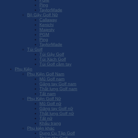
PGM
Ping
TaylorMade
Bộ Gậy Golf Nữ
Callaway
Kenichi
Majesty
PGM
Ping
TaylorMade
Túi Golf
Túi Gậy Golf
Túi Xách Golf
Túi Golf cầm tay
Phụ Kiện
Phụ Kiện Golf Nam
Mũ Golf nam
Găng tay Golf nam
Thắt lưng Golf nam
Tất nam
Phụ Kiện Golf Nữ
Mũ Golf nữ
Găng tay Golf nữ
Thắt lưng Golf nữ
Tất nữ
Khẩu trang
Phụ kiện khác
Dụng Cụ Tập Golf