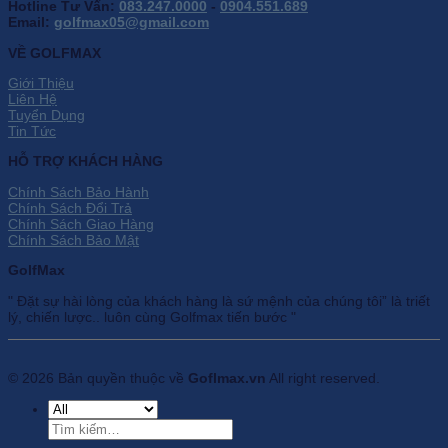
Hotline Tư Vấn:
083.247.0000
-
0904.551.689
Email:
golfmax05@gmail.com
VỀ GOLFMAX
Giới Thiệu
Liên Hệ
Tuyển Dụng
Tin Tức
HỖ TRỢ KHÁCH HÀNG
Chính Sách Bảo Hành
Chính Sách Đổi Trả
Chính Sách Giao Hàng
Chính Sách Bảo Mật
GolfMax
" Đặt sự hài lòng của khách hàng là sứ mệnh của chúng tôi” là triết
lý, chiến lược.. luôn cùng Golfmax tiến bước "
© 2026 Bản quyền thuộc về
Goflmax.vn
All right reserved.
Tìm
kiếm: