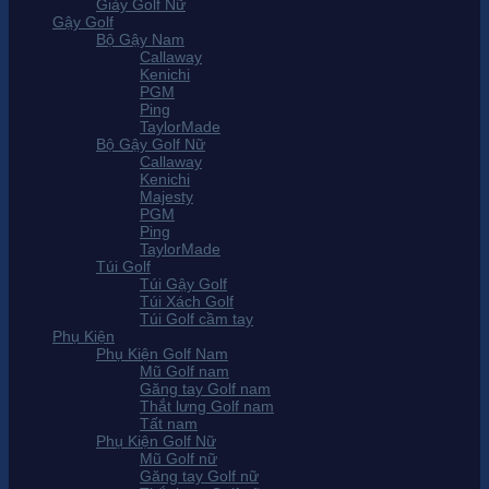
Giày Golf Nữ
Gậy Golf
Bộ Gậy Nam
Callaway
Kenichi
PGM
Ping
TaylorMade
Bộ Gậy Golf Nữ
Callaway
Kenichi
Majesty
PGM
Ping
TaylorMade
Túi Golf
Túi Gậy Golf
Túi Xách Golf
Túi Golf cầm tay
Phụ Kiện
Phụ Kiện Golf Nam
Mũ Golf nam
Găng tay Golf nam
Thắt lưng Golf nam
Tất nam
Phụ Kiện Golf Nữ
Mũ Golf nữ
Găng tay Golf nữ