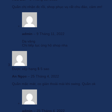
Quần chị nhận đc rồi, shop phục vụ rất chu đáo, cảm ơn!
admin
–
9 Tháng 11, 2022
Dạ vâng
Chị tiếp tục ủng hộ shop nha
Được xếp hạng
5
5 sao
An Ngọc
–
25 Tháng 4, 2022
Quần mặc mát, co giản thoải mái khi swing. Quần ok
admin
–
25 Tháng 4, 2022