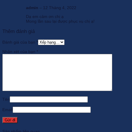
admin
–
12 Tháng 4, 2022
Dạ em cảm ơn chị ạ
Mong lần sau lại được phục vụ chị ạ!
Thêm đánh giá
Đánh giá của bạn
*
Nhận xét của bạn
*
Tên
Email
Sản phẩm liên quan