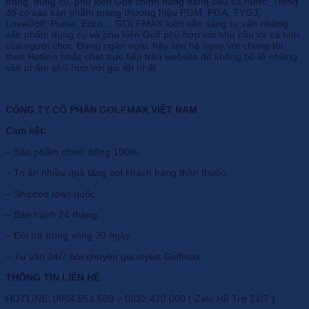
trang, dụng cụ, phụ kiện Golf chính hãng hàng đầu cả nước. Trong
đó có các sản phẩm mang thương hiệu PGM, PGA, TYGJ,
LoveGolf, Puma, Ecco… GOLFMAX luôn sẵn sàng tư vấn những
sản phẩm dụng cụ và phụ kiện Golf phù hợp với nhu cầu và cá tính
của người chơi. Đừng ngần ngại, hãy liên hệ ngay với chúng tôi
theo Hotline hoặc chat trực tiếp trên website để không bỏ lỡ những
sản phẩm phù hợp với giá tốt nhất.
CÔNG TY CỔ PHẦN GOLFMAX VIỆT NAM
Cam kết:
– Sản phẩm chính hãng 100%.
– Tri ân nhiều quà tặng với khách hàng thân thuộc.
– Shipcod toàn quốc.
– Bảo hành 24 tháng.
– Đổi trả trong vòng 30 ngày.
– Tư vấn 24/7 bởi chuyên gia stylist Golfmax
THÔNG TIN LIÊN HỆ
HOTLINE: 0904.551.689 – 0832.470.000 ( Zalo Hỗ Trợ 24/7 ).