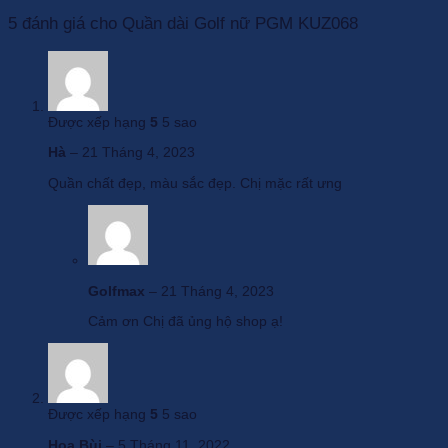
5 đánh giá cho
Quần dài Golf nữ PGM KUZ068
Được xếp hạng
5
5 sao
Hà
–
21 Tháng 4, 2023
Quần chất đẹp, màu sắc đẹp. Chị mặc rất ưng
Golfmax
–
21 Tháng 4, 2023
Cảm ơn Chị đã ủng hộ shop ạ!
Được xếp hạng
5
5 sao
Hoa Bùi
–
5 Tháng 11, 2022