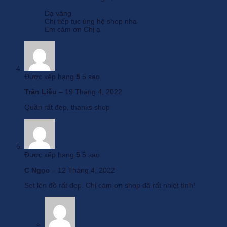
Dạ vâng
Chị tiếp tục ủng hộ shop nha
Em cảm ơn Chị ạ
Được xếp hạng
5
5 sao
Trần Liễu
–
19 Tháng 4, 2022
Quần rất đẹp, thanks shop
Được xếp hạng
5
5 sao
C Ngọc
–
12 Tháng 4, 2022
Set lên đồ rất đẹp. Chị cảm ơn shop đã rất nhiệt tình!