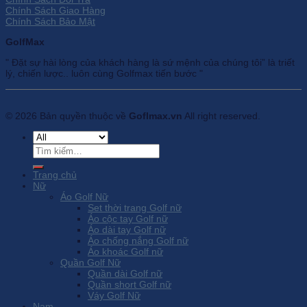
Chính Sách Giao Hàng
Chính Sách Bảo Mật
GolfMax
" Đặt sự hài lòng của khách hàng là sứ mệnh của chúng tôi” là triết
lý, chiến lược.. luôn cùng Golfmax tiến bước "
© 2026 Bản quyền thuộc về
Goflmax.vn
All right reserved.
Tìm
kiếm:
Trang chủ
Nữ
Áo Golf Nữ
Set thời trang Golf nữ
Áo cộc tay Golf nữ
Áo dài tay Golf nữ
Áo chống nắng Golf nữ
Áo khoác Golf nữ
Quần Golf Nữ
Quần dài Golf nữ
Quần short Golf nữ
Váy Golf Nữ
Nam