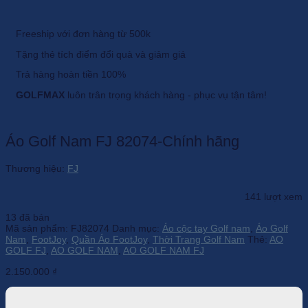
Freeship với đơn hàng từ 500k
Tặng thẻ tích điểm đổi quà và giảm giá
Trả hàng hoàn tiền 100%
GOLFMAX
luôn trân trọng khách hàng - phục vụ tận tâm!
Áo Golf Nam FJ 82074-Chính hãng
Thương hiệu:
FJ
141 lượt xem
13 đã bán
Mã sản phẩm:
FJ82074
Danh mục:
Áo cộc tay Golf nam
,
Áo Golf
Nam
,
FootJoy
,
Quần Áo FootJoy
,
Thời Trang Golf Nam
Thẻ:
AO
GOLF FJ
,
AO GOLF NAM
,
AO GOLF NAM FJ
2.150.000
₫