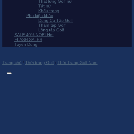
Thắt lưng Golf nữ
Tất nữ
Khẩu trang
Phụ kiện khác
Dụng Cụ Tập Golf
Thảm tập Golf
Lồng tập Golf
SALE 40% NOEL
FLASH SALES
Tuyển Dụng
Trang chủ
/
Thời trang Golf
/
Thời Trang Golf Nam