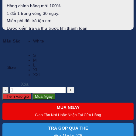
Hàng chính hãng mới 100%
1 đổi 1 trong vòng 30 ngày.
Miễn phí đổi trả tận nơi
Được kiểm tra và thử trước khi thanh toán
Màu Sắc
White
S
M
L
Size
XL
XXL
Xóa
Áo
Golf
Thêm vào giỏ
Mua Ngay
Nam
FJ
MUA NGAY
82074-
Chính
Giao Tận Nơi Hoặc Nhận Tại Cửa Hàng
hãng
số
lượng
TRẢ GÓP QUA THẺ
Visa, Master, JCB