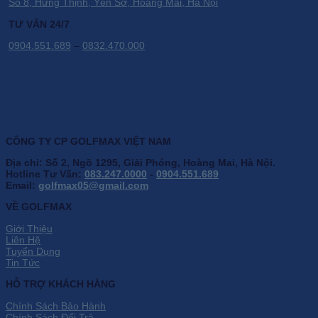
Số 8, Hưng Thịnh, Yên Sở, Hoàng Mai, Hà Nội
TƯ VẤN 24/7
0904.551.689
–
0832.470.000
CÔNG TY CP GOLFMAX VIỆT NAM
Địa chỉ: Số 2, Ngõ 1295, Giải Phóng, Hoàng Mai, Hà Nội.
Hotline Tư Vấn:
083.247.0000
-
0904.551.689
Email:
golfmax05@gmail.com
VỀ GOLFMAX
Giới Thiệu
Liên Hệ
Tuyển Dụng
Tin Tức
HỖ TRỢ KHÁCH HÀNG
Chính Sách Bảo Hành
Chính Sách Đổi Trả