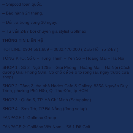
– Shipcod toàn quốc.
– Bảo hành 24 tháng.
– Đổi trả trong vòng 30 ngày.
– Tư vấn 24/7 bởi chuyên gia stylist Golfmax
THÔNG TIN LIÊN HỆ
HOTLINE: 0904.551.689 – 0832.470.000 ( Zalo Hỗ Trợ 24/7 ).
TỔNG KHO: Số 8 – Hưng Thịnh – Yên Sở – Hoàng Mai – Hà Nội
SHOP 1 : Số 2- Ngõ 1295 – Giải Phóng– Hoàng Mai – Hà Nội (Cách
đường Giải Phóng 50m. Có chỗ để xe ô tô rộng rãi, ngay trước cửa
shop)
SHOP 2: Tầng 2, tòa nhà Hades Cafe & Gallery, 835A Nguyễn Duy
Trinh, phường Phú Hữu, Q. Thụ Đức, tp HCM.
SHOP 3 : Quận 5, TP. Hồ Chí Minh (Setupping).
SHOP 4 : Sơn Trà, TP Đà Nẵng (đang setup)
FANPAGE 1: Golfmax Group
FANPAGE 2: GolfMax Việt Nam – Số 1 Đồ Golf