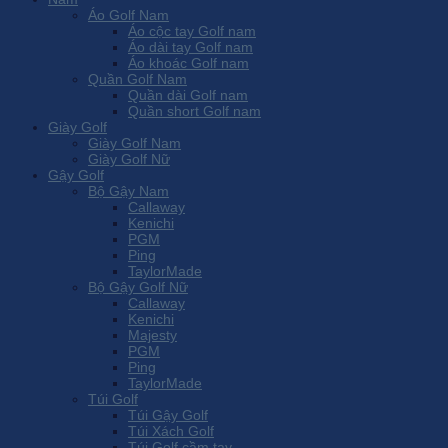
Áo Golf Nam
Áo cộc tay Golf nam
Áo dài tay Golf nam
Áo khoác Golf nam
Quần Golf Nam
Quần dài Golf nam
Quần short Golf nam
Giày Golf
Giày Golf Nam
Giày Golf Nữ
Gậy Golf
Bộ Gậy Nam
Callaway
Kenichi
PGM
Ping
TaylorMade
Bộ Gậy Golf Nữ
Callaway
Kenichi
Majesty
PGM
Ping
TaylorMade
Túi Golf
Túi Gậy Golf
Túi Xách Golf
Túi Golf cầm tay