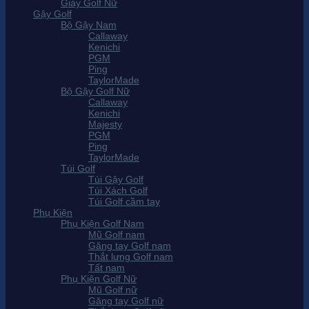
Giày Golf Nữ
Gậy Golf
Bộ Gậy Nam
Callaway
Kenichi
PGM
Ping
TaylorMade
Bộ Gậy Golf Nữ
Callaway
Kenichi
Majesty
PGM
Ping
TaylorMade
Túi Golf
Túi Gậy Golf
Túi Xách Golf
Túi Golf cầm tay
Phụ Kiện
Phụ Kiện Golf Nam
Mũ Golf nam
Găng tay Golf nam
Thắt lưng Golf nam
Tất nam
Phụ Kiện Golf Nữ
Mũ Golf nữ
Găng tay Golf nữ