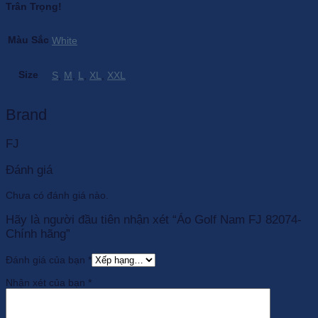
Trân Trọng!
Màu Sắc
White
Size
S
,
M
,
L
,
XL
,
XXL
Brand
FJ
Đánh giá
Chưa có đánh giá nào.
Hãy là người đầu tiên nhận xét “Áo Golf Nam FJ 82074-
Chính hãng”
Đánh giá của bạn
*
Nhận xét của bạn
*