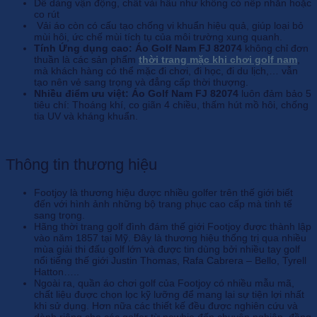
Dễ dàng vận động, chất vải hầu như không có nếp nhăn hoặc
co rút
Vải áo còn có cấu tạo chống vi khuẩn hiệu quả, giúp loại bỏ
mùi hôi, ức chế mùi tích tụ của môi trường xung quanh.
Tính Ứng dụng cao:
Áo Golf Nam FJ 82074
không chỉ đơn
thuần là các sản phẩm
thời trang mặc khi chơi golf nam
,
mà khách hàng có thể mặc đi chơi, đi học, đi du lịch,… vẫn
tạo nên vẻ sang trọng và đẳng cấp thời thượng.
Nhiều điểm ưu việt:
Áo Golf Nam FJ 82074
luôn đảm bảo 5
tiêu chí: Thoáng khí, co giãn 4 chiều, thấm hút mồ hôi, chống
tia UV và kháng khuẩn.
Thông tin thương hiệu
Footjoy là thương hiệu được nhiều golfer trên thế giới biết
đến với hình ảnh những bộ trang phục cao cấp mà tinh tế
sang trọng.
Hãng thời trang golf đình đám thế giới Footjoy được thành lập
vào năm 1857 tại Mỹ. Đây là thương hiệu thống trị qua nhiều
mùa giải thi đấu golf lớn và được tin dùng bởi nhiều tay golf
nổi tiếng thế giới Justin Thomas, Rafa Cabrera – Bello, Tyrell
Hatton…..
Ngoài ra, quần áo chơi golf của Footjoy có nhiều mẫu mã,
chất liệu được chọn lọc kỹ lưỡng để mang lại sự tiện lợi nhất
khi sử dụng. Hơn nữa các thiết kế đều được nghiên cứu và
dành riêng cho các golfer từ newbie đến chuyên nghiệp, đồng