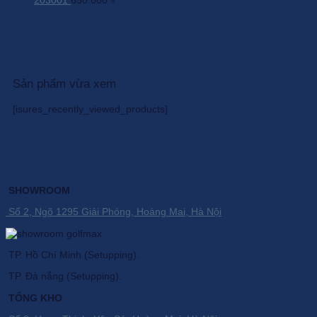
2.550.000 ₫.
là:
1.756.000 ₫.
Sản phẩm vừa xem
[isures_recently_viewed_products]
SHOWROOM
Số 2, Ngõ 1295 Giải Phóng, Hoàng Mai, Hà Nội
TP. Hồ Chí Minh (Setupping).
TP. Đà nẵng (Setupping).
TỔNG KHO