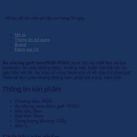
Hỗ trợ đổi trả miễn phí tận nơi trong 30 ngày
Mô tả
Thông tin bổ sung
Brand
Đánh giá (3)
Áo cộc tay golf nam PGM-YF322
được làm từ chất liệu vải sợi
polyester. Áo mặc không nhăn, thoáng mát, thấm hút mồ hôi, co
giãn đàn hồi tốt. Áo mặc vô cùng thoải mái và dễ chịu khi chơi golf.
Thiết kế đơn giản nhưng không kém phần trẻ trung, nam tính.
Thông tin sản phẩm
Thương hiệu: PGM
Áo cộc tay nam đánh golf: YF322
Màu sắc: Đen
Giới tính: Nam
Trọng lượng khoảng: 120g
Size: L