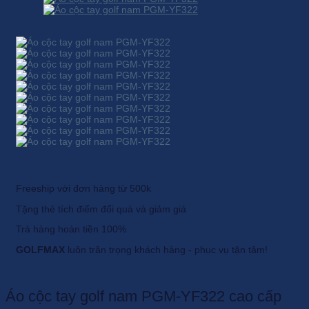
Freeship với đơn hàng từ 500k
Tặng thẻ tích điểm đổi quà và giảm giá
Trả hàng hoàn tiền 100%
GOLFMAX
luôn trân trọng khách hàng - phục vụ tận tâm!
Áo cộc tay golf nam PGM-YF322 cao cấp