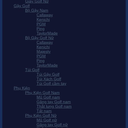
Giày Golf Nữ
Gậy Golf
Bộ Gậy Nam
Callaway
Kenichi
PGM
Ping
TaylorMade
Bộ Gậy Golf Nữ
Callaway
Kenichi
Majesty
PGM
Ping
TaylorMade
Túi Golf
Túi Gậy Golf
Túi Xách Golf
Túi Golf cầm tay
Phụ Kiện
Phụ Kiện Golf Nam
Mũ Golf nam
Găng tay Golf nam
Thắt lưng Golf nam
Tất nam
Phụ Kiện Golf Nữ
Mũ Golf nữ
Găng tay Golf nữ