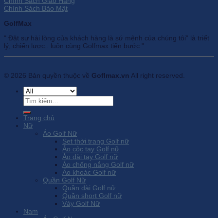
Chính Sách Giao Hàng
Chính Sách Bảo Mật
GolfMax
" Đặt sự hài lòng của khách hàng là sứ mệnh của chúng tôi” là triết
lý, chiến lược.. luôn cùng Golfmax tiến bước "
© 2026 Bản quyền thuộc về
Goflmax.vn
All right reserved.
Tìm
kiếm:
Trang chủ
Nữ
Áo Golf Nữ
Set thời trang Golf nữ
Áo cộc tay Golf nữ
Áo dài tay Golf nữ
Áo chống nắng Golf nữ
Áo khoác Golf nữ
Quần Golf Nữ
Quần dài Golf nữ
Quần short Golf nữ
Váy Golf Nữ
Nam