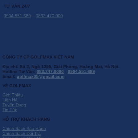
TƯ VẤN 24/7
0904.551.689
–
0832.470.000
CÔNG TY CP GOLFMAX VIỆT NAM
Địa chỉ: Số 2, Ngõ 1295, Giải Phóng, Hoàng Mai, Hà Nội.
Hotline Tư Vấn:
083.247.0000
-
0904.551.689
Email:
golfmax05@gmail.com
VỀ GOLFMAX
Giới Thiệu
Liên Hệ
Tuyển Dụng
Tin Tức
HỖ TRỢ KHÁCH HÀNG
Chính Sách Bảo Hành
Chính Sách Đổi Trả