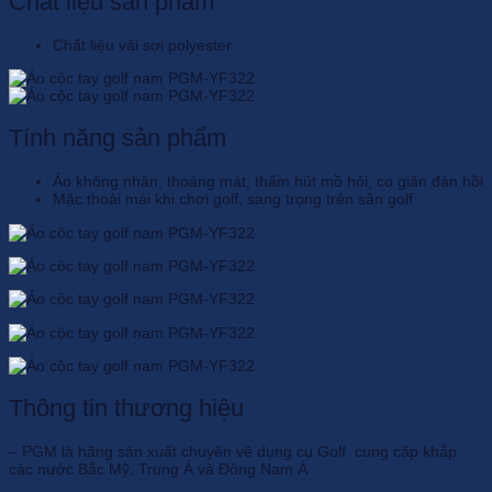
Chất liệu sản phẩm
Chất liệu vải sợi polyester
Tính năng sản phẩm
Áo không nhăn, thoáng mát, thấm hút mồ hôi, co giãn đàn hồi
Mặc thoải mái khi chơi golf, sang trọng trên sân golf
Thông tin thương hiệu
– PGM là hãng sản xuất chuyên về dụng cụ Golf cung cấp khắp
các nước Bắc Mỹ, Trung Á và Đông Nam Á