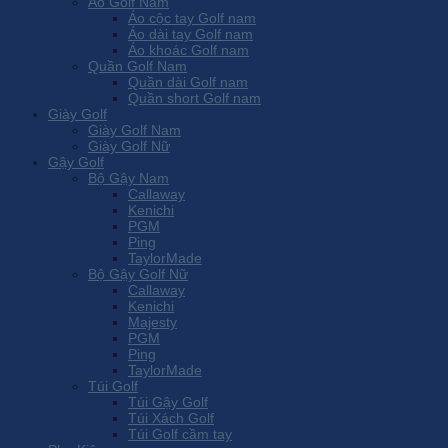
Áo Golf Nam
Áo cộc tay Golf nam
Áo dài tay Golf nam
Áo khoác Golf nam
Quần Golf Nam
Quần dài Golf nam
Quần short Golf nam
Giày Golf
Giày Golf Nam
Giày Golf Nữ
Gậy Golf
Bộ Gậy Nam
Callaway
Kenichi
PGM
Ping
TaylorMade
Bộ Gậy Golf Nữ
Callaway
Kenichi
Majesty
PGM
Ping
TaylorMade
Túi Golf
Túi Gậy Golf
Túi Xách Golf
Túi Golf cầm tay