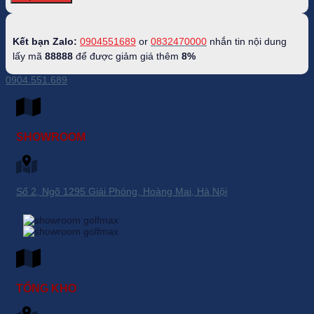
Kết bạn Zalo:
0904551689
or
0832470000
nhắn tin nội dung
lấy mã
88888
để được giảm giá thêm
8%
0904.551.689
SHOWROOM
Số 2, Ngõ 1295 Giải Phóng, Hoàng Mai, Hà Nội
TỔNG KHO