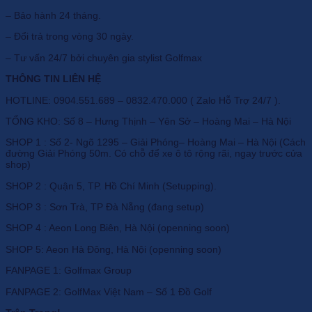
– Bảo hành 24 tháng.
– Đổi trả trong vòng 30 ngày.
– Tư vấn 24/7 bởi chuyên gia stylist Golfmax
THÔNG TIN LIÊN HỆ
HOTLINE: 0904.551.689 – 0832.470.000 ( Zalo Hỗ Trợ 24/7 ).
TỔNG KHO: Số 8 – Hưng Thịnh – Yên Sở – Hoàng Mai – Hà Nội
SHOP 1 : Số 2- Ngõ 1295 – Giải Phóng– Hoàng Mai – Hà Nội (Cách
đường Giải Phóng 50m. Có chỗ để xe ô tô rộng rãi, ngay trước cửa
shop)
SHOP 2 : Quận 5, TP. Hồ Chí Minh (Setupping).
SHOP 3 : Sơn Trà, TP Đà Nẵng (đang setup)
SHOP 4 : Aeon Long Biên, Hà Nội (openning soon)
SHOP 5: Aeon Hà Đông, Hà Nội (openning soon)
FANPAGE 1: Golfmax Group
FANPAGE 2: GolfMax Việt Nam – Số 1 Đồ Golf