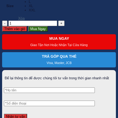
L
Size
XL
XXL
Xóa
Áo
cộc
Thêm vào giỏ
Mua Ngay
tay
golf
MUA NGAY
nam
PGM-
Giao Tận Nơi Hoặc Nhận Tại Cửa Hàng
YF322
cao
cấp
TRẢ GÓP QUA THẺ
số
Visa, Master, JCB
lượng
Để lại thông tin để được chúng tôi tư vấn trong thời gian nhanh nhất