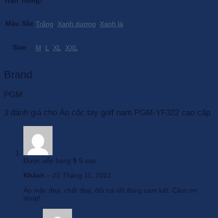
Trân Trọng!
Màu Sắc
Trắng
,
Xanh dương
,
Xanh lá
Size
M
,
L
,
XL
,
XXL
Brand
PGM
3 đánh giá cho
Áo cộc tay golf nam PGM-YF322 cao cấp
Được xếp hạng
5
5 sao
Khách
–
22 Tháng 11, 2022
Áo mặc đẹp, chất đẹp, đổi trả rất đúng cam kết. Cảm ơn
shop!