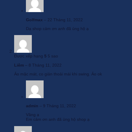
Golfmax
–
22 Tháng 11, 2022
Dạ shop cảm ơn anh đã ủng hộ ạ
Được xếp hạng
5
5 sao
Liêm
–
8 Tháng 11, 2022
Áo mặc mát, co giản thoải mái khi swing. Áo ok
admin
–
9 Tháng 11, 2022
Vâng ạ
Em cảm ơn anh đã ủng hộ shop ạ