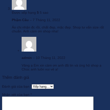
Được xếp hạng
5
5 sao
Phậm Câu
–
7 Tháng 11, 2022
Áo chị nhận đc rồi, chất đẹp, mặc đẹp. Shop tư vấn size rất
chuẩn. Anh cảm ơn shop nha!
admin
–
10 Tháng 11, 2022
Vâng ạ Em xin cảm ơn anh đã tin và ủng hộ shop ạ
Chúc anh luôn vui vẻ ạ!
Thêm đánh giá
Đánh giá của bạn
*
Nhận xét của bạn
*