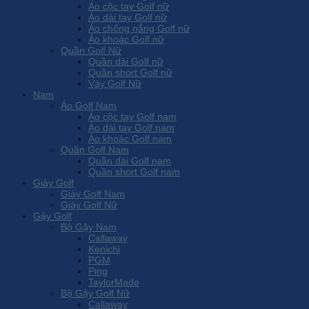
Áo cộc tay Golf nữ
Áo dài tay Golf nữ
Áo chống nắng Golf nữ
Áo khoác Golf nữ
Quần Golf Nữ
Quần dài Golf nữ
Quần short Golf nữ
Váy Golf Nữ
Nam
Áo Golf Nam
Áo cộc tay Golf nam
Áo dài tay Golf nam
Áo khoác Golf nam
Quần Golf Nam
Quần dài Golf nam
Quần short Golf nam
Giày Golf
Giày Golf Nam
Giày Golf Nữ
Gậy Golf
Bộ Gậy Nam
Callaway
Kenichi
PGM
Ping
TaylorMade
Bộ Gậy Golf Nữ
Callaway