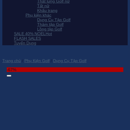
Thắt lưng Golf nữ
Tất nữ
Khẩu trang
Phụ kiện khác
Dụng Cụ Tập Golf
Thảm tập Golf
Lồng tập Golf
SALE 40% NOEL
FLASH SALES
Tuyển Dụng
Trang chủ
/
Phụ Kiện Golf
/
Dụng Cụ Tập Golf
-67%