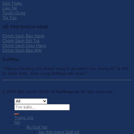
Giới Thiệu
Liên Hệ
Tuyển Dụng
Tin Tức
HỖ TRỢ KHÁCH HÀNG
Chính Sách Bảo Hành
Chính Sách Đổi Trả
Chính Sách Giao Hàng
Chính Sách Bảo Mật
GolfMax
" Đặt sự hài lòng của khách hàng là sứ mệnh của chúng tôi” là triết
lý, chiến lược.. luôn cùng Golfmax tiến bước "
© 2026 Bản quyền thuộc về
Goflmax.vn
All right reserved.
Tìm
kiếm:
Trang chủ
Nữ
Áo Golf Nữ
Set thời trang Golf nữ