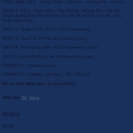
TỔNG KHO: Số 8 – Hưng Thịnh – Yên Sở – Hoàng Mai – Hà Nội
SHOP 1 : Số 2 – Ngõ 1295 – Giải Phóng– Hoàng Mai – Hà Nội
(Cách đường Giải Phóng 50m. Có chỗ để xe ô tô rộng rãi, ngay
trước cửa shop)
SHOP 2 : Quận 5, TP. Hồ Chí Minh (Setupping).
SHOP 3 : Sơn Trà, TP Đà Nẵng (đang setup)
SHOP 4 : Aeon Long Biên, Hà Nội (openning soon)
SHOP 5: Aeon Hà Đông, Hà Nội (openning soon)
FANPAGE 1: Golfmax Group
FANPAGE 2: GolfMax Việt Nam – Số 1 Đồ Golf
Mong sớm được phụ vụ quý khách!
Màu Sắc
Đỏ
,
Vàng
Brand
PGM