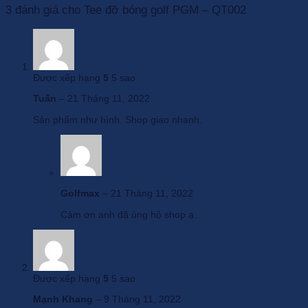
3 đánh giá cho
Tee đỡ bóng golf PGM – QT002
Được xếp hạng
5
5 sao
Tuấn
–
21 Tháng 11, 2022
Sản phẩm như hình. Shop giao nhanh.
Golfmax
–
21 Tháng 11, 2022
Cảm ơn anh đã ủng hộ shop ạ.
Được xếp hạng
5
5 sao
Mạnh Khang
–
9 Tháng 11, 2022