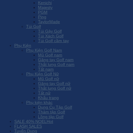
Kenichi
Majesty
PGM
Ping
TaylorMade
Túi Golf
Túi Gậy Golf
Túi Xách Golf
Túi Golf cầm tay
Phụ Kiện
Phụ Kiện Golf Nam
Mũ Golf nam
Găng tay Golf nam
Thắt lưng Golf nam
Tất nam
Phụ Kiện Golf Nữ
Mũ Golf nữ
Găng tay Golf nữ
Thắt lưng Golf nữ
Tất nữ
Khẩu trang
Phụ kiện khác
Dụng Cụ Tập Golf
Thảm tập Golf
Lồng tập Golf
SALE 40% NOEL
FLASH SALES
Tuyển Dụng