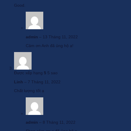
Good.
admin
–
13 Tháng 11, 2022
Cảm ơn Anh đã ủng hộ ạ!
Được xếp hạng
5
5 sao
Linh
–
7 Tháng 11, 2022
Chất lượng tốt ạ
admin
–
8 Tháng 11, 2022