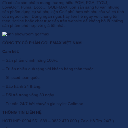
đó có các sản phẩm mang thương hiệu PGM, PGA, TYGJ,
LoveGolf, Puma, Ecco… GOLFMAX luôn sẵn sàng tư vấn những
sản phẩm dụng cụ và phụ kiện Golf phù hợp với nhu cầu và cá tính
của người chơi. Đừng ngần ngại, hãy liên hệ ngay với chúng tôi
theo Hotline hoặc chat trực tiếp trên website để không bỏ lỡ những
sản phẩm phù hợp với giá tốt nhất.
CÔNG TY CỔ PHẦN GOLFMAX VIỆT NAM
Cam kết:
– Sản phẩm chính hãng 100%.
– Tri ân nhiều quà tặng với khách hàng thân thuộc.
– Shipcod toàn quốc.
– Bảo hành 24 tháng.
– Đổi trả trong vòng 30 ngày.
– Tư vấn 24/7 bởi chuyên gia stylist Golfmax
THÔNG TIN LIÊN HỆ
HOTLINE: 0904.551.689 – 0832.470.000 ( Zalo Hỗ Trợ 24/7 ).