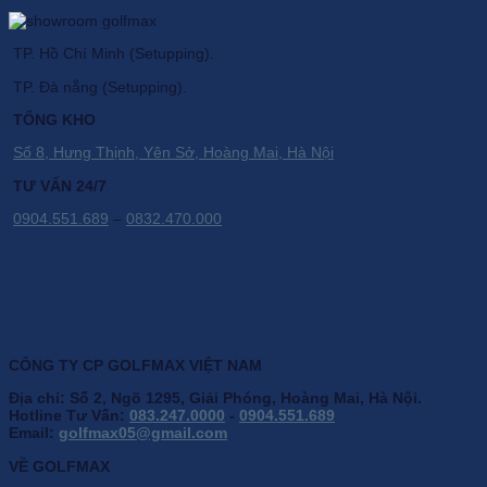
TP. Hồ Chí Minh (Setupping).
TP. Đà nẵng (Setupping).
TỔNG KHO
Số 8, Hưng Thịnh, Yên Sở, Hoàng Mai, Hà Nội
TƯ VẤN 24/7
0904.551.689
–
0832.470.000
CÔNG TY CP GOLFMAX VIỆT NAM
Địa chỉ: Số 2, Ngõ 1295, Giải Phóng, Hoàng Mai, Hà Nội.
Hotline Tư Vấn:
083.247.0000
-
0904.551.689
Email:
golfmax05@gmail.com
VỀ GOLFMAX