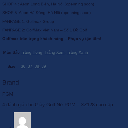
SHOP 4 : Aeon Long Biên, Hà Nội (openning soon)
SHOP 5: Aeon Hà Đông, Hà Nội (openning soon)
FANPAGE 1: Golfmax Group
FANPAGE 2: GolfMax Việt Nam – Số 1 Đồ Golf
Golfmax trân trọng khách hàng – Phục vụ tận tâm!
Màu Sắc
Trắng Hồng
,
Trắng Xám
,
Trắng Xanh
Size
36
,
37
,
38
,
39
Brand
PGM
4 đánh giá cho
Giày Golf Nữ PGM – XZ128 cao cấp