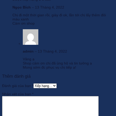
Ngọc Bích
–
13 Tháng 4, 2022
Chị đi một thời gian rồi, giày đi ok, lần tới chị lấy thêm đôi
màu xanh
Cảm ơn shop
admin
–
13 Tháng 4, 2022
Vâng ạ
Shop cảm ơn chị đã ủng hộ và tin tưởng ạ
Mong sớm đc phục vụ chị tiếp ạ!
Thêm đánh giá
Đánh giá của bạn
*
Nhận xét của bạn
*