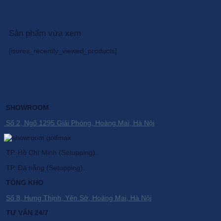
7.094.100 ₫.
Sản phẩm vừa xem
[isures_recently_viewed_products]
SHOWROOM
Số 2, Ngõ 1295 Giải Phóng, Hoàng Mai, Hà Nội
TP. Hồ Chí Minh (Setupping).
TP. Đà nẵng (Setupping).
TỔNG KHO
Số 8, Hưng Thịnh, Yên Sở, Hoàng Mai, Hà Nội
TƯ VẤN 24/7