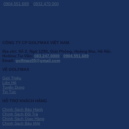
0904.551.689
–
0832.470.000
CÔNG TY CP GOLFMAX VIỆT NAM
Địa chỉ: Số 2, Ngõ 1295, Giải Phóng, Hoàng Mai, Hà Nội.
Hotline Tư Vấn:
083.247.0000
-
0904.551.689
Email:
golfmax05@gmail.com
VỀ GOLFMAX
Giới Thiệu
Liên Hệ
Tuyển Dụng
Tin Tức
HỖ TRỢ KHÁCH HÀNG
Chính Sách Bảo Hành
Chính Sách Đổi Trả
Chính Sách Giao Hàng
Chính Sách Bảo Mật