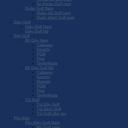
Áo khoác Golf nam
Quần Golf Nam
Quần dài Golf nam
Quần short Golf nam
Giày Golf
Giày Golf Nam
Giày Golf Nữ
Gậy Golf
Bộ Gậy Nam
Callaway
Kenichi
PGM
Ping
TaylorMade
Bộ Gậy Golf Nữ
Callaway
Kenichi
Majesty
PGM
Ping
TaylorMade
Túi Golf
Túi Gậy Golf
Túi Xách Golf
Túi Golf cầm tay
Phụ Kiện
Phụ Kiện Golf Nam
Mũ Golf nam