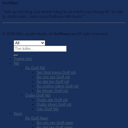
GolfMax
" Đặt sự hài lòng của khách hàng là sứ mệnh của chúng tôi” là triết
lý, chiến lược.. luôn cùng Golfmax tiến bước "
© 2026 Bản quyền thuộc về
Goflmax.vn
All right reserved.
Tìm
kiếm:
Trang chủ
Nữ
Áo Golf Nữ
Set thời trang Golf nữ
Áo cộc tay Golf nữ
Áo dài tay Golf nữ
Áo chống nắng Golf nữ
Áo khoác Golf nữ
Quần Golf Nữ
Quần dài Golf nữ
Quần short Golf nữ
Váy Golf Nữ
Nam
Áo Golf Nam
Áo cộc tay Golf nam
Áo dài tay Golf nam