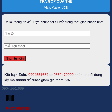
số
TRẢ GÓP QUA THẺ
lượng
Visa, Master, JCB
Để lại thông tin để được chúng tôi tư vấn trong thời gian nhanh nhất
Kết bạn Zalo:
0904551689
or
0832470000
nhắn tin nội dung
lấy mã
88888
để được giảm giá thêm
8%
0904.551.689
SHOWROOM