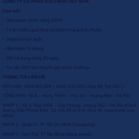
CÔNG TY CỔ PHẦN GOLFMAX VIỆT NAM
Cam kết:
– Sản phẩm chính hãng 100%.
– Tri ân nhiều quà tặng với khách hàng thân thuộc.
– Shipcod toàn quốc.
– Bảo hành 24 tháng.
– Đổi trả trong vòng 30 ngày.
– Tư vấn 24/7 bởi chuyên gia stylist Golfmax
THÔNG TIN LIÊN HỆ
HOTLINE: 0904.551.689 – 0832.470.000 ( Zalo Hỗ Trợ 24/7 ).
TỔNG KHO: Số 8 – Hưng Thịnh – Yên Sở – Hoàng Mai – Hà Nội
SHOP 1 : Số 2- Ngõ 1295 – Giải Phóng– Hoàng Mai – Hà Nội (Cách
đường Giải Phóng 50m. Có chỗ để xe ô tô rộng rãi, ngay trước cửa
shop)
SHOP 2 : Quận 5, TP. Hồ Chí Minh (Setupping).
SHOP 3 : Sơn Trà, TP Đà Nẵng (đang setup)