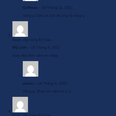
Golfmax
–
20 Tháng 11, 2022
Vâng ạ Cảm ơn Chị đã ủng hộ shop ạ
Được xếp hạng
5
5 sao
Mỹ Linh
–
18 Tháng 4, 2022
Giày đẹp lắm, cảm ơn shop
admin
–
18 Tháng 4, 2022
Vâng ạ, Shop xin cảm ơn C ạ
Được xếp hạng
5
5 sao