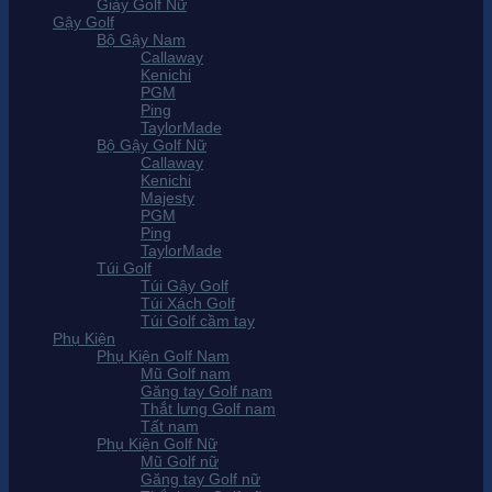
Giày Golf Nữ
Gậy Golf
Bộ Gậy Nam
Callaway
Kenichi
PGM
Ping
TaylorMade
Bộ Gậy Golf Nữ
Callaway
Kenichi
Majesty
PGM
Ping
TaylorMade
Túi Golf
Túi Gậy Golf
Túi Xách Golf
Túi Golf cầm tay
Phụ Kiện
Phụ Kiện Golf Nam
Mũ Golf nam
Găng tay Golf nam
Thắt lưng Golf nam
Tất nam
Phụ Kiện Golf Nữ
Mũ Golf nữ
Găng tay Golf nữ