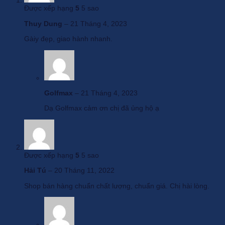
Được xếp hạng
5
5 sao
Thuy Dung
–
21 Tháng 4, 2023
Gàiy đẹp, giao hành nhanh.
Golfmax
–
21 Tháng 4, 2023
Dạ Golfmax cảm ơn chị đã ủng hộ ạ
Được xếp hạng
5
5 sao
Hải Tú
–
20 Tháng 11, 2022
Shop bán hàng chuẩn chất lượng, chuẩn giá. Chị hài lòng.