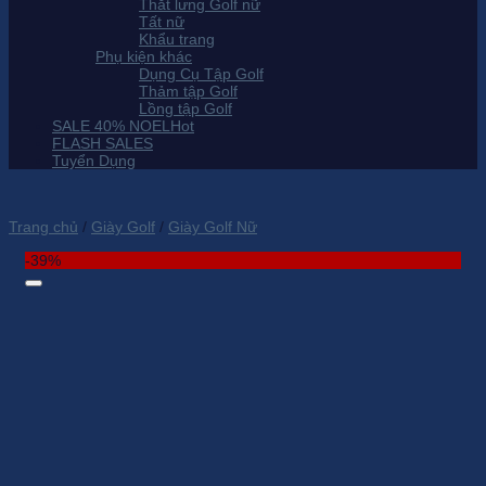
Thắt lưng Golf nữ
Tất nữ
Khẩu trang
Phụ kiện khác
Dụng Cụ Tập Golf
Thảm tập Golf
Lồng tập Golf
SALE 40% NOEL
FLASH SALES
Tuyển Dụng
Trang chủ
/
Giày Golf
/
Giày Golf Nữ
-39%