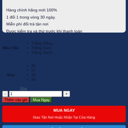
2.450.000 ₫.
là:
1.505.000 ₫.
Hàng chính hãng mới 100%
1 đổi 1 trong vòng 30 ngày.
Miễn phí đổi trả tận nơi
Được kiểm tra và thử trước khi thanh toán
Trắng Hồng
Màu Sắc
Trắng Xám
Trắng Xanh
36
37
Size
38
39
Xóa
Giày
Golf
Thêm vào giỏ
Mua Ngay
Nữ
PGM
MUA NGAY
-
XZ128
Giao Tận Nơi Hoặc Nhận Tại Cửa Hàng
cao
cấp