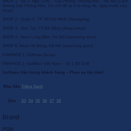
SHOP 1 : Số 2- Ngõ 1295 – Giải Phóng– Hoàng Mai – Hà Nội (Cách
đường Giải Phóng 50m. Có chỗ để xe ô tô rộng rãi, ngay trước cửa
shop)
SHOP 2 : Quận 5, TP. Hồ Chí Minh (Setupping).
SHOP 3 : Sơn Trà, TP Đà Nẵng (đang setup)
SHOP 4 : Aeon Long Biên, Hà Nội (openning soon)
SHOP 5: Aeon Hà Đông, Hà Nội (openning soon)
FANPAGE 1: Golfmax Group
FANPAGE 2: GolfMax Việt Nam – Số 1 Đồ Golf
Golfmax trân trọng khách hàng – Phục vụ tận tâm!
Màu Sắc
Trắng Xanh
Size
33
,
34
,
35
,
36
,
37
,
38
Brand
PGM