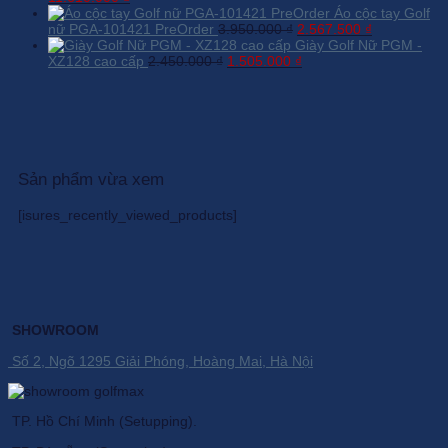
gốc
hiện
1.090.000 
Áo cộc tay Golf
là:
tại
Giá
Giá
nữ PGA-101421 PreOrder
3.950.000
₫
2.567.500
₫
12.900.000 ₫.
là:
gốc
hiện
Giày Golf Nữ PGM -
11.610.000 ₫.
Giá
là:
Giá
tại
XZ128 cao cấp
2.450.000
₫
1.505.000
₫
gốc
3.950.000 ₫.
hiện
là:
là:
tại
2.567.500 ₫
2.450.000 ₫.
là:
1.505.000 ₫.
Sản phẩm vừa xem
[isures_recently_viewed_products]
SHOWROOM
Số 2, Ngõ 1295 Giải Phóng, Hoàng Mai, Hà Nội
TP. Hồ Chí Minh (Setupping).