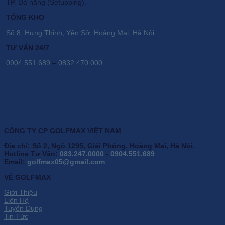
TP. Đà nẵng (Setupping).
TỔNG KHO
Số 8, Hưng Thịnh, Yên Sở, Hoàng Mai, Hà Nội
TƯ VẤN 24/7
0904.551.689
–
0832.470.000
CÔNG TY CP GOLFMAX VIỆT NAM
Địa chỉ: Số 2, Ngõ 1295, Giải Phóng, Hoàng Mai, Hà Nội.
Hotline Tư Vấn:
083.247.0000
-
0904.551.689
Email:
golfmax05@gmail.com
VỀ GOLFMAX
Giới Thiệu
Liên Hệ
Tuyển Dụng
Tin Tức