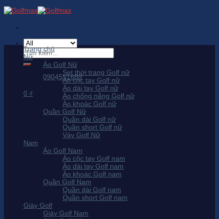
Skip
to
content
Trang chủ
Tìm
Nữ
kiếm:
Áo Golf Nữ
Set thời trang Golf nữ
0904551689
Áo cộc tay Golf nữ
Áo dài tay Golf nữ
0
₫
Áo chống nắng Golf nữ
Áo khoác Golf nữ
Quần Golf Nữ
Quần dài Golf nữ
Quần short Golf nữ
Váy Golf Nữ
Nam
Áo Golf Nam
Áo cộc tay Golf nam
Áo dài tay Golf nam
Áo khoác Golf nam
Quần Golf Nam
Quần dài Golf nam
Quần short Golf nam
Giày Golf
Giày Golf Nam