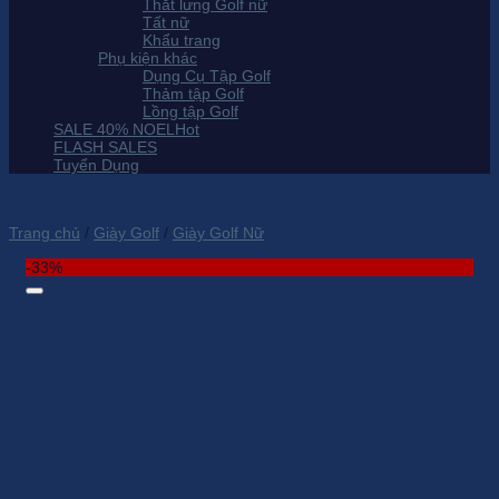
Thắt lưng Golf nữ
Tất nữ
Khẩu trang
Phụ kiện khác
Dụng Cụ Tập Golf
Thảm tập Golf
Lồng tập Golf
SALE 40% NOEL
FLASH SALES
Tuyển Dụng
Trang chủ
/
Giày Golf
/
Giày Golf Nữ
-33%