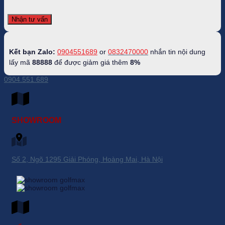
Kết bạn Zalo:
0904551689
or
0832470000
nhắn tin nội dung
lấy mã
88888
để được giảm giá thêm
8%
0904.551.689
SHOWROOM
Số 2, Ngõ 1295 Giải Phóng, Hoàng Mai, Hà Nội