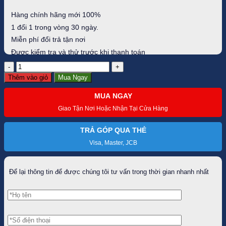
9.980.000 ₫.
là:
8.483.000 ₫.
Hàng chính hãng mới 100%
1 đổi 1 trong vòng 30 ngày.
Miễn phí đổi trả tận nơi
Được kiểm tra và thử trước khi thanh toán
Gậy
putter
Thêm vào giỏ
Mua Ngay
TaylorMade
Spider
MUA NGAY
GT
Notchback
Giao Tận Nơi Hoặc Nhận Tại Cửa Hàng
số
lượng
TRẢ GÓP QUA THẺ
Visa, Master, JCB
Để lại thông tin để được chúng tôi tư vấn trong thời gian nhanh nhất