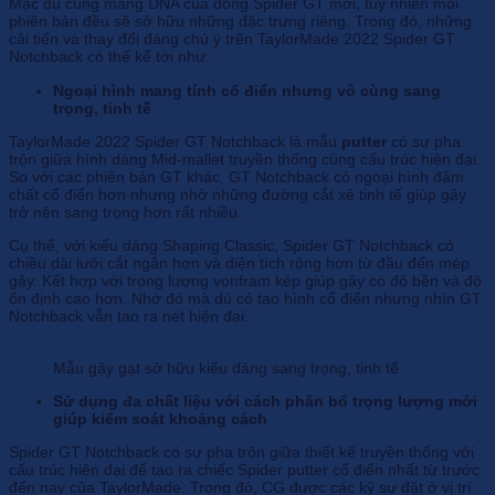
Mặc dù cùng mang DNA của dòng Spider GT mới, tuy nhiên mỗi
phiên bản đều sẽ sở hữu những đặc trưng riêng. Trong đó, những
cải tiến và thay đổi đáng chú ý trên TaylorMade 2022 Spider GT
Notchback có thể kể tới như:
Ngoại hình mang tính cổ điển nhưng vô cùng sang
trọng, tinh tế
TaylorMade 2022 Spider GT Notchback là mẫu
putter
có sự pha
trộn giữa hình dáng Mid-mallet truyền thống cùng cấu trúc hiện đại.
So với các phiên bản GT khác, GT Notchback có ngoại hình đậm
chất cổ điển hơn nhưng nhờ những đường cắt xẻ tinh tế giúp gậy
trở nên sang trọng hơn rất nhiều.
Cụ thể, với kiểu dáng Shaping Classic, Spider GT Notchback có
chiều dài lưỡi cắt ngắn hơn và diện tích rộng hơn từ đầu đến mép
gậy. Kết hợp với trọng lượng vonfram kép giúp gậy có độ bền và độ
ổn định cao hơn. Nhờ đó mà dù có tạo hình cổ điển nhưng nhìn GT
Notchback vẫn tạo ra nét hiện đại.
Mẫu gậy gạt sở hữu kiểu dáng sang trọng, tinh tế
Sử dụng đa chất liệu với cách phân bổ trọng lượng mới
giúp kiểm soát khoảng cách
Spider GT Notchback có sự pha trộn giữa thiết kế truyền thống với
cấu trúc hiện đại để tạo ra chiếc Spider putter cổ điển nhất từ ​​trước
đến nay của TaylorMade. Trong đó, CG được các kỹ sư đặt ở vị trí