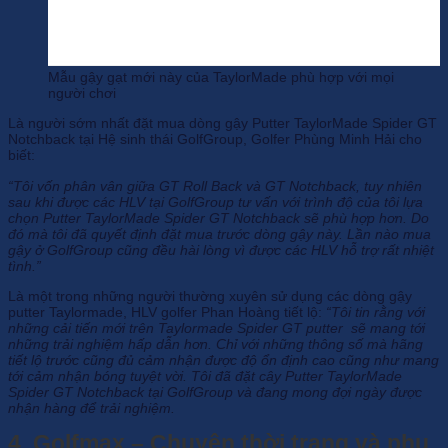
Mẫu gậy gạt mới này của TaylorMade phù hợp với mọi
người chơi
Là người sớm nhất đặt mua dòng gậy Putter TaylorMade Spider GT
Notchback tại Hệ sinh thái GolfGroup, Golfer Phùng Minh Hải cho
biết:
“Tôi vốn phân vân giữa GT Roll Back và GT Notchback, tuy nhiên
sau khi được các HLV tại GolfGroup tư vấn với trình độ của tôi lựa
chọn Putter TaylorMade Spider GT Notchback sẽ phù hợp hơn. Do
đó mà tôi đã quyết định đặt mua trước dòng gậy này. Lần nào mua
gậy ở GolfGroup cũng đều hài lòng vì được các HLV hỗ trợ rất nhiệt
tình.”
Là một trong những người thường xuyên sử dụng các dòng gậy
putter Taylormade, HLV golfer Phan Hoàng tiết lộ:
“Tôi tin rằng với
những cải tiến mới trên Taylormade Spider GT putter sẽ mang tới
những trải nghiệm hấp dẫn hơn. Chỉ với những thông số mà hãng
tiết lộ trước cũng đủ cảm nhận được độ ổn định cao cũng như mang
tới cảm nhận bóng tuyệt vời. Tôi đã đặt cây Putter TaylorMade
Spider GT Notchback tại GolfGroup và đang mong đợi ngày được
nhận hàng để trải nghiệm.
4. Golfmax – Chuyên thời trang và phụ