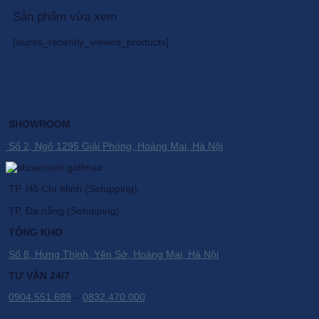
Sản phẩm vừa xem
[isures_recently_viewed_products]
SHOWROOM
Số 2, Ngõ 1295 Giải Phóng, Hoàng Mai, Hà Nội
TP. Hồ Chí Minh (Setupping).
TP. Đà nẵng (Setupping).
TỔNG KHO
Số 8, Hưng Thịnh, Yên Sở, Hoàng Mai, Hà Nội
TƯ VẤN 24/7
0904.551.689
–
0832.470.000