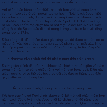
xa nhất về phía trước để giúp quay mặt gậy dễ dàng hơn.
Với phần thân bằng nhôm 6061 nhẹ kết hợp với hai trọng lượng
vonfram kép 86g ở bên ngoài (toe và heel), Notchback được thiết
kế để tạo sự ổn định, độ bền và khả năng kiểm soát khoảng cách.
TaylorMade cho biết, Putter TaylorMade Spider GT Notchback tạo
ra MOI cao nhất từng được tạo ra bởi một Spider Mid-Mallet. Đây
cũng là chiếc Spider đầu tiên có trọng lượng vonfram kép với tổng
trọng lượng 172g.
Điều đáng nói, đầu nhôm được gia công sau đó được ép đùn tạo ra
một phần vật liệu chắc chắn phía sau bộ phận chèn mặt gậy. Nhờ
đó giúp người chơi tạo ra một putt đầy cảm hứng, tự tin cùng với
âm thanh tuyệt vời.
Đường căn chỉnh dài dễ nhắm mục tiêu trên green
Đường căn chỉnh dài trên Notchback rất thích hợp để ngắm và nằm
trong một rãnh có cùng chiều rộng với một quả bóng golf. Điều này
giúp người chơi có thể tiếp tục theo dõi các đường thẳng qua đầu
gậy putter và putt bóng tới lỗ.
Dễ dàng căn chỉnh, hướng đến mục tiêu ở vùng green
Kết hợp trục Fluted Feel shaft được thiết kế mới với phần mềm hơn
nằm cách đầu gậy 5 inch, được thiết kế chăm chút để nâng cao
cảm giác, tăng độ ổn định và cải thiện độ phân tán. Qua đó giúp các
golfer có cú putt ổn định hơn.