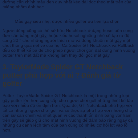
đường căn chỉnh màu đen duy nhất kéo dài dọc theo mặt trên của
miếng nhôm ánh bạc.
Mẫu gậy siêu nhẹ, được nhiều golfer ưu tiên lựa chọn
Người dùng cũng có thể sở hữu Notchback ở dạng hosel uốn cong
đơn cân bằng mặt gậy, hoặc kiểu hosel nghiêng nhỏ sẽ tạo ra độ
cong 30 ° cho những người thích mở và đóng khuôn mặt gậy một
chút thông qua nét vẽ của họ. Cả Spider GT Notchback và Rollback
đều có thiết kế ba đế cho phép người chơi gôn đặt đúng hình vuông
putter trên mặt đất mà không làm thay đổi góc mặt gậy.
3. TaylorMade Spider GT Notchback
putter phù hợp với ai ? Đánh giá từ
golfer
Putter TaylorMade Spider GT Notchback là một trong những loại
gậy putter lớn hơn cung cấp cho người chơi golf những thiết kế táo
bạo với nhiều độ ổn định hơn. Qua đó, GT Notchback phù hợp với
tất cả những người chơi golf và sẽ thực sự phù hợp với những chơi
cần sự căn chỉnh và nhất quán vì các thanh ổn định bằng vonfram
trên gậy sẽ giúp giữ cho mặt hình vuông để đảm bảo rằng ngay cả
những cú đánh lệch tâm của bạn cũng có nhiều cơ hội lọt vào lỗ
hơn.