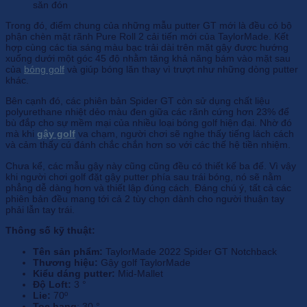
săn đón
Trong đó, điểm chung của những mẫu putter GT mới là đều có bộ
phận chèn mặt rãnh Pure Roll 2 cải tiến mới của TaylorMade. Kết
hợp cùng các tia sáng màu bạc trải dài trên mặt gậy được hướng
xuống dưới một góc 45 độ nhằm tăng khả năng bám vào mặt sau
của
bóng golf
và giúp bóng lăn thay vì trượt như những dòng putter
khác.
Bên cạnh đó, các phiên bản Spider GT còn sử dụng chất liệu
polyurethane nhiệt dẻo màu đen giữa các rãnh cứng hơn 23% để
bù đắp cho sự mềm mại của nhiều loại bóng golf hiện đại. Nhờ đó
mà khi
gậy golf
va chạm, người chơi sẽ nghe thấy tiếng lách cách
và cảm thấy cú đánh chắc chắn hơn so với các thế hệ tiền nhiệm.
Chưa kể, các mẫu gậy này cũng cũng đều có thiết kế ba đế. Vì vậy
khi người chơi golf đặt gậy putter phía sau trái bóng, nó sẽ nằm
phẳng dễ dàng hơn và thiết lập đúng cách. Đáng chú ý, tất cả các
phiên bản đều mang tới cả 2 tùy chọn dành cho người thuận tay
phải lẫn tay trái.
Thông số kỹ thuật:
Tên sản phẩm:
TaylorMade 2022 Spider GT Notchback
Thương hiệu:
Gậy golf TaylorMade
Kiểu dáng putter:
Mid-Mallet
Độ Loft:
3 °
Lie:
70º
Toe hang
: 30 °