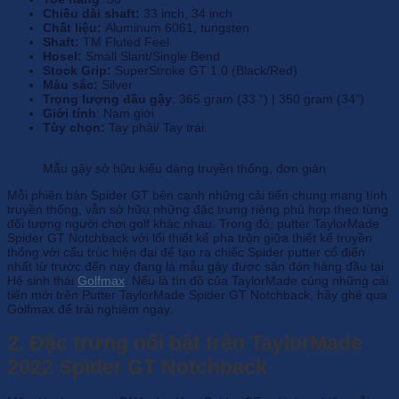
Chiều dài shaft:
33 inch, 34 inch
Chất liệu:
Aluminum 6061, tungsten
Shaft:
TM Fluted Feel
Hosel:
Small Slant/Single Bend
Stock Grip:
SuperStroke GT 1.0 (Black/Red)
Màu sắc:
Silver
Trọng lượng đầu gậy
: 365 gram (33 “) | 350 gram (34”)
Giới tính
: Nam giới
Tùy chọn:
Tay phải/ Tay trái.
Mẫu gậy sở hữu kiểu dáng truyền thống, đơn giản
Mỗi phiên bản Spider GT bên cạnh những cải tiến chung mang tính
truyền thống, vẫn sở hữu những đặc trưng riêng phù hợp theo từng
đối tượng người chơi golf khác nhau. Trong đó, putter TaylorMade
Spider GT Notchback với lối thiết kế pha trộn giữa thiết kế truyền
thống với cấu trúc hiện đại để tạo ra chiếc Spider putter cổ điển
nhất từ ​​trước đến nay đang là mẫu gậy được săn đón hàng đầu tại
Hệ sinh thái
Golfmax
. Nếu là tín đồ của TaylorMade cùng những cải
tiến mới trên Putter TaylorMade Spider GT Notchback, hãy ghé qua
Golfmax để trải nghiệm ngay.
2. Đặc trưng nổi bật trên TaylorMade
2022 Spider GT Notchback