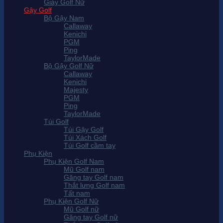
Giày Golf Nữ
Gậy Golf
Bộ Gậy Nam
Callaway
Kenichi
PGM
Ping
TaylorMade
Bộ Gậy Golf Nữ
Callaway
Kenichi
Majesty
PGM
Ping
TaylorMade
Túi Golf
Túi Gậy Golf
Túi Xách Golf
Túi Golf cầm tay
Phụ Kiện
Phụ Kiện Golf Nam
Mũ Golf nam
Găng tay Golf nam
Thắt lưng Golf nam
Tất nam
Phụ Kiện Golf Nữ
Mũ Golf nữ
Găng tay Golf nữ