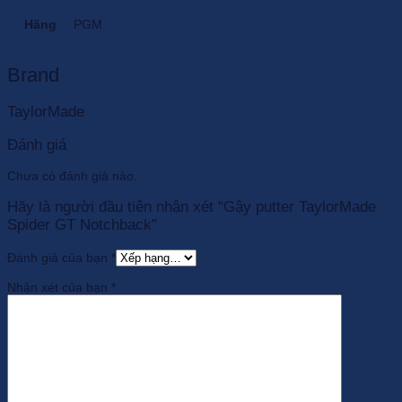
Hãng
PGM
Brand
TaylorMade
Đánh giá
Chưa có đánh giá nào.
Hãy là người đầu tiên nhận xét “Gậy putter TaylorMade
Spider GT Notchback”
Đánh giá của bạn
*
Nhận xét của bạn
*