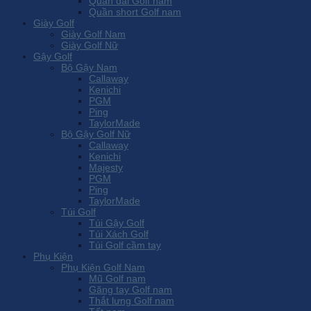
Quần dài Golf nam
Quần short Golf nam
Giày Golf
Giày Golf Nam
Giày Golf Nữ
Gậy Golf
Bộ Gậy Nam
Callaway
Kenichi
PGM
Ping
TaylorMade
Bộ Gậy Golf Nữ
Callaway
Kenichi
Majesty
PGM
Ping
TaylorMade
Túi Golf
Túi Gậy Golf
Túi Xách Golf
Túi Golf cầm tay
Phụ Kiện
Phụ Kiện Golf Nam
Mũ Golf nam
Găng tay Golf nam
Thắt lưng Golf nam