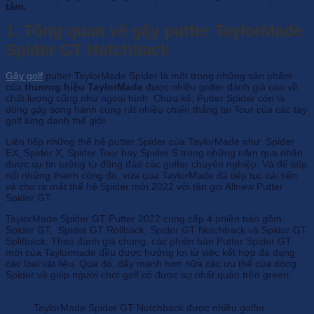
tâm.
1. Tổng quan về gậy putter TaylorMade
Spider GT Notchback
Gậy golf
putter TaylorMade Spider là một trong những sản phẩm
của
thương hiệu TaylorMade
được nhiều golfer đánh giá cao về
chất lượng cũng như ngoại hình. Chưa kể, Putter Spider còn là
dòng gậy song hành cùng rất nhiều chiến thắng tại Tour của các tay
golf lừng danh thế giới.
Liên tiếp những thế hệ putter Spider của TaylorMade như: Spider
EX, Spider X, Spider Tour hay Spider S trong những năm qua nhận
được sự tin tưởng từ đông đảo các golfer chuyên nghiệp. Và để tiếp
nối những thành công đó, vừa qua TaylorMade đã tiếp tục cải tiến
và cho ra mắt thế hệ Spider mới 2022 với tên gọi Allnew Putter
Spider GT.
TaylorMade Spider GT Putter 2022 cung cấp 4 phiên bản gồm:
Spider GT, Spider GT Rollback, Spider GT Notchback và Spider GT
Splitback. Theo đánh giá chung, các phiên bản Putter Spider GT
mới của Taylormade đều được hưởng lợi từ việc kết hợp đa dạng
các loại vật liệu. Qua đó, đẩy mạnh hơn nữa các ưu thế của dòng
Spider và giúp người chơi golf có được sự nhất quán trên green.
TaylorMade Spider GT Notchback được nhiều golfer