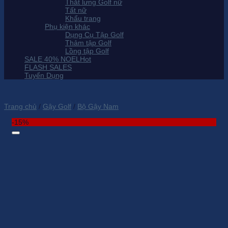
Thắt lưng Golf nữ
Tất nữ
Khẩu trang
Phụ kiện khác
Dụng Cụ Tập Golf
Thảm tập Golf
Lồng tập Golf
SALE 40% NOEL
FLASH SALES
Tuyển Dụng
Trang chủ
/
Gậy Golf
/
Bộ Gậy Nam
-15%