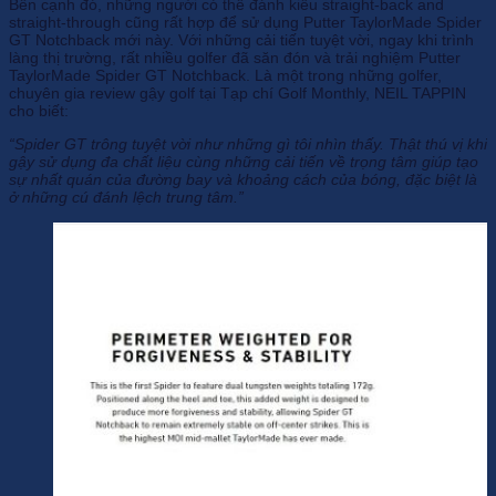
Bên cạnh đó, những người có thế đánh kiểu straight-back and
straight-through cũng rất hợp để sử dụng Putter TaylorMade Spider
GT Notchback mới này. Với những cải tiến tuyệt vời, ngay khi trình
làng thị trường, rất nhiều golfer đã săn đón và trải nghiệm Putter
TaylorMade Spider GT Notchback. Là một trong những golfer,
chuyên gia review gậy golf tại Tạp chí Golf Monthly, NEIL TAPPIN
cho biết:
“Spider GT trông tuyệt vời như những gì tôi nhìn thấy. Thật thú vị khi
gậy sử dụng đa chất liệu cùng những cải tiến về trọng tâm giúp tạo
sự nhất quán của đường bay và khoảng cách của bóng, đặc biệt là
ở những cú đánh lệch trung tâm.”