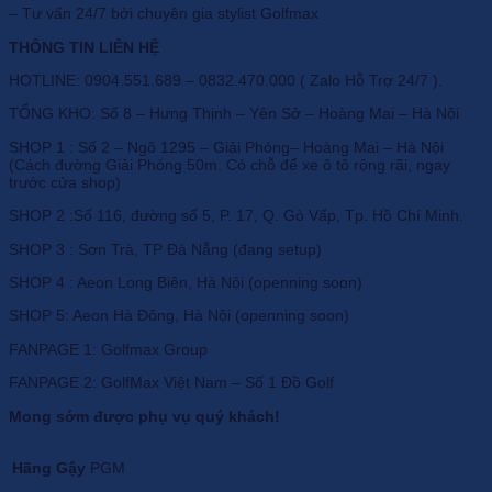
– Tư vấn 24/7 bởi chuyên gia stylist Golfmax
THÔNG TIN LIÊN HỆ
HOTLINE: 0904.551.689 – 0832.470.000 ( Zalo Hỗ Trợ 24/7 ).
TỔNG KHO: Số 8 – Hưng Thịnh – Yên Sở – Hoàng Mai – Hà Nội
SHOP 1 : Số 2 – Ngõ 1295 – Giải Phóng– Hoàng Mai – Hà Nội
(Cách đường Giải Phóng 50m. Có chỗ để xe ô tô rộng rãi, ngay
trước cửa shop)
SHOP 2 :Số 116, đường số 5, P. 17, Q. Gò Vấp, Tp. Hồ Chí Minh.
SHOP 3 : Sơn Trà, TP Đà Nẵng (đang setup)
SHOP 4 : Aeon Long Biên, Hà Nội (openning soon)
SHOP 5: Aeon Hà Đông, Hà Nội (openning soon)
FANPAGE 1: Golfmax Group
FANPAGE 2: GolfMax Việt Nam – Số 1 Đồ Golf
Mong sớm được phụ vụ quý khách!
Hãng Gậy
PGM