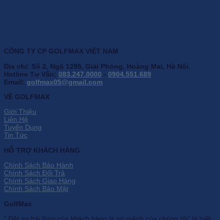
CÔNG TY CP GOLFMAX VIỆT NAM
Địa chỉ: Số 2, Ngõ 1295, Giải Phóng, Hoàng Mai, Hà Nội.
Hotline Tư Vấn:
083.247.0000
-
0904.551.689
Email:
golfmax05@gmail.com
VỀ GOLFMAX
Giới Thiệu
Liên Hệ
Tuyển Dụng
Tin Tức
HỖ TRỢ KHÁCH HÀNG
Chính Sách Bảo Hành
Chính Sách Đổi Trả
Chính Sách Giao Hàng
Chính Sách Bảo Mật
GolfMax
" Đặt sự hài lòng của khách hàng là sứ mệnh của chúng tôi” là triết