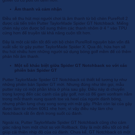
Âm thanh và cảm nhận
Điều sẽ thu hút mọi người chơi là âm thanh từ bộ chèn PureRoll 2
được cải tiến trên Putter TaylorMade Spider GT Notchback. Miếng
chèn này còn được bổ sung thêm các thanh nhôm ở 4 ° vào TPU
cứng hơn để truyền tải khả năng cuộn tốt hơn.
Đây là một cải tiến tốt đối với bộ chèn PureRoll nguyên bản vốn đã
xuất sắc từ gậy putter TaylorMade Spider X. Qua đó, hứa hẹn sẽ
thu hút nhiều hơn những người sử dụng bóng golf mềm để có thêm
phản hồi âm thanh.
Một số khác biệt giữa Spider GT Notchback so với các
phiên bản Spider GT
Putter TaylorMade Spider GT Notchback có thiết kế tương tự như
những phiên bản Spider GT mới. Nhưng đúng như tên gọi, mẫu
putter này có một phần khía ở phía sau gậy. Điều này di chuyển
trọng lượng đến các cạnh của gậy golf, nơi có 86 gam vonfram nằm
trong mỗi thanh xung quanh toe và heel của người đánh bóng,
nhưng phần lưng chạy song song với mặt gậy. Phần còn lại của gậy
được làm từ nhôm 6061 nhẹ hơn, vì vậy điều này làm cho
Notchback rất ổn định trong suốt cú đánh.
Ngoài ra, Putter TaylorMade Spider GT Notchback cũng cho cảm
giác nặng hơn một chút so với Rollback. Đây là một điều tốt có thể
giúp cải thiện nhịp độ của cú đánh. Chưa kể, GT Notchback có một