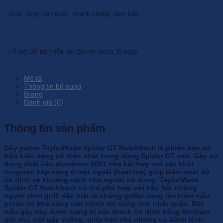
Giao hàng toàn quốc, nhanh chóng, đảm bảo
Hỗ trợ đổi trả miễn phí tận nơi trong 30 ngày
Mô tả
Thông tin bổ sung
Brand
Đánh giá (0)
Thông tin sản phẩm
Gậy putter TaylorMade Spider GT Notchback là phiên bản sở
hữu kiểu dáng cổ điển nhất trong dòng Spider GT mới. Gậy sử
dụng chất liệu aluminum 6061 nhẹ kết hợp với các khối
tungsten kép nặng ở mặt ngoài (heel-toe) giúp kiểm soát độ
ổn định và khoảng cách cho người sử dụng. TaylorMade
Spider GT Notchback có thể phù hợp với hầu hết những
người chơi golf, đặc biệt là những golfer đang tìm kiếm mẫu
putter có khả năng căn chỉnh tốt cùng tính nhất quán. Bởi
mẫu gậy này được trang bị các thanh ổn định bằng Vonfram
giữ cho mặt gậy vuông, giúp hạn chế những cú đánh lệch