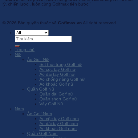
lý, chiến lược.. luôn cùng Golfmax tiến bước "
© 2026 Bản quyền thuộc về
Goflmax.vn
All right reserved.
Tìm
kiếm:
Trang chủ
Nữ
Áo Golf Nữ
Set thời trang Golf nữ
Áo cộc tay Golf nữ
Áo dài tay Golf nữ
Áo chống nắng Golf nữ
Áo khoác Golf nữ
Quần Golf Nữ
Quần dài Golf nữ
Quần short Golf nữ
Váy Golf Nữ
Nam
Áo Golf Nam
Áo cộc tay Golf nam
Áo dài tay Golf nam
Áo khoác Golf nam
Quần Golf Nam