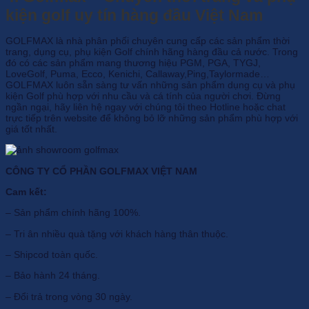
kiện golf uy tín hàng đầu Việt Nam
GOLFMAX là nhà phân phối chuyên cung cấp các sản phẩm thời
trang, dụng cụ, phụ kiện Golf chính hãng hàng đầu cả nước. Trong
đó có các sản phẩm mang thương hiệu PGM, PGA, TYGJ,
LoveGolf, Puma, Ecco, Kenichi, Callaway,Ping,Taylormade…
GOLFMAX luôn sẵn sàng tư vấn những sản phẩm dụng cụ và phụ
kiện Golf phù hợp với nhu cầu và cá tính của người chơi. Đừng
ngần ngại, hãy liên hệ ngay với chúng tôi theo Hotline hoặc chat
trực tiếp trên website để không bỏ lỡ những sản phẩm phù hợp với
giá tốt nhất.
CÔNG TY CỔ PHẦN GOLFMAX VIỆT NAM
Cam kết:
– Sản phẩm chính hãng 100%.
– Tri ân nhiều quà tặng với khách hàng thân thuộc.
– Shipcod toàn quốc.
– Bảo hành 24 tháng.
– Đổi trả trong vòng 30 ngày.