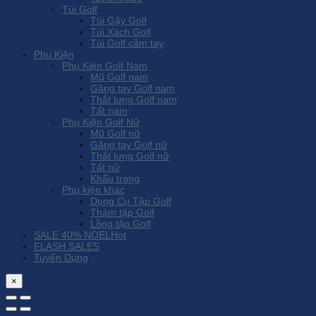
Túi Golf
Túi Gậy Golf
Túi Xách Golf
Túi Golf cầm tay
Phụ Kiện
Phụ Kiện Golf Nam
Mũ Golf nam
Găng tay Golf nam
Thắt lưng Golf nam
Tất nam
Phụ Kiện Golf Nữ
Mũ Golf nữ
Găng tay Golf nữ
Thắt lưng Golf nữ
Tất nữ
Khẩu trang
Phụ kiện khác
Dụng Cụ Tập Golf
Thảm tập Golf
Lồng tập Golf
SALE 40% NOEL
FLASH SALES
Tuyển Dụng
×