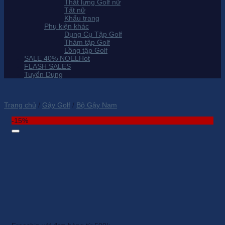
Thắt lưng Golf nữ
Tất nữ
Khẩu trang
Phụ kiện khác
Dụng Cụ Tập Golf
Thảm tập Golf
Lồng tập Golf
SALE 40% NOEL
FLASH SALES
Tuyển Dụng
Trang chủ
/
Gậy Golf
/
Bộ Gậy Nam
-15%