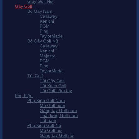
Giày Golf Nữ
Gậy Golf
Bộ Gậy Nam
Callaway
Kenichi
PGM
Ping
TaylorMade
Bộ Gậy Golf Nữ
Callaway
Kenichi
Majesty
PGM
Ping
TaylorMade
Túi Golf
Túi Gậy Golf
Túi Xách Golf
Túi Golf cầm tay
Phụ Kiện
Phụ Kiện Golf Nam
Mũ Golf nam
Găng tay Golf nam
Thắt lưng Golf nam
Tất nam
Phụ Kiện Golf Nữ
Mũ Golf nữ
Găng tay Golf nữ