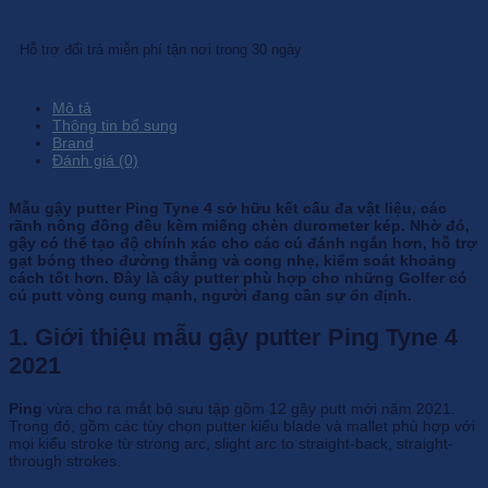
Hỗ trợ đổi trả miễn phí tận nơi trong 30 ngày
Mô tả
Thông tin bổ sung
Brand
Đánh giá (0)
Mẫu gậy putter Ping Tyne 4 sở hữu kết cấu đa vật liệu, các
rãnh nông đồng đều kèm miếng chèn durometer kép. Nhờ đó,
gậy có thể tạo độ chính xác cho các cú đánh ngắn hơn, hỗ trợ
gạt bóng theo đường thẳng và cong nhẹ, kiểm soát khoảng
cách tốt hơn. Đây là cây putter phù hợp cho những Golfer có
cú putt vòng cung mạnh, người đang cần sự ổn định.
1. Giới thiệu mẫu gậy putter Ping Tyne 4
2021
Ping
vừa cho ra mắt bộ sưu tập gồm 12 gậy putt mới năm 2021.
Trong đó, gồm các tùy chọn putter kiểu blade và mallet phù hợp với
mọi kiểu stroke từ strong arc, slight arc to straight-back, straight-
through strokes.