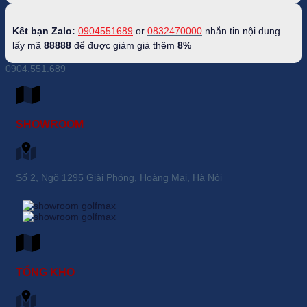
Kết bạn Zalo:
0904551689
or
0832470000
nhắn tin nội dung
lấy mã
88888
để được giảm giá thêm
8%
0904.551.689
SHOWROOM
Số 2, Ngõ 1295 Giải Phóng, Hoàng Mai, Hà Nội
TỔNG KHO