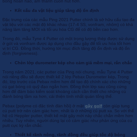
bóng hoàn hảo, âm thanh cuốn hút hơn.
Kết cấu đa vật liệu giúp tăng độ ổn định
Đặc trưng của các mẫu Ping 2021 Putter chính là sở hữu cấu tạo đa
vật liệu với các mật độ khác nhau (17-4 SS, vonfram, nhôm) có khả
năng làm tăng MOI và tối ưu hóa CG để có độ bền cao hơn.
Trong đó, mẫu Tyne 4 Putter có một trọng lượng thép được sử dụng
ở gót và vonfram được áp dụng cho đầu gậy để tối ưu hóa tốt hơn
vị trí CG. Đồng thời, hướng tới mục đích tăng độ ổn định và độ ổn
định (forgiveness).
Chèn lớp durometer kép cho cảm giá mềm mại, rắn chắc
Trong năm 2021, các putter của Ping nói chung, mẫu Tyne 4 Putter
nói riêng đều sẽ được thiết kế 2 lớp Pebax Durometer kép
.
Trong
đó, lớp trước của Pebax mềm hơn để tạo độ chính xác cho những
cú gạt bóng có quỹ đạo ngắn hơn. Đồng thời lớp sau cũng cứng
hơn để đảm bảo kiểm soát khoảng cách cần thiết cho những cú
đánh bóng tầm xa hơn, cải thiện tính nhất quán tổng thể.
Pebax (polyme có đặc tính đàn hồi) ở mặt
gậy golf
còn giúp tung
cú putt trở nên cảm giác hơn, nhất là ở những cú putt xa. So với thế
hệ cũ Heppler putter, thiết kế mặt gậy mới này chắc chắn mềm hơn
nhiều. Tuy nhiên, người dùng lại có cảm giác như phản ứng của cú
putt cực kỳ rắn chắc.
Thiết kế rãnh nông, rãnh đồng đều giúp tốc độ bóng