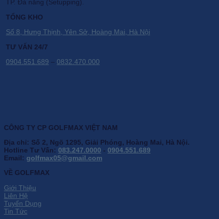
TP. Đà nẵng (Setupping).
TỔNG KHO
Số 8, Hưng Thịnh, Yên Sở, Hoàng Mai, Hà Nội
TƯ VẤN 24/7
0904.551.689
–
0832.470.000
CÔNG TY CP GOLFMAX VIỆT NAM
Địa chỉ: Số 2, Ngõ 1295, Giải Phóng, Hoàng Mai, Hà Nội.
Hotline Tư Vấn:
083.247.0000
-
0904.551.689
Email:
golfmax05@gmail.com
VỀ GOLFMAX
Giới Thiệu
Liên Hệ
Tuyển Dụng
Tin Tức