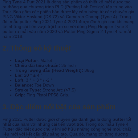
Ping Tyne 4 Putt 2021 là dòng sản phẩm có thiết kế mới được tạo
ra thông qua chương trình PLD (Putting Lab Design) tập trung vào
Tour. Bao gồm các phiên bản được lấy cảm hứng từ các chuyên gia
PING Viktor Hovland (DS 72) và Cameron Champ (Tyne 4). Trong
đó, mẫu putter Ping 2021 Tyne 4 2021 được đánh giá cao khi mang
tới những cải tiến vượt trội hơn so với dòng Ping Heppler Tyne 3
putter ra mắt vào năm 2020 và Putter Ping Sigma 2 Tyne 4 ra mắt
năm 2018.
2. Thông số kỹ thuật
Loại Putter
: Mallet
Chiều dài tiêu chuẩn:
35 Inch
Trọng lượng đầu (Head Weight)
:
365g
Lie:
20 ° ± 4 °
Loft
: 3 ° + 3 ° / -2 °
Balance:
Toe Down
Stroke Type:
Strong Arc (>7.5)
Grip:
Ping Pistol PP58 Grip.
3. Đặc điểm nổi bật của sản phẩm
Ping 2021 Putter được giới chuyên gia đánh giá là dòng
putter
tốt
nhất của năm với những cải tiến vượt trội. Trong đó, mẫu Tyne 4
Putter đặc biệt được chú ý khi sở hữu những công nghệ mới, chất
liệu mới với kết cấu đầy sáng tạo. Qua đó, mang tới từng đường