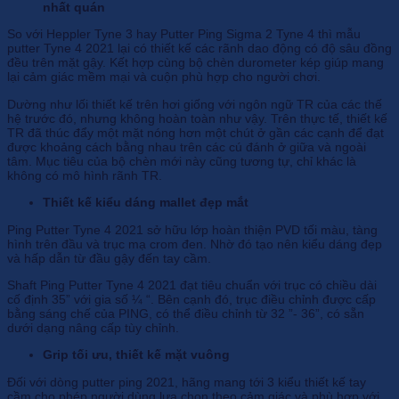
nhất quán
So với Heppler Tyne 3 hay Putter Ping Sigma 2 Tyne 4 thì mẫu
putter Tyne 4 2021 lại có thiết kế các rãnh dao động có độ sâu đồng
đều trên mặt gậy. Kết hợp cùng bộ chèn durometer kép giúp mang
lại cảm giác mềm mại và cuộn phù hợp cho người chơi.
Dường như lối thiết kế trên hơi giống với ngôn ngữ TR của các thế
hệ trước đó, nhưng không hoàn toàn như vậy. Trên thực tế, thiết kế
TR đã thúc đẩy một mặt nóng hơn một chút ở gần các cạnh để đạt
được khoảng cách bằng nhau trên các cú đánh ở giữa và ngoài
tâm. Mục tiêu của bộ chèn mới này cũng tương tự, chỉ khác là
không có mô hình rãnh TR.
Thiết kế kiểu dáng mallet đẹp mắt
Ping Putter Tyne 4 2021 sở hữu lớp hoàn thiện PVD tối màu, tàng
hình trên đầu và trục mạ crom đen. Nhờ đó tạo nên kiểu dáng đẹp
và hấp dẫn từ đầu gậy đến tay cầm.
Shaft Ping Putter Tyne 4 2021 đạt tiêu chuẩn với trục có chiều dài
cố định 35” với gia số ¼ “. Bên cạnh đó, trục điều chỉnh được cấp
bằng sáng chế của PING, có thể điều chỉnh từ 32 ”- 36”, có sẵn
dưới dạng nâng cấp tùy chỉnh.
Grip tối ưu, thiết kế mặt vuông
Đối với dòng putter ping 2021, hãng mang tới 3 kiểu thiết kế tay
cầm cho phép người dùng lựa chọn theo cảm giác và phù hợp với