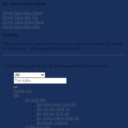
HỖ TRỢ KHÁCH HÀNG
Chính Sách Bảo Hành
Chính Sách Đổi Trả
Chính Sách Giao Hàng
Chính Sách Bảo Mật
GolfMax
" Đặt sự hài lòng của khách hàng là sứ mệnh của chúng tôi” là triết
lý, chiến lược.. luôn cùng Golfmax tiến bước "
© 2026 Bản quyền thuộc về
Goflmax.vn
All right reserved.
Tìm
kiếm:
Trang chủ
Nữ
Áo Golf Nữ
Set thời trang Golf nữ
Áo cộc tay Golf nữ
Áo dài tay Golf nữ
Áo chống nắng Golf nữ
Áo khoác Golf nữ
Quần Golf Nữ