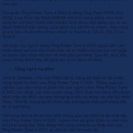
nhu cầu.
Trong đó, Ping Putter Tyne 4 2021 là dòng Ping Pistol PP58 Grip
(87g). Loại Grip này được thiết kế với hình dạng giống như chiếc
súng lục với kích thước tiêu chuẩn. Grip được làm bằng cao su và
được thiết kế mặt vuông, giúp giảm ma sát khi va chạm. Đây cũng
là grip tiêu chuẩn trên Anser, Anser 4, Kushin 4, CA 70, DS 72 và
Tyne C.
Với Grip này, người dùng Ping Putter Tyne 4 2021 ngoài việc cảm
nhận được sự vừa vặn thoải mái, sự tự nhiên của tay mà còn giúp
có được cảm nhận tốt hơn về mặt gậy gạt bóng. Qua đó, thúc đẩy
xoay cổ tay thích hợp để giúp tạo ra cú đánh ổn định.
Công nghệ hạ điểm
John K. Solheim, Chủ tịch PING tiết lộ, hãng đã thiết kế rất nhiều
công nghệ hạ điểm vào Ping Putter Tyne 4 2021. Thông qua các
nghiên cứu sâu rộng và phản hồi của người chơi. Ping Putter Tyne
4 2021 nói riêng, các mẫu putter ping 2021 khác nói riêng đều được
phát triển với MOI cao hơn thông qua việc sử dụng các vật liệu khác
nhau. Nhờ đó mang lại độ chính xác mà người chơi golf mong đợi
từ cú gạt bóng.
Với trọng tâm là tối đa hóa MOI thông qua các thiết kế đa chất liệu
trên Ping Putter Tyne 4 2021, người chơi sẽ giảm thiểu sự khó chịu
khi phát bóng hụt. Đây đồng thời cũng chính là sự khác biệt của
Ping Putter Tyne 4 2021 so với các thế hệ trước đó.