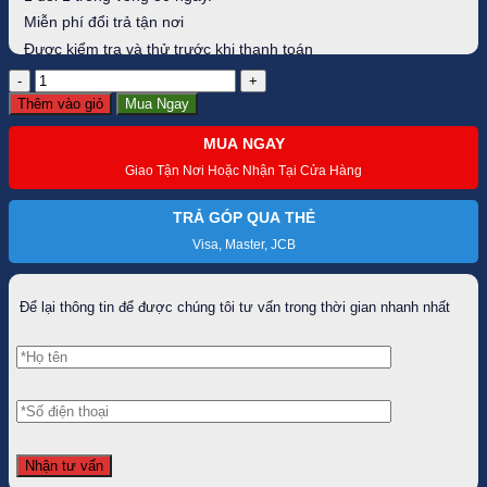
Miễn phí đổi trả tận nơi
Được kiểm tra và thử trước khi thanh toán
Gậy
putter
Thêm vào giỏ
Mua Ngay
Ping
Tyne
MUA NGAY
4
số
Giao Tận Nơi Hoặc Nhận Tại Cửa Hàng
lượng
TRẢ GÓP QUA THẺ
Visa, Master, JCB
Để lại thông tin để được chúng tôi tư vấn trong thời gian nhanh nhất