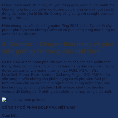
Hosel ““flow neck” thúc đẩy chuyển động quay vòng cung mạnh mẽ.
Qua đó, phù hợp với golfer có đường putt không ổn định bởi yếu tố
động tác hoặc yếu tố lẫn lộn đường vòng cung với straight-back và
straight-through.
Nhìn chung, so với các dòng putter Ping 2021 khác, Tyne 4 là cây
putter phù hợp cho những Golfer có cú putt vòng cung mạnh, người
đang cần sự ổn định.
4. Golfmax – Chuyên thời trang và phụ
kiện golf uy tín hàng đầu Việt Nam
GOLFMAX là nhà phân phối chuyên cung cấp các sản phẩm thời
trang, dụng cụ, phụ kiện Golf chính hãng hàng đầu cả nước. Trong
đó có các sản phẩm mang thương hiệu PGM, PGA, TYGJ,
LoveGolf, Puma, Ecco, Kenichi, Callaway,Ping… GOLFMAX luôn
sẵn sàng tư vấn những sản phẩm dụng cụ và phụ kiện Golf phù
hợp với nhu cầu và cá tính của người chơi. Đừng ngần ngại, hãy
liên hệ ngay với chúng tôi theo Hotline hoặc chat trực tiếp trên
website để không bỏ lỡ những sản phẩm phù hợp với giá tốt nhất.
CÔNG TY CỔ PHẦN GOLFMAX VIỆT NAM
Cam kết: