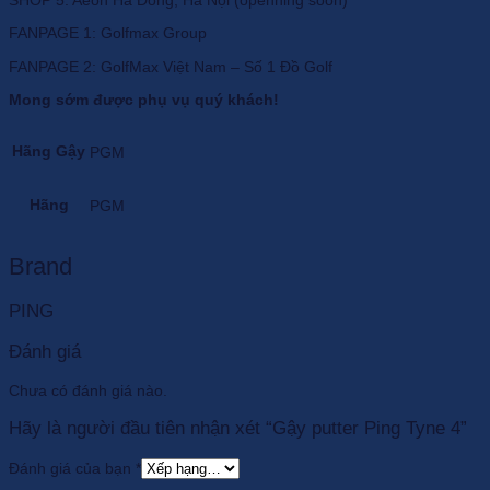
FANPAGE 1: Golfmax Group
FANPAGE 2: GolfMax Việt Nam – Số 1 Đồ Golf
Mong sớm được phụ vụ quý khách!
Hãng Gậy
PGM
Hãng
PGM
Brand
PING
Đánh giá
Chưa có đánh giá nào.
Hãy là người đầu tiên nhận xét “Gậy putter Ping Tyne 4”
Đánh giá của bạn
*