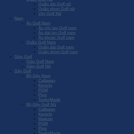
Quần dài Golf nữ
Quần short Golf nữ
Váy Golf Nữ
Nam
Áo Golf Nam
Áo cộc tay Golf nam
Áo dài tay Golf nam
Áo khoác Golf nam
Quần Golf Nam
Quần dài Golf nam
Quần short Golf nam
Giày Golf
Giày Golf Nam
Giày Golf Nữ
Gậy Golf
Bộ Gậy Nam
Callaway
Kenichi
PGM
Ping
TaylorMade
Bộ Gậy Golf Nữ
Callaway
Kenichi
Majesty
PGM
Ping
TaylorMade