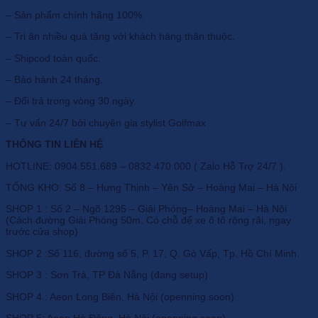
– Sản phẩm chính hãng 100%.
– Tri ân nhiều quà tặng với khách hàng thân thuộc.
– Shipcod toàn quốc.
– Bảo hành 24 tháng.
– Đổi trả trong vòng 30 ngày.
– Tư vấn 24/7 bởi chuyên gia stylist Golfmax
THÔNG TIN LIÊN HỆ
HOTLINE: 0904.551.689 – 0832.470.000 ( Zalo Hỗ Trợ 24/7 ).
TỔNG KHO: Số 8 – Hưng Thịnh – Yên Sở – Hoàng Mai – Hà Nội
SHOP 1 : Số 2 – Ngõ 1295 – Giải Phóng– Hoàng Mai – Hà Nội
(Cách đường Giải Phóng 50m. Có chỗ để xe ô tô rộng rãi, ngay
trước cửa shop)
SHOP 2 :Số 116, đường số 5, P. 17, Q. Gò Vấp, Tp. Hồ Chí Minh.
SHOP 3 : Sơn Trà, TP Đà Nẵng (đang setup)
SHOP 4 : Aeon Long Biên, Hà Nội (openning soon)
SHOP 5: Aeon Hà Đông, Hà Nội (openning soon)