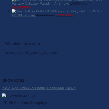
là:
985.000 ₫.
tại
Fairway Callaway Paradym AI Smoke
13.600.000
₫
Giá
Giá
1.450.000 ₫.
là:
11.560.000
₫
gốc
hiện
750.000 ₫.
Giày Golf nữ PGM -
là:
tại
Giá
Giá
XZ188 cao cấp
3.150.000
₫
2.520.000
₫
13.600.000 ₫.
là:
gốc
hiện
11.560.000 ₫.
là:
tại
3.150.000 ₫.
là:
2.520.000 ₫.
Sản phẩm vừa xem
[isures_recently_viewed_products]
SHOWROOM
Số 2, Ngõ 1295 Giải Phóng, Hoàng Mai, Hà Nội
TP. Hồ Chí Minh (Setupping).