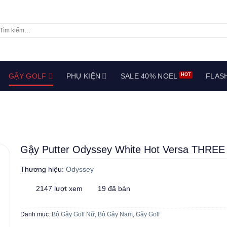
ìm
ếm:
GẬY GOLF
PHỤ KIỆN
SALE 40% NOEL
FLAS
Gậy Putter Odyssey White Hot Versa THREE
Thương hiệu:
Odyssey
2147 lượt xem
19 đã bán
Danh mục:
Bộ Gậy Golf Nữ
,
Bộ Gậy Nam
,
Gậy Golf