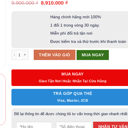
Giá
Giá
9.900.000
₫
8.910.000
₫
gốc
hiện
là:
tại
9.900.000 ₫.
là:
Hàng chính hãng mới 100%
8.910.000 ₫.
1 đổi 1 trong vòng 30 ngày.
Miễn phí đổi trả tận nơi
Được kiểm tra và thử trước khi thanh toán
Gậy Putter Odyssey White Hot Versa THREE T S số lượng
MUA NGAY
THÊM VÀO GIỎ
MUA NGAY
Giao Tận Nơi Hoặc Nhận Tại Cửa Hàng
TRẢ GÓP QUA THẺ
Visa, Master, JCB
n
Để lại thông tin để được chúng tôi tư vấn trong thời gian nhanh nhất