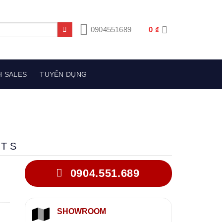
0904551689
0
₫
H SALES
TUYỂN DỤNG
 T S
0904.551.689
SHOWROOM