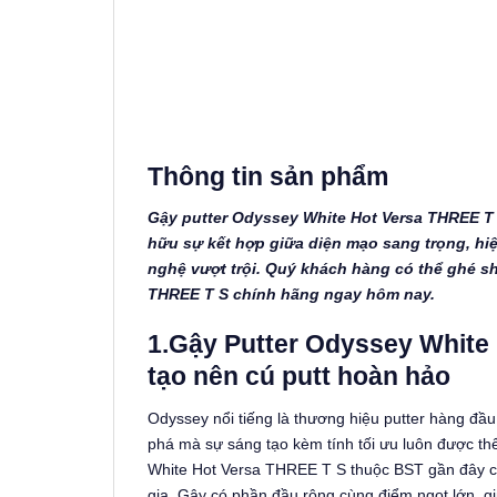
Thông tin sản phẩm
Gậy putter Odyssey White Hot Versa THREE T
hữu sự kết hợp giữa diện mạo sang trọng, hiệ
nghệ vượt trội. Quý khách hàng có thể ghé
THREE T S chính hãng ngay hôm nay.
1.Gậy Putter Odyssey White
tạo nên cú putt hoàn hảo
Odyssey nổi tiếng là thương hiệu putter hàng đầ
phá mà sự sáng tạo kèm tính tối ưu luôn được thể
White Hot Versa THREE T S thuộc BST gần đây củ
gia. Gậy có phần đầu rộng cùng điểm ngọt lớn, gi