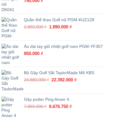
750.000
₫
Quần thể thao Golf nữ PGM-KUZ128
Giá
Giá
2.850.000
₫
1.890.000
₫
gốc
hiện
là:
tại
2.850.000 ₫.
là:
Áo dài tay giữ nhiệt golf nam PGM-YF307
1.890.000 ₫.
850.000
₫
Bộ Gậy Golf Sắt TaylorMade M6 KBS
Giá
Giá
24.880.000
₫
22.392.000
₫
gốc
hiện
là:
tại
24.880.000 ₫.
là:
Gậy putter Ping Anser 4
22.392.000 ₫.
Giá
Giá
7.855.000
₫
6.676.750
₫
gốc
hiện
là:
tại
7.855.000 ₫.
là:
6.676.750 ₫.