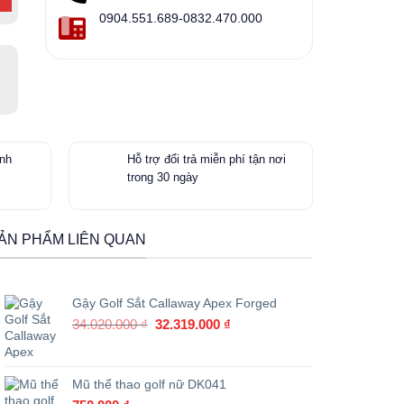
0904.551.689-0832.470.000
anh
Hỗ trợ đổi trả miễn phí tận nơi
trong 30 ngày
ẢN PHẨM LIÊN QUAN
Gậy Golf Sắt Callaway Apex Forged
Giá
Giá
34.020.000
₫
32.319.000
₫
gốc
hiện
là:
tại
34.020.000 ₫.
là:
Mũ thể thao golf nữ DK041
32.319.000 ₫.