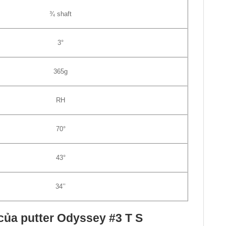
¾ shaft
3°
365g
RH
70°
43°
34’’
của putter Odyssey #3 T S