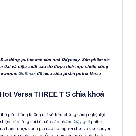
 S là dòng putter mới của nhà Odyssey. Sản phẩm sở
n đại và hiệu suất cao do được tích hợp nhiều công
 showroom
Golfmax
để mua siêu phẩm putter Versa
 Hot Versa THREE T S chìa khoá
u thế giới. Hãng không chỉ sở hữu những công nghệ đột
 hiện trên từng chi tiết của sản phẩm.
Gậy golf
putter
a hãng được đánh giá cao bởi người chơi và giới chuyên
úp gậy ổn định và cân bằng trong suốt quá trình đánh.