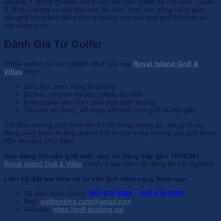
khoảng 1 giờ di chuyển, rất thuận tiện cho golfer từ Thủ Đức, Quận
9, Bình Dương và các khu vực lân cận. Vị trí ven sông cũng giúp
sân golf trở thành điểm đến lý tưởng cho các tour golf kết hợp du
lịch sông nước.
Đánh Giá Từ Golfer
Nhiều golfer đã trải nghiệm đánh giá cao
Royal Island Golf &
Villas
nhờ:
Sân đẹp, view sông ấn tượng
Dịch vụ chuyên nghiệp, caddy tận tình
Không gian yên bình, phù hợp nghỉ dưỡng
Tiện ích đa dạng, dễ dàng kết hợp chơi golf và thư giãn
Với định hướng phát triển lên 54 hố trong tương lai, sân golf này
đang từng bước khẳng định vị thế là một trong những sân golf hàng
đầu khu vực phía Nam.
Bạn đang tìm sân golf mới, đẹp và đẳng cấp gần TP.HCM?
Royal Island Golf & Villas
chính là lựa chọn rất đáng để trải nghiệm!
Liên hệ đặt tee time và tư vấn lịch chơi ngay hôm nay:
Số điện thoại (Zalo):
092 676 3868 – 092 676 3555
Mail:
golfbooking.corp@gmail.com
Website:
https://golf-booking.vn/