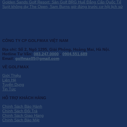
Golden Sands Golf Resort: Sân Golf BRG Huế Đẳng Cấp Quốc Tế
Suýt không dự The Open, Sam Burns giờ đứng trước cơ hội lịch sử
CÔNG TY CP GOLFMAX VIỆT NAM
Địa chỉ: Số 2, Ngõ 1295, Giải Phóng, Hoàng Mai, Hà Nội.
Hotline Tư Vấn:
083.247.0000
-
0904.551.689
Email:
golfmax05@gmail.com
VỀ GOLFMAX
Giới Thiệu
Liên Hệ
Tuyển Dụng
Tin Tức
HỖ TRỢ KHÁCH HÀNG
Chính Sách Bảo Hành
Chính Sách Đổi Trả
Chính Sách Giao Hàng
Chính Sách Bảo Mật