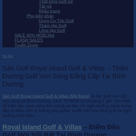
Thắt lưng Golf nữ
Tất nữ
Khẩu trang
Phụ kiện khác
Dụng Cụ Tập Golf
Thảm tập Golf
Lồng tập Golf
SALE 40% NOEL
FLASH SALES
Tuyển Dụng
Tin Tức
Sân Golf Royal Island Golf & Villas – Thiên
Đường Golf Ven Sông Đẳng Cấp Tại Bình
Dương
Sân Golf Royal Island Golf & Villas (Mê Kong)
là sân golf cao cấp
ven sông tại Bình Dương, cách TP.HCM chỉ khoảng 1 giờ. Với thiết
kế hiện đại, view sông thơ mộng và tiện ích nghỉ dưỡng sang trọng,
đây là điểm đến lý tưởng cho golfer muốn kết hợp chơi golf và nghỉ
dưỡng cuối tuần.
Royal Island Golf & Villas
– Điểm Đến
Golf Mới Nổi Bật Tại Bình Dương