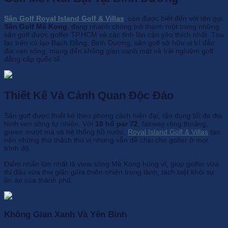
Sân Golf Royal Island Golf & Villas
, còn được biết đến với tên gọi
Sân Golf Mê Kong
, đang nhanh chóng trở thành một trong những
sân golf được golfer TP.HCM và các tỉnh lân cận yêu thích nhất. Tọa
lạc trên cù lao Bạch Đằng, Bình Dương, sân golf sở hữu vị trí đắc
địa ven sông, mang đến không gian xanh mát và trải nghiệm golf
đẳng cấp quốc tế.
Thiết Kế Và Cảnh Quan Độc Đáo
Sân golf được thiết kế theo phong cách hiện đại, tận dụng tối đa địa
hình ven sông tự nhiên. Với
18 hố par 72
, fairway rộng thoáng,
green mượt mà và hệ thống hồ nước,
Royal Island Golf & Villas
tạo
nên những thử thách thú vị nhưng vẫn dễ chịu cho golfer ở mọi
trình độ.
Điểm nhấn lớn nhất là view sông Mê Kong hùng vĩ, giúp golfer vừa
thi đấu vừa thư giãn giữa thiên nhiên trong lành, tách biệt khỏi sự
ồn ào của thành phố.
Không Gian Xanh Và Yên Bình