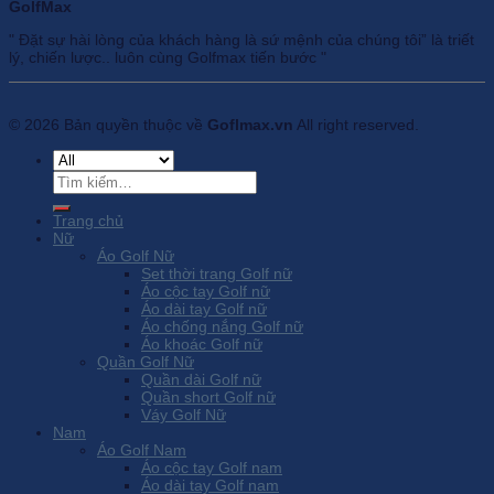
GolfMax
" Đặt sự hài lòng của khách hàng là sứ mệnh của chúng tôi” là triết
lý, chiến lược.. luôn cùng Golfmax tiến bước "
© 2026 Bản quyền thuộc về
Goflmax.vn
All right reserved.
Tìm
kiếm:
Trang chủ
Nữ
Áo Golf Nữ
Set thời trang Golf nữ
Áo cộc tay Golf nữ
Áo dài tay Golf nữ
Áo chống nắng Golf nữ
Áo khoác Golf nữ
Quần Golf Nữ
Quần dài Golf nữ
Quần short Golf nữ
Váy Golf Nữ
Nam
Áo Golf Nam
Áo cộc tay Golf nam
Áo dài tay Golf nam