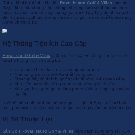
Rời xa khói bụi đô thị, khi đến
Royal Island Golf & Villas
, bạn sẽ
được đắm mình trong bầu không khí trong lành với thảm cỏ xanh
mướt, cây cối tươi tốt và gió sông mát rượi. Đây là lý do nhiều golfer
đánh giá sân golf này không chỉ để chơi golf mà còn để tái tạo năng
lượng và thư giãn.
Hệ Thống Tiện Ích Cao Cấp
Royal Island Golf & Villas
không chỉ nổi bật về sân golf mà còn sở
hữu hệ thống tiện ích đồng bộ:
Clubhouse hiện đại với view sông panorama
Nhà hàng ẩm thực Á – Âu chất lượng cao
Proshop đầy đủ thiết bị golf từ các thương hiệu danh tiếng
Khu biệt thự nghỉ dưỡng sang trọng view golf và sông
Sân tập driving range, putting green và khu chipping chuyên
nghiệp
Nhờ đó, sân golf trở thành tổ hợp golf – nghỉ dưỡng – giải trí hoàn
hảo, phù hợp cho cả chuyến chơi golf một ngày lẫn lưu trú dài ngày.
Vị Trí Thuận Lợi
Sân Golf Royal Island Golf & Villas
nằm cách trung tâm TP.HCM