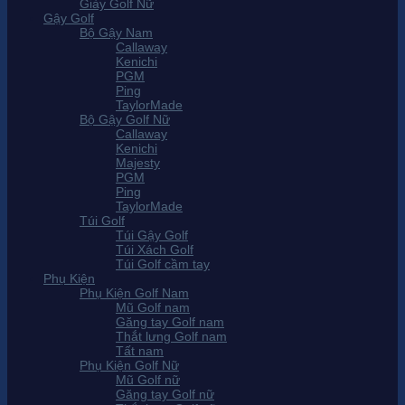
Giày Golf Nữ
Gậy Golf
Bộ Gậy Nam
Callaway
Kenichi
PGM
Ping
TaylorMade
Bộ Gậy Golf Nữ
Callaway
Kenichi
Majesty
PGM
Ping
TaylorMade
Túi Golf
Túi Gậy Golf
Túi Xách Golf
Túi Golf cầm tay
Phụ Kiện
Phụ Kiện Golf Nam
Mũ Golf nam
Găng tay Golf nam
Thắt lưng Golf nam
Tất nam
Phụ Kiện Golf Nữ
Mũ Golf nữ
Găng tay Golf nữ