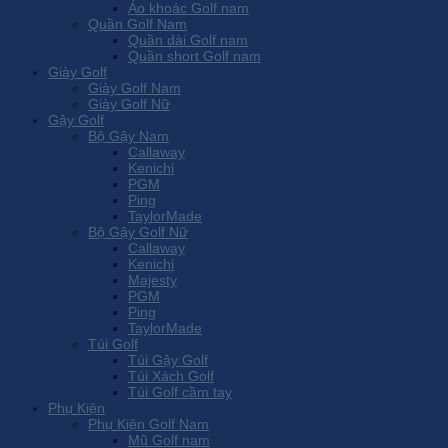
Áo khoác Golf nam
Quần Golf Nam
Quần dài Golf nam
Quần short Golf nam
Giày Golf
Giày Golf Nam
Giày Golf Nữ
Gậy Golf
Bộ Gậy Nam
Callaway
Kenichi
PGM
Ping
TaylorMade
Bộ Gậy Golf Nữ
Callaway
Kenichi
Majesty
PGM
Ping
TaylorMade
Túi Golf
Túi Gậy Golf
Túi Xách Golf
Túi Golf cầm tay
Phụ Kiện
Phụ Kiện Golf Nam
Mũ Golf nam