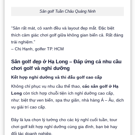
Sân golf Tuần Châu Quảng Ninh
“Sân rất mát, cỏ xanh đều và layout đẹp mắt. Đặc biệt
thích cảm giác chơi golf giữa không gian biển cả. Rất đáng
trải nghiệm.”
– Chị Hạnh, golfer TP. HCM
Sân golf đẹp ở Hạ Long – Đáp ứng cả nhu cầu
chơi golf và nghỉ dưỡng
Kết hợp nghỉ dưỡng và thi đấu golf cao cấp
Không chỉ phục vụ nhu cầu thể thao,
các sân golf ở Hạ
Long
còn tích hợp chuỗi tiện ích nghỉ dưỡng cao cấp,
như: biệt thự ven biển, spa thư giãn, nhà hàng Á – Âu, dịch
vụ giải trí cao cấp.
Đây là lựa chọn lý tưởng cho các kỳ nghỉ cuối tuần, tour
chơi golf kết hợp nghỉ dưỡng cùng gia đình, bạn bè hay
đối tác doanh nghiệp.