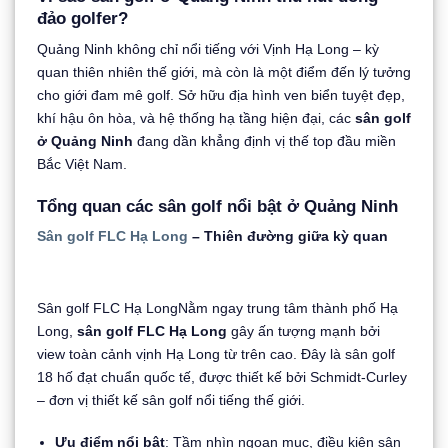
đảo golfer?
Quảng Ninh không chỉ nổi tiếng với Vịnh Hạ Long – kỳ
quan thiên nhiên thế giới, mà còn là một điểm đến lý tưởng
cho giới đam mê golf. Sở hữu địa hình ven biển tuyệt đẹp,
khí hậu ôn hòa, và hệ thống hạ tầng hiện đại, các
sân golf
ở Quảng Ninh
đang dần khẳng định vị thế top đầu miền
Bắc Việt Nam.
Tổng quan các sân golf nổi bật ở Quảng Ninh
Sân golf FLC Hạ Long
– Thiên đường giữa kỳ quan
Sân golf FLC Hạ LongNằm ngay trung tâm thành phố Hạ
Long,
sân golf FLC Hạ Long
gây ấn tượng mạnh bởi
view toàn cảnh vịnh Hạ Long từ trên cao. Đây là sân golf
18 hố đạt chuẩn quốc tế, được thiết kế bởi Schmidt-Curley
– đơn vị thiết kế sân golf nổi tiếng thế giới.
Ưu điểm nổi bật
: Tầm nhìn ngoạn mục, điều kiện sân