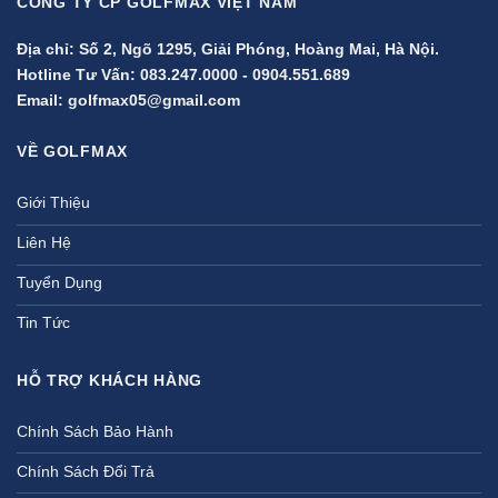
CÔNG TY CP GOLFMAX VIỆT NAM
Địa chỉ: Số 2, Ngõ 1295, Giải Phóng, Hoàng Mai, Hà Nội.
Hotline Tư Vấn:
083.247.0000
-
0904.551.689
Email:
golfmax05@gmail.com
VỀ GOLFMAX
Giới Thiệu
Liên Hệ
Tuyển Dụng
Tin Tức
HỖ TRỢ KHÁCH HÀNG
Chính Sách Bảo Hành
Chính Sách Đổi Trả