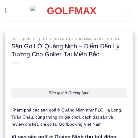
Skip
to
content
GOLF QUỐC TẾ
,
GOLF TRONG NƯỚC
,
GOLFMAX GROUP
,
TIN TỨC
Sân Golf Ở Quảng Ninh – Điểm Đến Lý
Tưởng Cho Golfer Tại Miền Bắc
Sân golf ở Quảng Ninh
Khám phá các sân golf ở Quảng Ninh như FLC Hạ Long,
Tuần Châu, cùng thông tin giá chơi, cách đặt sân và
review chi tiết, chỉ có tại GolfBooking Việt Nam
Vì sao sân golf ở Quảng Ninh thu hút đông