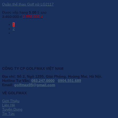
Quần thể thao Golf nữ LG2117
Được xếp hạng
5.00
5 sao
Giá
Giá
3.450.000
₫
2.550.000
₫
gốc
hiện
1
là:
tại
2
3.450.000 ₫.
là:
2.550.000 ₫.
CÔNG TY CP GOLFMAX VIỆT NAM
Địa chỉ: Số 2, Ngõ 1295, Giải Phóng, Hoàng Mai, Hà Nội.
Hotline Tư Vấn:
083.247.0000
-
0904.551.689
Email:
golfmax05@gmail.com
VỀ GOLFMAX
Giới Thiệu
Liên Hệ
Tuyển Dụng
Tin Tức