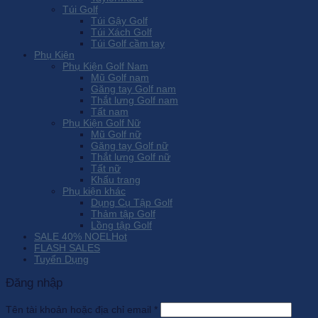
Túi Golf
Túi Gậy Golf
Túi Xách Golf
Túi Golf cầm tay
Phụ Kiện
Phụ Kiện Golf Nam
Mũ Golf nam
Găng tay Golf nam
Thắt lưng Golf nam
Tất nam
Phụ Kiện Golf Nữ
Mũ Golf nữ
Găng tay Golf nữ
Thắt lưng Golf nữ
Tất nữ
Khẩu trang
Phụ kiện khác
Dụng Cụ Tập Golf
Thảm tập Golf
Lồng tập Golf
SALE 40% NOEL
FLASH SALES
Tuyển Dụng
Đăng nhập
Tên tài khoản hoặc địa chỉ email
*