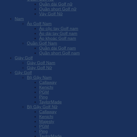
Quần dài Golf nữ
Quần short Golf nữ
Váy Golf Nữ
Nam
Áo Golf Nam
Áo cộc tay Golf nam
Áo dài tay Golf nam
Áo khoác Golf nam
Quần Golf Nam
Quần dài Golf nam
Quần short Golf nam
Giày Golf
Giày Golf Nam
Giày Golf Nữ
Gậy Golf
Bộ Gậy Nam
Callaway
Kenichi
PGM
Ping
TaylorMade
Bộ Gậy Golf Nữ
Callaway
Kenichi
Majesty
PGM
Ping
TaylorMade