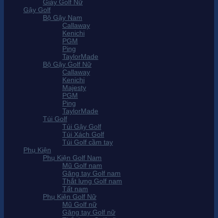
Giày Golf Nữ
Gậy Golf
Bộ Gậy Nam
Callaway
Kenichi
PGM
Ping
TaylorMade
Bộ Gậy Golf Nữ
Callaway
Kenichi
Majesty
PGM
Ping
TaylorMade
Túi Golf
Túi Gậy Golf
Túi Xách Golf
Túi Golf cầm tay
Phụ Kiện
Phụ Kiện Golf Nam
Mũ Golf nam
Găng tay Golf nam
Thắt lưng Golf nam
Tất nam
Phụ Kiện Golf Nữ
Mũ Golf nữ
Găng tay Golf nữ