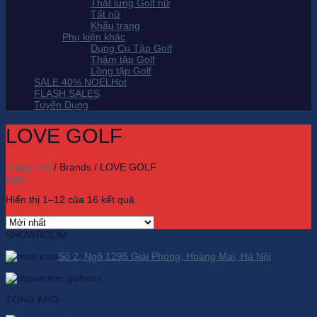
Thắt lưng Golf nữ
Tất nữ
Khẩu trang
Phụ kiện khác
Dụng Cụ Tập Golf
Thảm tập Golf
Lồng tập Golf
SALE 40% NOEL
FLASH SALES
Tuyển Dụng
LOVE GOLF
Trang chủ
/
Brands
/
LOVE GOLF
Lọc
Hiển thị 1–12 của 16 kết quả
SHOWROOM
Số 2, Ngõ 1295 Giải Phóng, Hoàng Mai, Hà Nội
TỔNG KHO