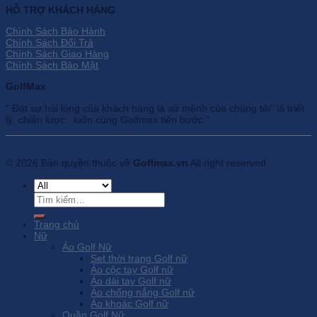
HỖ TRỢ KHÁCH HÀNG
Chính Sách Bảo Hành
Chính Sách Đổi Trả
Chính Sách Giao Hàng
Chính Sách Bảo Mật
GolfMax
" Đặt sự hài lòng của khách hàng là sứ mệnh của chúng tôi” là triết
lý, chiến lược.. luôn cùng Golfmax tiến bước "
© 2026 Bản quyền thuộc về
Goflmax.vn
All right reserved.
Tìm
kiếm:
Trang chủ
Nữ
Áo Golf Nữ
Set thời trang Golf nữ
Áo cộc tay Golf nữ
Áo dài tay Golf nữ
Áo chống nắng Golf nữ
Áo khoác Golf nữ
Quần Golf Nữ